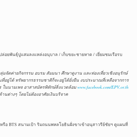
 / ปล่อยพันธุ์ปูแสมลงแหล่งอนุบาล / เก็บขยะชายหาด / เยี่ยมชมเรือรบ
ลุ่มจัดค่ายกิจกรรม อบรม สัมมนา ศึกษาดูงาน และท่องเที่ยวเชิงอนุรักษ์
่อยู่ได้ ทรัพยากรธรรมชาติก็จะอยู่ได้ยั่งยืน งบประมาณที่เหลือจากการ
 ในนามเพจ อาสาสมัครพิทักษ์สิ่งแวดล้อม
www.facebook.com/EPV.or.th
มด้านต่างๆ โดยไม่ต้องอาศัยเงินบริจาค
 หรือ BTS สนามเป้า ริมถนนพหลโยธินฝั่งขาเข้าอนุสาวรีย์ชัยฯ ดูแผนที่