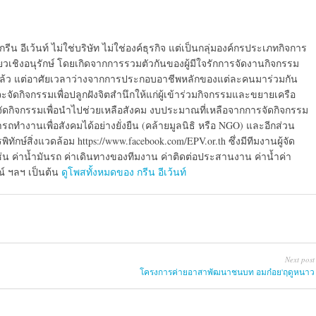
6 กรีน อีเว้นท์ ไม่ใช่บริษัท ไม่ใช่องค์ธุรกิจ แต่เป็นกลุ่มองค์กรประเภทกิจการ
ี่ยวเชิงอนุรักษ์ โดยเกิดจากการรวมตัวกันของผู้มีใจรักการจัดงานกิจกรรม
งานแล้ว แต่อาศัยเวลาว่างจากการประกอบอาชีพหลักของแต่ละคนมาร่วมกัน
จัดกิจกรรมเพื่อปลูกฝังจิตสำนึกให้แก่ผู้เข้าร่วมกิจกรรมและขยายเครือ
รจัดกิจกรรมเพื่อนำไปช่วยเหลือสังคม งบประมาณที่เหลือจากการจัดกิจกรรม
ารถทำงานเพื่อสังคมได้อย่างยั่งยืน (คล้ายมูลนิธิ หรือ NGO) และอีกส่วน
ษ์สิ่งแวดล้อม https://www.facebook.com/EPV.or.th ซึ่งมีทีมงานผู้จัด
 เช่น ค่าน้ำมันรถ ค่าเดินทางของทีมงาน ค่าติดต่อประสานงาน ค่าน้ำค่า
รณ์ ฯลฯ เป็นต้น
ดูโพสทั้งหมดของ กรีน อีเว้นท์
Next post
โครงการค่ายอาสาพัฒนา​ชนบท​ อมก๋อย​'ฤดูหนาว