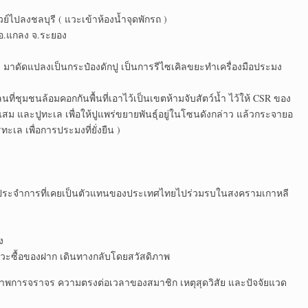
์ไปลงชลบุรี ( แวะเข้าห้องน้ำจุดพักรถ )
 อ.แกลง จ.ระยอง
ล้ว มาดัดแปลงเป็นกระป๋องดักปู เป็นการรีไซเคิลขยะทำเครื่องมือประมง
ลนที่ชุมชนล้อมคอกกันพื้นที่เอาไว้เป็นเขตห้ามจับสัตว์น้ำ ไว้ให้ CSR ของ
สม และปูทะเล เพื่อให้ปูแพร่ขยายพันธุ์อยู่ในโซนดังกล่าว แล้วกระจายอ
เล เพื่อการประมงที่ยั่งยืน )
ลดประจำการที่เคยเป็นตัวแทนของประเทศไทยไปร่วมรบในสงครามเกาหลี
ง
ปแวะซื้อของฝาก เดินทางกลับโดยสวัสดิภาพ
สภาพการจราจร ความตรงต่อเวลาของสมาชิก เหตุสุดวิสัย และปัจจัยแวด