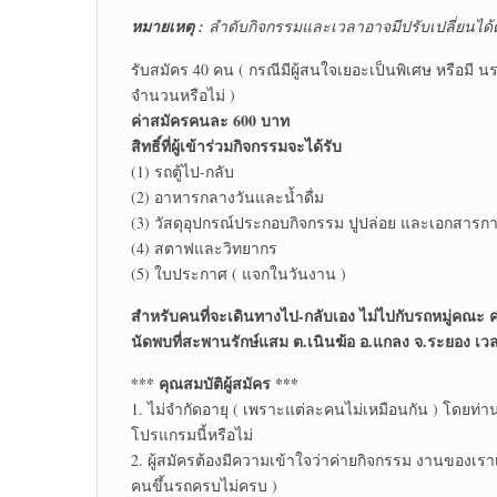
หมายเหตุ :
ลำดับกิจกรรมและเวลาอาจมีปรับเปลี่ยนไ
รับสมัคร 40 คน ( กรณีมีผู้สนใจเยอะเป็นพิเศษ หรือมี นร.
จำนวนหรือไม่ )
ค่าสมัครคนละ 600 บาท
สิทธิ์ที่ผู้เข้าร่วมกิจกรรมจะได้รับ
(1) รถตู้ไป-กลับ
(2) อาหารกลางวันและน้ำดื่ม
(3) วัสดุอุปกรณ์ประกอบกิจกรรม ปูปล่อย และเอกสารการ
(4) สตาฟและวิทยากร
(5) ใบประกาศ ( แจกในวันงาน )
สำหรับคนที่จะเดินทางไป-กลับเอง ไม่ไปกับรถหมู่คณะ
นัดพบที่สะพานรักษ์แสม ต.เนินฆ้อ อ.แกลง จ.ระยอง เว
*** คุณสมบัติผู้สมัคร ***
1. ไม่จำกัดอายุ ( เพราะแต่ละคนไม่เหมือนกัน ) โด
โปรแกรมนี้หรือไม่
2. ผู้สมัครต้องมีความเข้าใจว่าค่ายกิจกรรม งานของเราเป
คนขึ้นรถครบไม่ครบ )