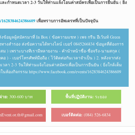
ละกำหนดเวลา 2-3 วันให้ท่านแจ้งโอนค่าสมัครเพื่อเป็นการยืนยัน ( ยิ่ง
s/1628384624386609
เพื่อทราบการอัพเดรทที่เป็นปัจจุบัน
ข้อมูลผู้สมัครมาที่ In Box ( ข้อความแชท ) เพจ กรีน อีเว้นท์ Green
่องทางสำรอง ส่งข้อความได้ทางไลน์ เบอร์ 0845266834 ข้อมูลที่ต้องการ
กษ์แสม ) เพราะบางทีเรามีหลายงาน - คำนำหน้าชื่อ-ชื่อจริง-นามสกุล (
อยคอ ) - เบอร์โทรศัพท์มือถือ ( ไว้ติดต่อกันเวลาจำเป็น ) 2. หลังจากส่ง
 2-3 วันให้ท่านแจ้งโอนค่าสมัครเพื่อเป็นการยืนยัน ( ยิ่งใกล้เต็ม
วมในห้องกิจกรรม https://www.facebook.com/events/1628384624386609
จ่าย:
พื้นที่ปฏิบัติงาน:
300-600 บาท
ระยอง
เบอร์ติดต่อ:
nEvent.or.th@gmail.com
(084) 526-6834