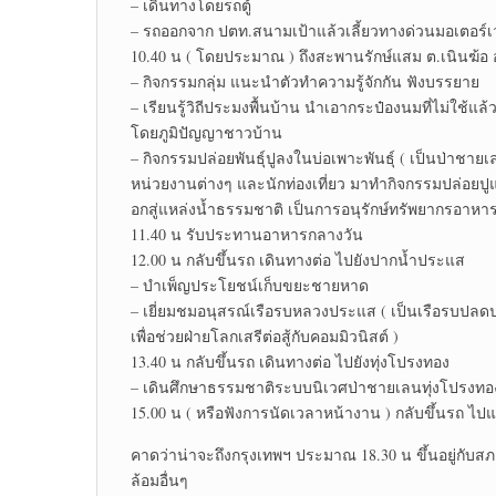
– เดินทางโดยรถตู้
– รถออกจาก ปตท.สนามเป้าแล้วเลี้ยวทางด่วนมอเตอร์เวย
10.40 น ( โดยประมาณ ) ถึงสะพานรักษ์แสม ต.เนินฆ้อ
– กิจกรรมกลุ่ม แนะนำตัวทำความรู้จักกัน ฟังบรรยาย
– เรียนรู้วิถีประมงพื้นบ้าน นำเอากระป๋องนมที่ไม่ใช้แ
โดยภูมิปัญญาชาวบ้าน
– กิจกรรมปล่อยพันธุ์ปูลงในบ่อเพาะพันธุ์ ( เป็นป่าชายเ
หน่วยงานต่างๆ และนักท่องเที่ยว มาทำกิจกรรมปล่อยปูแ
อกสู่แหล่งน้ำธรรมชาติ เป็นการอนุรักษ์ทรัพยากรอาหารทะ
11.40 น รับประทานอาหารกลางวัน
12.00 น กลับขึ้นรถ เดินทางต่อ ไปยังปากน้ำประแส
– บำเพ็ญประโยชน์เก็บขยะชายหาด
– เยี่ยมชมอนุสรณ์เรือรบหลวงประแส ( เป็นเรือรบป
เพื่อช่วยฝ่ายโลกเสรีต่อสู้กับคอมมิวนิสต์ )
13.40 น กลับขึ้นรถ เดินทางต่อ ไปยังทุ่งโปรงทอง
– เดินศึกษาธรรมชาติระบบนิเวศป่าชายเลนทุ่งโปรงทอ
15.00 น ( หรือฟังการนัดเวลาหน้างาน ) กลับขึ้นรถ ไ
คาดว่าน่าจะถึงกรุงเทพฯ ประมาณ 18.30 น ขึ้นอยู่กับ
ล้อมอื่นๆ