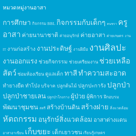
หมวดหมู่งานอาสา
ครู
กิจกรรมกับเด็กๆ
การศึกษา
กิจกรรม BBL
คนชรา
อาสา
ค่ายนานาชาติ
ค่ายอาสา
ค่ายอนุรักษ์
ค่ายเกษตร
งาน
งานศิลปะ
งานประดิษฐ์
งานก่อสร้าง
งานฝีมือ
IT
ช่วยเหลือ
งานออกแรง
ช่วยกิจกรรม
ช่วยเตรียมงาน
สัตว์
ทาสี
ทำความสะอาด
ดูแลเด็ก
ซ่อมห้องเรียน
ปลูกป่า
ปลูกปะการัง
ทำยางยืด
ทำโป่ง
บริจาค
ปลูกต้นไม้
ปลูกป่าชายเลน
ผู้ป่วย
ผู้พิการ
ฝึกอบรม
ปลูกป่าโกงกาง
สร้างฝาย
พัฒนาชุมชน
สร้างบ้านดิน
สิ่งแวดล้อม
สตรี
หัตถกรรม
อนุรักษ์สิ่งแวดล้อม
อาสาต่างแดน
เก็บขยะ
เด็กเยาวชน
เรียนรู้เกษตร
อาสาอาเซียน