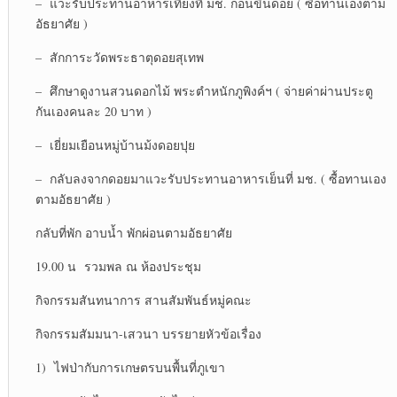
– แวะรับประทานอาหารเที่ยงที่ มช. ก่อนขึ้นดอย ( ซื้อทานเองตาม
อัธยาศัย )
– สักการะวัดพระธาตุดอยสุเทพ
– ศึกษาดูงานสวนดอกไม้ พระตำหนักภูพิงค์ฯ ( จ่ายค่าผ่านประตู
กันเองคนละ 20 บาท )
– เยี่ยมเยือนหมู่บ้านม้งดอยปุย
– กลับลงจากดอยมาแวะรับประทานอาหารเย็นที่ มช. ( ซื้อทานเอง
ตามอัธยาศัย )
กลับที่พัก อาบน้ำ พักผ่อนตามอัธยาศัย
19.00 น รวมพล ณ ห้องประชุม
กิจกรรมสันทนาการ สานสัมพันธ์หมู่คณะ
กิจกรรมสัมมนา-เสวนา บรรยายหัวข้อเรื่อง
1) ไฟป่ากับการเกษตรบนพื้นที่ภูเขา