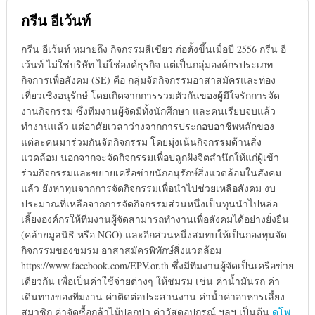
กรีน อีเว้นท์
กรีน อีเว้นท์ หมายถึง กิจกรรมสีเขียว ก่อตั้งขึ้นเมื่อปี 2556 กรีน อี
เว้นท์ ไม่ใช่บริษัท ไม่ใช่องค์ธุรกิจ แต่เป็นกลุ่มองค์กรประเภท
กิจการเพื่อสังคม (SE) คือ กลุ่มจัดกิจกรรมอาสาสมัครและท่อง
เที่ยวเชิงอนุรักษ์ โดยเกิดจากการรวมตัวกันของผู้มีใจรักการจัด
งานกิจกรรม ซึ่งทีมงานผู้จัดมีทั้งนักศึกษา และคนเรียบจบแล้ว
ทำงานแล้ว แต่อาศัยเวลาว่างจากการประกอบอาชีพหลักของ
แต่ละคนมาร่วมกันจัดกิจกรรม โดยมุ่งเน้นกิจกรรมด้านสิ่ง
แวดล้อม นอกจากจะจัดกิจกรรมเพื่อปลูกฝังจิตสำนึกให้แก่ผู้เข้า
ร่วมกิจกรรมและขยายเครือข่ายนักอนุรักษ์สิ่งแวดล้อมในสังคม
แล้ว ยังหาทุนจากการจัดกิจกรรมเพื่อนำไปช่วยเหลือสังคม งบ
ประมาณที่เหลือจากการจัดกิจกรรมส่วนหนึ่งเป็นทุนนำไปหล่อ
เลี้ยงองค์กรให้ทีมงานผู้จัดสามารถทำงานเพื่อสังคมได้อย่างยั่งยืน
(คล้ายมูลนิธิ หรือ NGO) และอีกส่วนหนึ่งสมทบให้เป็นกองทุนจัด
กิจกรรมของชมรม อาสาสมัครพิทักษ์สิ่งแวดล้อม
https://www.facebook.com/EPV.or.th ซึ่งมีทีมงานผู้จัดเป็นเครือข่าย
เดียวกัน เพื่อเป็นค่าใช้จ่ายต่างๆ ให้ชมรม เช่น ค่าน้ำมันรถ ค่า
เดินทางของทีมงาน ค่าติดต่อประสานงาน ค่าน้ำค่าอาหารเลี้ยง
สมาชิก ค่าจัดซื้อกล้าไม้ปลูกป่า ค่าวัสดุอุปกรณ์ ฯลฯ เป็นต้น
ดูโพ