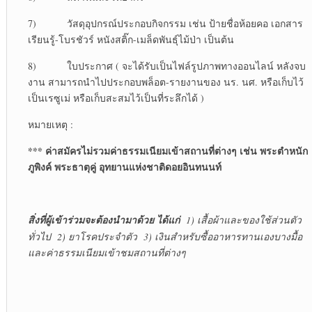
7) วัสดุอุปกรณ์ประกอบกิจกรรม เช่น ป้ายชื่อห้อยคอ เอกสาร
เรียนรู้-โบรชัวร์ หนังสติ๊ก-เมล็ดพันธุ์ไม้ป่า เป็นต้น
8) ใบประกาศ ( จะได้รับเป็นไฟล์รูปภาพทางออนไลน์ หลังจบ
งาน สามารถนำไปประกอบพล็อต-รายงานของ นร. นศ. หรือเก็บไว้
เป็นเรซูเม่ หรือเก็บสะสมไว้เป็นที่ระลึกได้ )
หมายเหตุ :
*** ค่าสมัครไม่รวมค่าธรรมเนียมเข้าสถานที่ต่างๆ เช่น พระตำหนัก
ภูพิงค์ พระธาตุคู่ อุทยานแห่งชาติดอยอินทนนท์
สิ่งที่ผู้เข้าร่วมจะต้องนำมาด้วย ได้แก่
1) เสื้อผ้าและของใช้ส่วนตัว
ทั่วไป 2) ยาโรคประจำตัว 3) เงินสำหรับซื้ออาหารทานเองบางมื้อ
และค่าธรรมเนียมเข้าชมสถานที่ต่างๆ