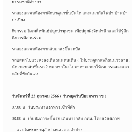
ธรรมชาติอ่างกา
รถสองแถวเหลืองพาศึกษาดูนาขั้นบันใด และแนวกันไฟป่า บ้านป่า
ปงเปียง
กิจกรรม ยิงเมล็ดพันธุ์ปลูกป่าชุมชน เพื่อปลูกฝังจิตสำนึกและให้รู้สึก
ถึงการมีส่วนร่วม
รถสองแถวเหลืองพากลับมาส่งขึ้นรถบัส
รถบัสพาไปแวะส่งลงเดินถนนคนเดิน ( ไม่ประตูท่าแพก็ถนนวัวลาย )
นัดเวลากลับขึ้นรถ 2 ทุ่ม หากใครไม่มาตามเวลาให้เหมารถสองแถว
กลับที่พักกันเอง
วันจันทร์ที่ 23 ตุลาคม 2566 ( วันหยุดวันปิยะมหาราช )
07.00 น รับประทานอาหารเช้าที่พัก
08.00 น เก็บสัมภาระขึ้นรถ เดินทางกลับ กทม. โดยสวัสดิภาพ
– แวะวัดพระธาตุลำปางหลวง จ.ลำปาง