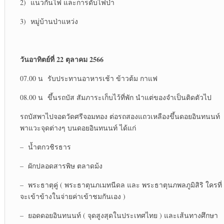
2) แนวกันไฟ และการดับไฟป่า
3) หมู่บ้านป่าแหว่ง
วันอาทิตย์ที่ 22 ตุลาคม 2566
07.00 น รับประทานอาหารเช้า ข้าวต้ม กาแฟ
08.00 น ขึ้นรถบัส สัมภาระเก็บไว้ที่พัก นำแต่ของจำเป็นติดตัวไป
รถบัสพาไปจอดวัดศรีจอมทอง ต่อรถสองแถวเหลืองขึ้นดอยอินทนนท์
พาแวะจุดต่างๆ บนดอยอินทนนท์ ได้แก่
– น้ำตกวชิรธาร
– ผักปลอดสารพิษ ตลาดม้ง
– พระธาตุคู่ ( พระธาตุนภเมทนีดล และ พระธาตุนภพลภูมิสิริ ใครที่
จะเข้าข้างในจ่ายค่าเข้าชมกันเอง )
– ยอดดอยอินทนนท์ ( จุดสูงสุดในประเทศไทย ) และเส้นทางศึกษา