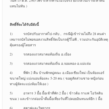
วันที่ 15 ต.ค. 2565 เพราะหากท่านไม่ไปจริง ยิ่งใกล้วันเราจะหาคน
แทนไม่ทัน )
สิทธิ์ที่จะได้รับมีดังนี้
1) รถบัสปรับอากาศไป-กลับ , กรณีผู้เข้าร่วมไม่ถึง 28 คนค่า
เหมารถบัสไม่พอขอสงวนสิทธิ์จัดเป็นรถตู้วีไอพี , รวมประกันอุบัติเหตุ
คุ้มครองผู้โดยสาร
2) รถสองแถวสมาคมท้องถิ่น อ.เมือง
3) รถสองแถวสมาคมท้องถิ่น อ.จอมทอง-อ.แม่แจ่ม
4) ที่พัก 2 คืน บ้านพักหมู่คณะ อ.เมืองเชียงใหม่ เป็นห้องแอร์
ขนาดใหญ่ แบ่งนอนห้องละ 5-20 คน ( ขอดูสัดส่วนชาย-หญิงก่อน
ทางผู้จัดจะแบ่งห้องให้เอง )
5) อาหาร 3 มื้อ มื้อเช้าที่พัก 2 มื้อ ( ข้าวต้ม กาแฟ โอวัลติน
ขนม ) และข้าวกล่องน้ำดื่มมื้อเที่ยงวันที่ไปดอยอินทนนท์อีก 1 มื้อ
6) สตาฟและวิทยากร