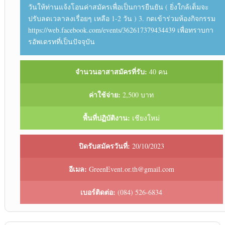
วันให้ท่านแจ้งโอนค่าสมัครเพื่อเป็นการยืนยัน ( ยิ่งใกล้เต็มจะ
ปรับลดเวลาลงเรื่อยๆ เหลือ 1-2 วัน ) 3. กดเข้าร่วมห้องกิจกรรม
https://web.facebook.com/events/362617379434439 เพื่อทราบกา
รอัพเดรทที่เป็นปัจจุบัน
จำนวนอาสาสมัครที่รับ:
40 คน
ค่าใช้จ่าย:
2,500 บาท
พื้นที่ปฏิบัติงาน:
เชียงใหม่
ปิดรับสมัครวันที่:
20/10/2023
อีเมล:
GreenEvent.or.th@gmail.com
เบอร์ติดต่อ:
(084) 526-6834