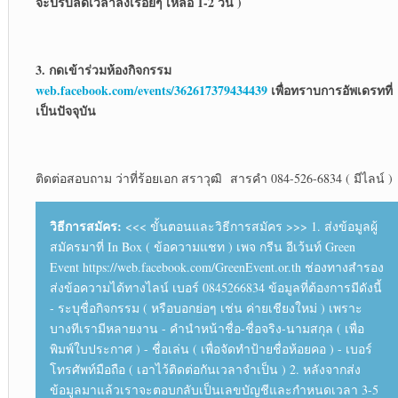
จะปรับลดเวลาลงเรื่อยๆ เหลือ 1-2 วัน )
3. กดเข้าร่วมห้องกิจกรรม
web.facebook.com/events/362617379434439
เพื่อทราบการอัพเดรทที่
เป็นปัจจุบัน
ติดต่อสอบถาม ว่าที่ร้อยเอก สราวุฒิ สารคำ 084-526-6834 ( มีไลน์ )
วิธีการสมัคร:
<<< ขั้นตอนและวิธีการสมัคร >>> 1. ส่งข้อมูลผู้
สมัครมาที่ In Box ( ข้อความแชท ) เพจ กรีน อีเว้นท์ Green
Event https://web.facebook.com/GreenEvent.or.th ช่องทางสำรอง
ส่งข้อความได้ทางไลน์ เบอร์ 0845266834 ข้อมูลที่ต้องการมีดังนี้
- ระบุชื่อกิจกรรม ( หรือบอกย่อๆ เช่น ค่ายเชียงใหม่ ) เพราะ
บางทีเรามีหลายงาน - คำนำหน้าชื่อ-ชื่อจริง-นามสกุล ( เพื่อ
พิมพ์ใบประกาศ ) - ชื่อเล่น ( เพื่อจัดทำป้ายชื่อห้อยคอ ) - เบอร์
โทรศัพท์มือถือ ( เอาไว้ติดต่อกันเวลาจำเป็น ) 2. หลังจากส่ง
ข้อมูลมาแล้วเราจะตอบกลับเป็นเลขบัญชีและกำหนดเวลา 3-5