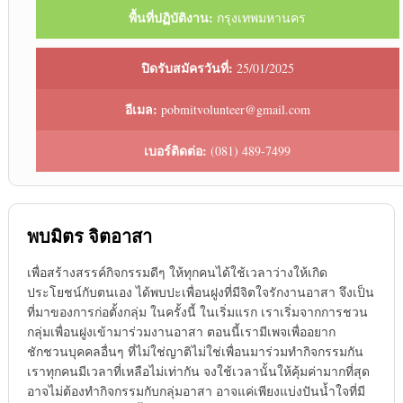
พื้นที่ปฏิบัติงาน:
กรุงเทพมหานคร
ปิดรับสมัครวันที่:
25/01/2025
อีเมล:
pobmitvolunteer@gmail.com
เบอร์ติดต่อ:
(081) 489-7499
พบมิตร จิตอาสา
เพื่อสร้างสรรค์กิจกรรมดีๆ ให้ทุกคนได้ใช้เวลาว่างให้เกิด
ประโยชน์กับตนเอง ได้พบปะเพื่อนฝูงที่มีจิตใจรักงานอาสา จึงเป็น
ที่มาของการก่อตั้งกลุ่ม ในครั้งนี้ ในเริ่มแรก เราเริ่มจากการชวน
กลุ่มเพื่อนฝูงเข้ามาร่วมงานอาสา ตอนนี้เรามีเพจเพื่ออยาก
ชักชวนบุคคลอื่นๆ ที่ไม่ใช่ญาติไม่ใช่เพื่อนมาร่วมทำกิจกรรมกัน
เราทุกคนมีเวลาที่เหลือไม่เท่ากัน จงใช้เวลานั้นให้คุ้มค่ามากที่สุด
อาจไม่ต้องทำกิจกรรมกับกลุ่มอาสา อาจแค่เพียงแบ่งปันน้ำใจที่มี