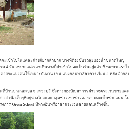
กลจะเข้าไปในแต่ละค่ายก็ยากลำบาก บางทีต้องขับรถลุยแอ่งน้ำขนาดใหญ่
วม 4 วัน เพราะแค่เวลาเดินทางก็ปาเข้าไปจะเป็นวันอยู่แล้ว ซึ่งพอพวกเราไ
ค่ายจะแบ่งคนให้เหมาะกับงาน เช่น แบ่งกลุ่มทาสีอาคารเรียน 5 หลัง อีกกลุ่
รียนที่บ้านปาเกอะญอ จ.เพชรบุรี ซึ่งทางกองบัญชาการตำรวจตระเวนชายแด
en School เพื่อเด็กๆที่อยู่ห่างไกลและกลุ่มชาวเขาชาวดอยตามตะเข็บชายแดน โ
ครงการ Green School ที่ทางอินทรีอาสาตระเวนชายแดนสร้างขึ้น