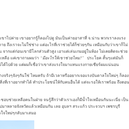
นเขาไปค่าย เขาอยากรู้ก็ลองไปดู มันเป็นค่ายอาสาที่ จ.น่าน พวกเราลงแรง
ดาย ถึงเราจะไม่ใช่ช่าง แต่อะไรที่เราช่วยได้ก็ช่วยๆกัน เหมือนกับว่าเขาก็ไม่
ึ้น จากแต่ก่อนเขามีโลกส่วนตัวสูง เอาแต่เล่นเกมอยู่ในห้อง ไม่เคยคิดจะช่วย
ยเหลือ แค่เขาถามผมว่า
“มีอะไรให้เขาช่วยไหม?”
ประโยค สั้นๆแต่มันก็
่ได้ไปด้วย แต่ผมก็เชื่อว่าเขาส่งแรงใจมาแทนแรงกายเชียร์ผมแน่นอน
ย่างจริงๆจังๆกันใช่ ไหมครับ ถ้ามีเวลาหรืออยากเจอแรงบันดาลใจใหม่ๆ ก็ลอง
ในสิ่งที่เราอยากทำได้ ทำประโยชน์ให้กับคนอื่นได้ แต่จะรอให้เราพร้อม ถึงตอ
ชอบช่วยเหลือคนในฝ่าย จนรู้สึกว่าตัวเราเองก็มีน้ำใจเหมือนกันนะเนี่ย เป็น
่ไปมาหลายจังหวัดแล้วเหมือนกัน เลย อุบลฯ สระแก้ว ประจวบฯ เพชรบุรี
ดาลใจใหม่ๆกลับมาเสมอ