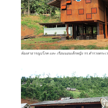
ห้องสาธารณูปโภค และ เรือนนอนเด็กหญิง รร.ตำรวจตระเว