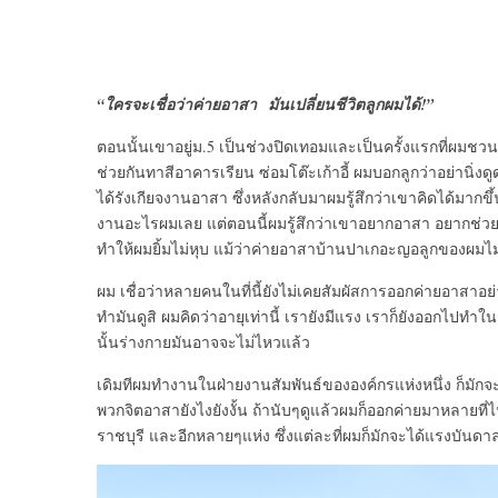
“ใครจะเชื่อว่าค่ายอาสา มันเปลี่ยนชีวิตลูกผมได้!”
ตอนนั้นเขาอยู่ม.5 เป็นช่วงปิดเทอมและเป็นครั้งแรกที่ผมชว
ช่วยกันทาสีอาคารเรียน ซ่อมโต๊ะเก้าอี้ ผมบอกลูกว่าอย่านิ่งดู
ได้รังเกียจงานอาสา ซึ่งหลังกลับมาผมรู้สึกว่าเขาคิดได้มากข
งานอะไรผมเลย แต่ตอนนี้ผมรู้สึกว่าเขาอยากอาสา อยากช่ว
ทำให้ผมยิ้มไม่หุบ แม้ว่าค่ายอาสาบ้านปาเกอะญอลูกของผมไม
ผม เชื่อว่าหลายคนในที่นี้ยังไม่เคยสัมผัสการออกค่ายอาสาอ
ทำมันดูสิ ผมคิดว่าอายุเท่านี้ เรายังมีแรง เราก็ยังออกไปทำ
นั้นร่างกายมันอาจจะไม่ไหวแล้ว
เดิมทีผมทำงานในฝ่ายงานสัมพันธ์ขององค์กรแห่งหนึ่ง ก็มักจะ
พวกจิตอาสายังไงยังงั้น ถ้านับๆดูแล้วผมก็ออกค่ายมาหลายที
ราชบุรี และอีกหลายๆแห่ง ซึ่งแต่ละที่ผมก็มักจะได้แรงบัน