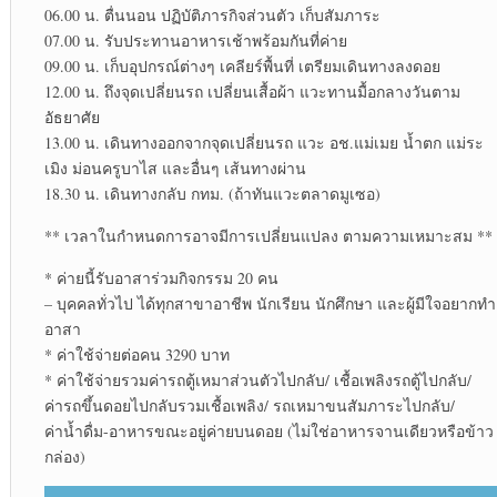
06.00 น. ตื่นนอน ปฏิบัติ​ภารกิจ​ส่วนตัว​ เก็บสัมภาระ​
07.00 น. รับประทาน​อาหาร​เช้าพร้อม​กันที่ค่าย
09.00 น. เก็บอุปกรณ์​ต่างๆ เคลียร์​พื้นที่ เตรียมเดินทางลงดอย
12.00 น. ถึงจุดเปลี่ยน​รถ เปลี่ยนเสื้อผ้า แวะทานมื้อกลางวัน​ตาม
อัธยาศัย​
13.00 น. เดินทางออกจากจุดเปลี่ยน​รถ แวะ อช.แม่เมย น้ำตก แม่ระ
เมิง ม่อนครูบาไส และอื่นๆ เส้นทางผ่าน
18.30 น. เดินทางกลับ กทม. (ถ้าทันแวะตลาดมูเซอ)​
** เวลาในกำหนดการอาจมีการเปลี่ยนแปลง ตามความเหมาะสม **
* ค่ายนี้รับอาสาร่วม​กิจกรรม​ 20 คน
– บุคคล​ทั่วไป​ ได้ทุกสาขาอาชีพ นักเรียน​ นักศึกษา​ และผู้มีใจอยากทำ
อาสา
* ค่าใช้จ่ายต่อคน 3290 บาท
* ค่าใช้จ่าย​รวมค่ารถตู้​เหมาส่วนตัวไปกลับ/ เชื้อเพลิงรถตู้ไปกลับ/
ค่ารถขึ้นดอยไปกลับรวมเชื้อเพลิง​/ รถเหมาขนสัมภาระ​ไปกลับ/
ค่าน้ำดื่ม-อาหารขณะ​อยู่​ค่าย​บนดอย (ไม่ใช่อาหาร​จาน​เดียว​หรือ​ข้าว​
กล่อง)​