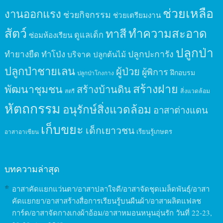
ช่วยเหลือ
งานออกแรง
ช่วยกิจกรรม
ช่วยเตรียมงาน
สัตว์
ทาสี
ทำความสะอาด
ดูแลเด็ก
ซ่อมห้องเรียน
ปลูกป่า
ปลูกปะการัง
ทำยางยืด
ทำโป่ง
บริจาค
ปลูกต้นไม้
ปลูกป่าชายเลน
ผู้ป่วย
ผู้พิการ
ฝึกอบรม
ปลูกป่าโกงกาง
สร้างฝาย
พัฒนาชุมชน
สร้างบ้านดิน
สิ่งแวดล้อม
สตรี
หัตถกรรม
อนุรักษ์สิ่งแวดล้อม
อาสาต่างแดน
เก็บขยะ
เด็กเยาวชน
เรียนรู้เกษตร
อาสาอาเซียน
บทความล่าสุด
อาสาคัดแยกแว่นตา/อาสาปลาใจดี/อาสาจัดชุดเมล็ดพันธุ์/อาสา
คัดแยกยา/อาสาสร้างสื่อการเรียนรู้บนผืนผ้า/อาสาผลิตแฟลช
การ์ด/อาสาจัดกางเกงผ้าอ้อม/อาสาหมอนหนุนอุ่นรัก วันที่ 22-23,