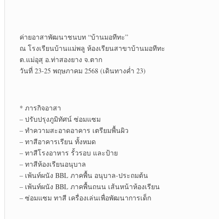
ค่ายอาสาพัฒนา​ชนบท​ “บ้านมอทีทะ”
ณ โรงเรียนบ้านแม่พลู ห้องเรียนสาขาบ้านมอทีทะ
ต.แม่อุสุ อ.ท่าสองยาง จ.ตาก
วันที่ 23-25 พฤษภาคม​ 2568 (เดินทางค่ำ 23)
* ภารกิจ​อาสา
– ปรับปรุง​ภูมิ​ทัศน์​ ซ่อมแซม​
– ทำความสะอาดอาคาร เตรียมพื้นผิว
– ทาสีอาคารเรียน ทั้งหมด
– ทาสีโรงอาหาร รั้วรอบ และป้าย
– ทาสีห้องเรียนอนุบาล
– เพ้นท์ผนัง​ BBL ภาคพื้น อนุบาล-ประถมต้น
– เพ้นท์ผนัง​ BBL ภาคพื้นถนน เส้นหน้าห้องเรียน
– ซ่อมแซม​ ทาสี เครื่องเล่นเพื่อพัฒนา​การเด็ก