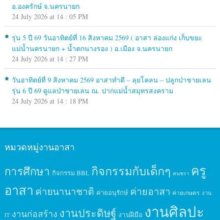
อ.องครักษ์ จ.นครนายก
24 July 2026 at 14 : 05 PM
รุ่น 5 ปี 69 วันอาทิตย์ที่ 16 สิงหาคม 2569 ( อาสา ล่องแก่ง เก็บขยะ
แม่น้ำนครนายก + น้ำตกนางรอง ) อ.เมือง จ.นครนายก
24 July 2026 at 14 : 27 PM
วันอาทิตย์ที่ 9 สิงหาคม 2569 อาสาทำดี – ลุยโคลน – ปลูกป่าชายเลน
รุ่น 6 ปี 69 ดูแลป่าชายเลน ณ. ปากแม่น้ำสมุทรสงคราม
24 July 2026 at 14 : 18 PM
หมวดหมู่งานอาสา
ครู
กิจกรรมกับเด็กๆ
การศึกษา
กิจกรรม BBL
คนชรา
อาสา
ค่ายนานาชาติ
ค่ายอาสา
ค่ายอนุรักษ์
ค่ายเกษตร
งาน
งานศิลปะ
งานประดิษฐ์
งานก่อสร้าง
งานฝีมือ
IT