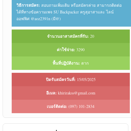
วิธีการสมัคร:
สอบถาม​เพิ่มเติม​ หรือสมัครค่าย สามารถ​ติดต่อ​
ได้ที่​ทางข้อความ​เพจ SU Backpacker ครูสุอาสา ​และ​ ไลน์​
ออฟฟิศ​ @aoz2391n (มี@)​
จำนวนอาสาสมัครที่รับ:
20
ค่าใช้จ่าย:
3290
พื้นที่ปฏิบัติงาน:
ตาก
ปิดรับสมัครวันที่:
15/05/2025
อีเมล:
khirirakss@gmail.com
เบอร์ติดต่อ:
(097) 101-2834