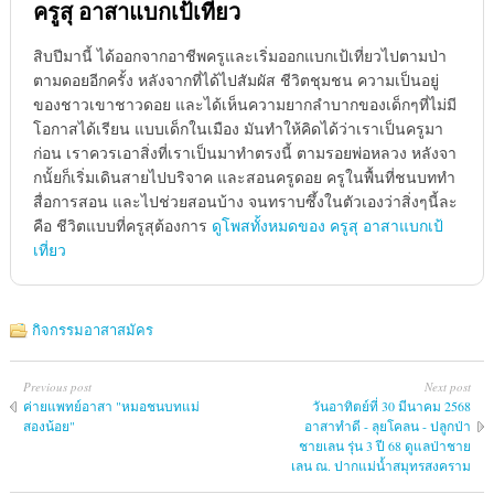
ครูสุ อาสาแบกเป้เที่ยว
สิบปีมานี้ ได้ออกจากอาชีพครูและเริ่มออกแบกเป้เที่ยวไปตามป่า
ตามดอยอีกครั้ง หลังจากที่ได้ไปสัมผัส ชีวิตชุมชน ความเป็นอยู่
ของชาวเขาชาวดอย และได้เห็นความยากลำบากของเด็กๆที่ไม่มี
โอกาสได้เรียน แบบเด็กในเมือง มันทำให้คิดได้ว่าเราเป็นครูมา
ก่อน เราควรเอาสิ่งที่เราเป็นมาทำตรงนี้ ตามรอยพ่อหลวง หลังจา
กนั้ยก็เริ่มเดินสายไปบริจาค และสอนครูดอย ครูในพื้นที่ชนบททำ
สื่อการสอน และไปช่วยสอนบ้าง จนทราบซึ้งในตัวเองว่าสิ่งๆนี้ละ
คือ ชีวิตแบบที่ครูสุต้องการ
ดูโพสทั้งหมดของ ครูสุ อาสาแบกเป้
เที่ยว
กิจกรรมอาสาสมัคร
Previous post
Next post
ค่ายแพ​ท​ย์อาสา "หมอชนบทแม่
วันอาทิตย์ที่ 30 มีนาคม 2568
สองน้อย​"
อาสาทำดี - ลุยโคลน - ปลูกป่า
ชายเลน รุ่น 3 ปี 68 ดูแลป่าชาย
เลน ณ. ปากแม่น้ำสมุทรสงคราม