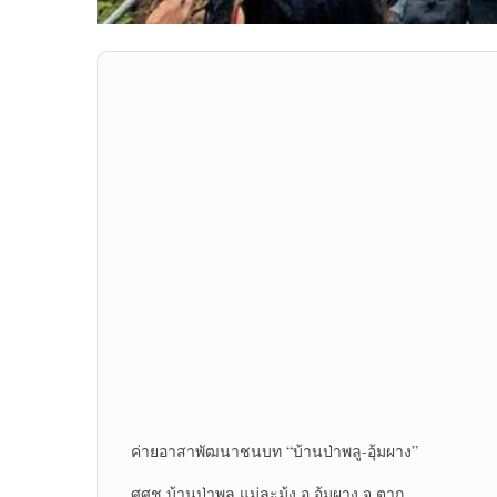
ค่ายอาสาพัฒนา​ชนบท​ “บ้านป่าพลู-อุ้มผาง”
ศศช.บ้านป่าพลู แม่ละมุ้ง อ.อุ้มผาง​ จ.ตาก