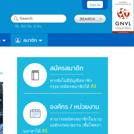
Sign In
ชื่อ, คีย์เวิร์ด, คำค้น
า
สมาชิก
สมัครสมาชิก
ts
หากยังไม่มีบัญชีสมาชิก
กรุณาสมัครสมาชิกได้
ที่นี่
องค์กร / หน่วยงาน
สามารถสมัครสมาชิกในนาม
องค์กร/หน่วยงาน เพื่อโพสงา
นอาสาได้
ที่นี่