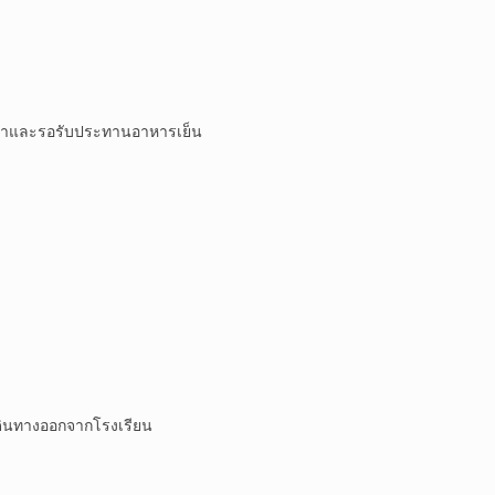
น้ำ​และรอรับประทาน​อาหาร​เย็น​
​เดินทางออกจากโรงเรียน