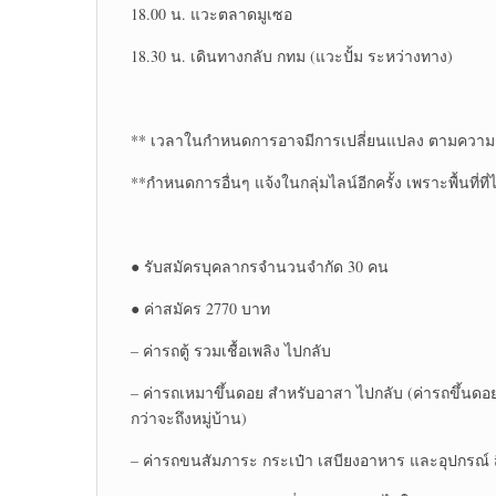
18.00 น. แวะตลาดมูเซอ​
18.30 น. เดินทางกลับ​ กทม (แวะปั้ม ระหว่าง​ทาง)​
** เวลาในกำหนดการอาจมีการเปลี่ยนแปลง ตามความ
**กำหนดการอื่นๆ แจ้งในกลุ่มไลน์อีกครั้ง เพราะพื้นที่ท
● รับสมัครบุคลากร​จำนวนจำกัด 30 คน
● ค่าสมัคร 2770 บาท
– ค่ารถตู้ รวมเชื้อเพลิง ไปกลับ
– ค่ารถเหมาขึ้นดอย สำหรับอาสา ไปกลับ (ค่ารถขึ้นดอยที
กว่าจะถึง​หมู่บ้าน)​
– ค่ารถขนสัมภาระ กระเป๋า​ เสบียง​อาหาร​ และอุปกรณ์​ ส