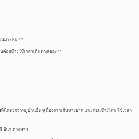
เหมาะสม **
ี่ไปค่อยข้างใช้เวลาเดินทางเยอะ**
่นี่แพงกว่าหมู่บ้าน​อื่นๆเนื่องจากเส้นทางยาก และค่อนข้าง​ไกล ใช้เวลา
ี อื่นๆ ต่างหาก