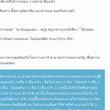
ยวหรือข้าวกล่อง)​ รวมค่าน้ำดื่มแล้ว
งเดินทาง มื้อตามอัธยาศัย​ และค่าขนม ของกินส่วนตัว
วามเพจ ” Su Backpacker – ครูสุ ครูอาสาแบกเป้เที่ยว ” ได้เลยคะ
ี่​ทางข้อความ​เพจ​และ​ ไลน์​ออฟฟิศ​ @aoz2391n (มี@)
วกับ​การควบคุมป้องกัน​โรค Covid-19.ตามาตรการ​ของภาครัฐ เพื่อความ
 ก่อนสมัคร
ครบถ้วน​⚠️ ⚠️ ตามมาตรการ​ป้องกัน​การ​แพร่ระบาด​ของ Covid-19​ ผู้ที่
ซนเนก้า 2 หรือ 3 เข็ม แล้ว - ฉีดไขว้ ครบ 3 เข็ม - ไฟเซอร์​ 1 หรือ 2
เข็ม - โมเดอร์​นา 1 เข็ม​ 2 เข็ม แล้ว ⚠️ กรณี​ไม่ได้รับวัคซีน​ตามข้อ
ovid-19​ (แบบ RT-PCR​ เท่านั้น)​โดยตรวจก่อนมาร่วมค่ายไม่เกิน 72
งยินยอมให้ตรวจ ATK​ ก่อนขึ้นรถเดินทางกับคณะค่ายในวันเดินทาง โดย
ต้องสละสิทธิ์​ทันที และไม่สามารถ​คืนค่าใช้จ่ายที่ชำระมาแล้วได้ ⚠️