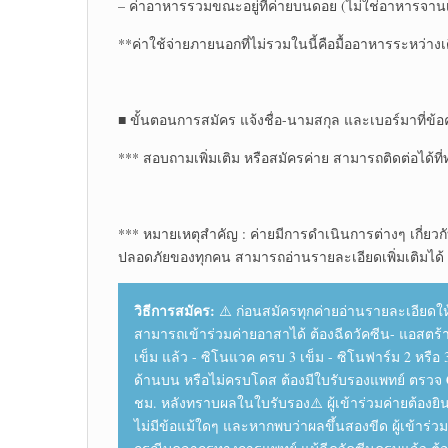
– ค่าอาหารรวมขณะอยู่ที่ค่ายบนดอย (ไม่ใช่อาหารจานเดี
**ค่าใช้จ่าย​ภายนอกที่ไม่รวมในนี้คือมื้ออาหารระหว่า
■ ขั้นตอนการสมัคร แจ้งชื่อ-นามสกุล และเบอร์มาที่ข้อค
*** สอบถาม​เพิ่มเติม​ หรือสมัครค่าย สามารถ​ติดต่อ​ได้ท
*** หมายเหตุ​สำคัญ​ : ค่ายมีการดำเนินการต่างๆ เกี่ย
ปลอดภัยของทุกคน สามารถอ่านรายละเอียด​เพิ่มเติม​ได้
วิธีการสมัคร:
⚠️ ก่อนสมัครทุกค่ายอ่านรายละเอียด​ให้
สามารถเข้าร่วมค่ายอาสาได้ ต้องฉีดวัคซีน​ - แอสตร้าเ
เข็ม แล้ว - ซิโนแวค ครบ 3 เข็ม - ซิโนฟาร์ม​ 2 หรือ 3 
ด้านบน หรือไม่ครบโดส ต้องมีใบรับรองแพทย์​ ตรวจ C
ชม. หลังทราบผลในใบรับรอง​ ⚠️ ผู้เข้าร่วม​ค่ายต้อ
ไม่มีข้อแม้ใดๆ และหากพบว่าผลขึ้นสองขีด ผู้เข้าร่วม​