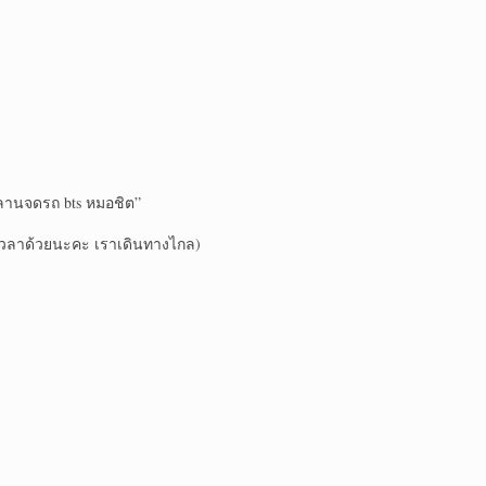
“ลานจดรถ bts หมอ​ชิต”
าเวลาด้วยนะคะ เราเดินทางไกล)