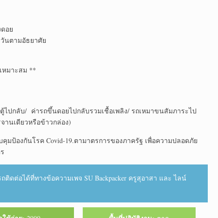
ลงดอย
งวัน​ตามอัธยาศัย​
เหมาะสม **
งรถตู้ไปกลับ/ ค่ารถขึ้นดอยไปกลับรวมเชื้อเพลิง​/ รถเหมาขนสัมภาระ​ไป
าน​เดียว​หรือ​ข้าว​กล่อง)​
ควบคุมป้องกัน​โรค Covid-19.ตามาตรการ​ของภาครัฐ เพื่อความปลอดภัย
ร​
​ติดต่อ​ได้ที่​ทางข้อความ​เพจ SU Backpacker ครูสุอาสา ​และ​ ไลน์​