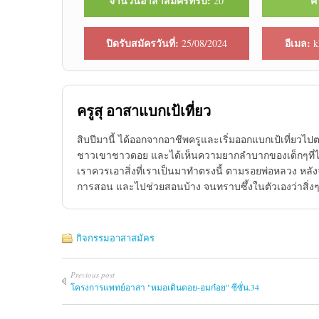
จำนวนอาสาสมัครที่รับ:
ค่
20
ปิดรับสมัครวันที่:
อีเมล:
25/08/2024
k
ครูสุ อาสาแบกเป้เที่ยว
สิบปีมานี้ ได้ออกจากอาชีพครูและเริ่มออกแบกเป้เที่ยวไปต
ชาวเขาชาวดอย และได้เห็นความยากลำบากของเด็กๆที่ไม่ม
เราควรเอาสิ่งที่เราเป็นมาทำตรงนี้ ตามรอยพ่อหลวง หลัง
การสอน และไปช่วยสอนบ้าง จนทราบซึ้งในตัวเองว่าสิ่งๆนี
กิจกรรมอาสาสมัคร
Previous post
โครงการแพทย์​อาสา​ "หมอเดิน​ดอย-อมก๋อย​" ซีซั่น.34