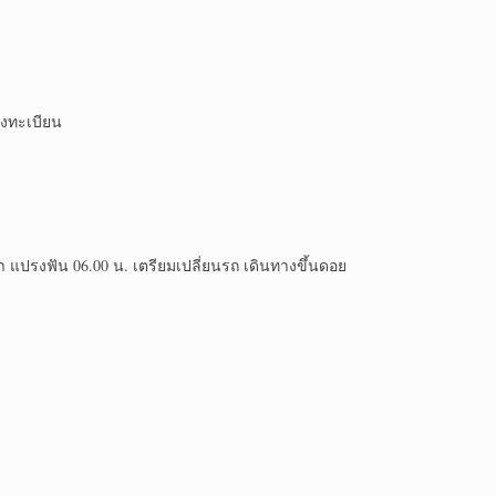
ลงทะเบียน
้า​ แปรงฟัน​ 06.00 น. เตรียมเปลี่ยน​รถ เดินทางขึ้นดอย