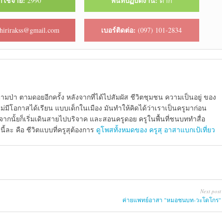
าใช้จ่าย:
พื้นที่ปฏิบัติงาน:
2990
ตาก
เบอร์ติดต่อ:
hirirakss@gmail.com
(097) 101-2834
ามป่า ตามดอยอีกครั้ง หลังจากที่ได้ไปสัมผัส ชีวิตชุมชน ความเป็นอยู่ ของ
ีโอกาสได้เรียน แบบเด็กในเมือง มันทำให้คิดได้ว่าเราเป็นครูมาก่อน
จากนั้ยก็เริ่มเดินสายไปบริจาค และสอนครูดอย ครูในพื้นที่ชนบททำสื่อ
้ละ คือ ชีวิตแบบที่ครูสุต้องการ
ดูโพสทั้งหมดของ ครูสุ อาสาแบกเป้เที่ยว
Next post
ค่ายแพ​ท​ย์อาสา "หมอชนบท-วะโดโกร"