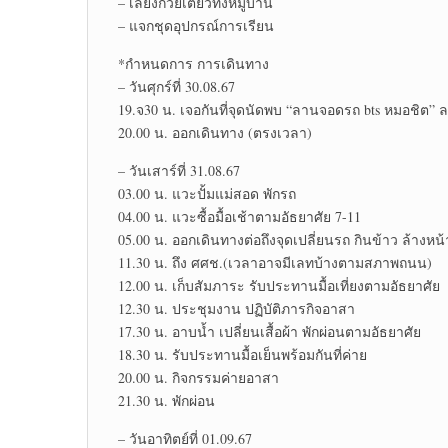
– เลี้ยง​ก๋วยเตี๋ยว​ทั้ง​หมู่บ้าน​
– แจกชุดอุปกรณ์​การเรียน​
*กำหนดการ การเดินทาง
– วันศุก​ร์ที่​ 30.08.67
19.จ30 น. เจอกันที่จุดนัดพบ “ลานจอดรถ bts หมอ​ชิต” 
20.00 น. ออกเดินทาง (ตรงเวลา)​
– วันเสาร์​ที่​ 31.08.67
03.00 น. แวะปั้มแม่สอด พักรถ
04.00 น. แวะซื้อมื้อเช้าตามอัธยาศัย 7-11
05.00 น. ออกเดินทางต่อถึงจุดเปลี่ยน​รถ กินข้าว​ ล้างหน
11.30 น. ถึง ศศช.​(เวลาอาจมีเลทบ้างตามสภาพ​ถนน)
12.00 น. เก็บสัมภาระ​ รับประทาน​มื้อเที่ยงตามอัธยาศัย​
12.30 น. ประชุมงาน ปฏิบัติ​ภารกิจ​อาสา
17.30 น. อาบน้ำ เปลี่ยน​เสื้อผ้า พักผ่อน​ตามอัธยาศัย​
18.30 น. รับประทาน​มื้อเย็นพร้อมกันที่ค่าย
20.00 น. กิจกรรมค่ายอาสา
21.30 น. พักผ่อน
– วันอาทิตย์​ที่ 01.09.67