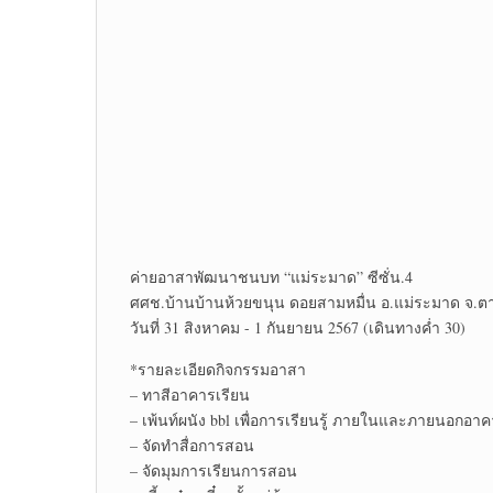
ค่ายอาสาพัฒนา​ชนบท​ “แม่ระมาด” ซีซั่น.4
ศศช.บ้านบ้านห้วยขนุน ดอยสามหมื่น อ.แม่ระมาด จ.ต
วันที่ 31 สิงหาคม -​ 1 กันยายน​ 2567 (เดินทางค่ำ 30)
*รายละเอียด​กิจกรรม​อาสา
– ทาสีอาคารเรียน
– เพ้นท์ผนัง​ bbl เพื่อ​การ​เรียนรู้​ ภายในและภายนอกอา
– จัดทำสื่อการสอน
– จัดมุมการเรียนการสอน