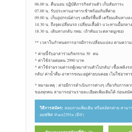
06.00 น. ตื่นนอน ปฏิบัติ​ภารกิจ​ส่วนตัว​ เก็บสัมภาระ​
07.00 น. รับประทาน​อาหาร​เช้าพร้อม​กันที่ค่าย
09.00 น. เก็บอุปกรณ์​ต่างๆ เคลียร์​พื้นที่ เตรียมเดินทาง
14.30 น. ถึงจุดเปลี่ยน​รถ เปลี่ยนเสื้อผ้า แวะทานมื้อกลา
18.30 น. เดินทางกลับ กทม. (ถ้าทันแวะตลาดมูเซอ)​
** เวลาในกำหนดการอาจมีการเปลี่ยนแปลง ตามความ
* ค่ายนี้รับอาสาร่วม​กิจกรรม​ 30 คน
* ค่าใช้จ่ายต่อคน 2990 บาท
* ค่าใช้จ่าย​รวมค่ารถตู้​เหมาส่วนตัวไปกลับ/ เชื้อเพลิ
กลับ/ ค่าน้ำดื่ม-อาหารขณะ​อยู่​ค่าย​บนดอย (ไม่ใช่อาหาร​จ
* หมายเหตุ​ : ค่ายมีการดำเนินการต่างๆ เกี่ยวกับ​การ
ของทุกคน สามารถอ่านรายละเอียด​เพิ่มเติม​ได้ ก่อนสมัค
วิธีการสมัคร:
สอบถาม​เพิ่มเติม​ หรือสมัครค่าย สามารถ
ออฟฟิศ​ @aoz2391n (มี@)