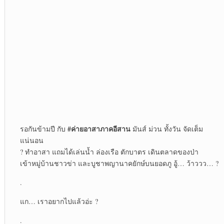
#ค่ายอาสาภาคอีสาน
รอกันข้ามปี กับ
มันส์ ม่วน ทั้งวัน จัดเต็ม
แน่นอน
? ทำอาสา แถมได้เล่นน้ำ ล่องเรือ ตักบาตร เดินตลาดของป่า
เข้าหมู่บ้านชาวข่า และบูชาพญานาคยักษ์บนยอดภู อู้… ว้าววว… ?
.
แก… เราอยากไปแล้วอ่ะ ?
.