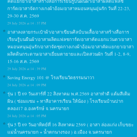
คัดแยกยา/อาสาสร้างสื่อการเรียนรู้บนผืนผ้า/อาสาผลิตแฟลช
การ์ด/อาสาจัดกางเกงผ้าอ้อม/อาสาหมอนหนุนอุ่นรัก วันที่ 22-23,
29-30 ส.ค. 2569
29 July 2026 at 14 : 37 PM
อาสาลงลายกระเป๋าผ้า/อาสาเขียนศิลป์บนเสื้อ/อาสาสร้างสื่อการ
เรียนรู้บนผืนผ้า/อาสาผลิตแฟลชการ์ด/อาสาคัดแยกแว่นตา/อาสา
หมอนหนุนอุ่นรัก/อาสาจัดชุดกางเกงผ้าอ้อม/อาสาคัดแยกยา/อาสา
ผลิตดินกระดาษ/อาสาเยี่ยมตายายและเปิดสวนผัก วันที่ 1-2, 8-9,
15-16 ส.ค. 2569
29 July 2026 at 14 : 39 PM
Saving Energy 101 @ โรงเรียนวัดธรรมนาวา
24 July 2026 at 14 : 09 PM
รุ่น 1 ปี 69 วันเสาร์ที่ 22 สิงหาคม พ.ศ.2569 อาสาทำดี แต้มสีเติม
ฝัน ( ซ่อมแซม + ทาสีอาคารเรียน ให้น้อง ) โรงเรียนบ้านปาก
คลอง17 อ.องครักษ์ จ.นครนายก
24 July 2026 at 14 : 05 PM
รุ่น 5 ปี 69 วันอาทิตย์ที่ 16 สิงหาคม 2569 ( อาสา ล่องแก่ง เก็บขยะ
แม่น้ำนครนายก + น้ำตกนางรอง ) อ.เมือง จ.นครนายก