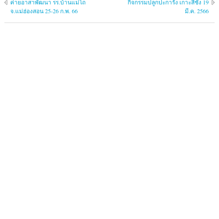
ค่ายอาสาพัฒนา รร.บ้านแม่โถ
กิจกรรมปลูกปะการัง เกาะสีชัง 19
จ.แม่ฮ่องสอน 25-26 ก.พ. 66
มี.ค. 2566