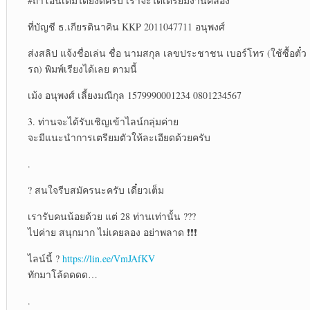
#ถ้าโอนเต็มได้ยิ่งดีครับ
เราจะได้เตรียมงานคล่อง
ที่บัญชี ธ.เกียรตินาคิน KKP 2011047711 อนุพงศ์
ส่งสลิป แจ้งชื่อเล่น ชื่อ นามสกุล เลขประชาชน เบอร์โทร (ใช้ซื้อตั๋ว
รถ) พิมพ์เรียงได้เลย ตามนี้
เม้ง อนุพงศ์ เลี้ยงมณีกุล 1579990001234 0801234567
3. ท่านจะได้รับเชิญเข้าไลน์กลุ่มค่าย
จะมีแนะนำการเตรียมตัวให้ละเอียดด้วยครับ
.
? สนใจรีบสมัครนะครับ เดี๋ยวเต็ม
เรารับคนน้อยด้วย แต่ 28 ท่านเท่านั้น ???
ไปค่าย สนุกมาก ไม่เคยลอง อย่าพลาด ❗❗❗
ไลน์นี้ ?
https://lin.ee/VmJAfKV
ทักมาโล้ดดดด…
.