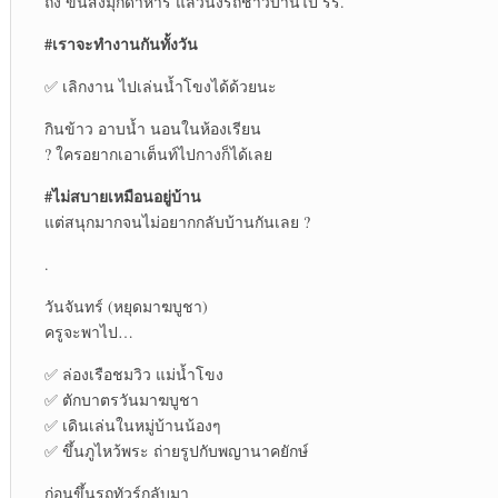
ถึง ขนส่งมุกดาหาร แล้วนั่งรถชาวบ้านไป รร.
#เราจะทำงานกันทั้งวัน
✅ เลิกงาน ไปเล่นน้ำโขงได้ด้วยนะ
กินข้าว อาบน้ำ นอนในห้องเรียน
?️ ใครอยากเอาเต็นท์ไปกางก็ได้เลย
#ไม่สบายเหมือนอยู่บ้าน
แต่สนุกมากจนไม่อยากกลับบ้านกันเลย ?
.
วันจันทร์ (หยุดมาฆบูชา)
ครูจะพาไป…
✅ ล่องเรือชมวิว แม่น้ำโขง
✅ ตักบาตรวันมาฆบูชา
✅ เดินเล่นในหมู่บ้านน้องๆ
✅ ขึ้นภูไหว้พระ ถ่ายรูปกับพญานาคยักษ์
ก่อนขึ้นรถทัวร์กลับมา