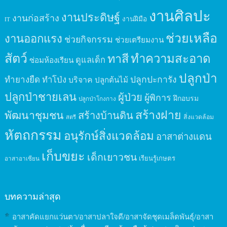
งานศิลปะ
งานประดิษฐ์
งานก่อสร้าง
งานฝีมือ
IT
ช่วยเหลือ
งานออกแรง
ช่วยกิจกรรม
ช่วยเตรียมงาน
สัตว์
ทาสี
ทำความสะอาด
ดูแลเด็ก
ซ่อมห้องเรียน
ปลูกป่า
ปลูกปะการัง
ทำยางยืด
ทำโป่ง
บริจาค
ปลูกต้นไม้
ปลูกป่าชายเลน
ผู้ป่วย
ผู้พิการ
ฝึกอบรม
ปลูกป่าโกงกาง
สร้างฝาย
พัฒนาชุมชน
สร้างบ้านดิน
สิ่งแวดล้อม
สตรี
หัตถกรรม
อนุรักษ์สิ่งแวดล้อม
อาสาต่างแดน
เก็บขยะ
เด็กเยาวชน
เรียนรู้เกษตร
อาสาอาเซียน
บทความล่าสุด
อาสาคัดแยกแว่นตา/อาสาปลาใจดี/อาสาจัดชุดเมล็ดพันธุ์/อาสา