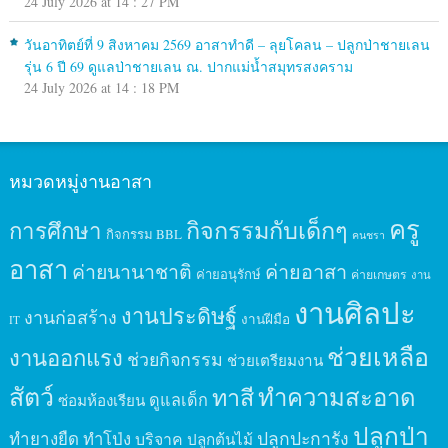
24 July 2026 at 14 : 27 PM
วันอาทิตย์ที่ 9 สิงหาคม 2569 อาสาทำดี – ลุยโคลน – ปลูกป่าชายเลน
รุ่น 6 ปี 69 ดูแลป่าชายเลน ณ. ปากแม่น้ำสมุทรสงคราม
24 July 2026 at 14 : 18 PM
หมวดหมู่งานอาสา
ครู
กิจกรรมกับเด็กๆ
การศึกษา
กิจกรรม BBL
คนชรา
อาสา
ค่ายนานาชาติ
ค่ายอาสา
ค่ายอนุรักษ์
ค่ายเกษตร
งาน
งานศิลปะ
งานประดิษฐ์
งานก่อสร้าง
งานฝีมือ
IT
ช่วยเหลือ
งานออกแรง
ช่วยกิจกรรม
ช่วยเตรียมงาน
สัตว์
ทาสี
ทำความสะอาด
ดูแลเด็ก
ซ่อมห้องเรียน
ปลูกป่า
ปลูกปะการัง
ทำยางยืด
ทำโป่ง
บริจาค
ปลูกต้นไม้