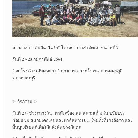
ค่ายอาสา “เติมฝัน ปันรัก” โครงการ​อาสาพัฒนา​ชนบท​ปี.7
วันที่ 27-28 กุมภาพันธ์​ 2564
? ณ โรงเรียน​เพียง​หลวง​ 3​ สาขาพระธาตุ​โบ​อ่อง​ อ.ทองผาภูมิ​
จ.กาญจนบุรี​
✨ กิจกรรม​ ✨
วันที่ 27 (ช่วงกลางวัน)​ ทาสีเครื่องเล่น สนามเด็กเล่น​ ปรับปรุง​
ซ่อมแซม​ สนามเด็กเล่น​และทาสีสนาม bbl ใหม่ทั้งที่ยางล้อรถ และ
พื้นปูนซีเมนต์​เพื่อให้แห้งทันช่วงมีแดด