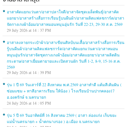
อาสาคัดแยกแว่นตา/อาสาปลาใจดี/อาสาจัดชุดเมล็ดพันธุ์/อาสาคัด
แยกยา/อาสาสร้างสื่อการเรียนรู้บนผืนผ้า/อาสาผลิตแฟลชการ์ด/อาสา
จัดกางเกงผ้าอ้อม/อาสาหมอนหนุนอุ่นรัก วันที่ 22-23, 29-30 ส.ค. 2569
29 July 2026 at 14 : 37 PM
อาสาลงลายกระเป๋าผ้า/อาสาเขียนศิลป์บนเสื้อ/อาสาสร้างสื่อการเรียน
รู้บนผืนผ้า/อาสาผลิตแฟลชการ์ด/อาสาคัดแยกแว่นตา/อาสาหมอน
หนุนอุ่นรัก/อาสาจัดชุดกางเกงผ้าอ้อม/อาสาคัดแยกยา/อาสาผลิตดิน
กระดาษ/อาสาเยี่ยมตายายและเปิดสวนผัก วันที่ 1-2, 8-9, 15-16 ส.ค.
2569
29 July 2026 at 14 : 39 PM
รุ่น 1 ปี 69 วันเสาร์ที่ 22 สิงหาคม พ.ศ.2569 อาสาทำดี แต้มสีเติมฝัน (
ซ่อมแซม + ทาสีอาคารเรียน ให้น้อง ) โรงเรียนบ้านปากคลอง17
อ.องครักษ์ จ.นครนายก
24 July 2026 at 14 : 05 PM
รุ่น 5 ปี 69 วันอาทิตย์ที่ 16 สิงหาคม 2569 ( อาสา ล่องแก่ง เก็บขยะ
แม่น้ำนครนายก + น้ำตกนางรอง ) อ.เมือง จ.นครนายก