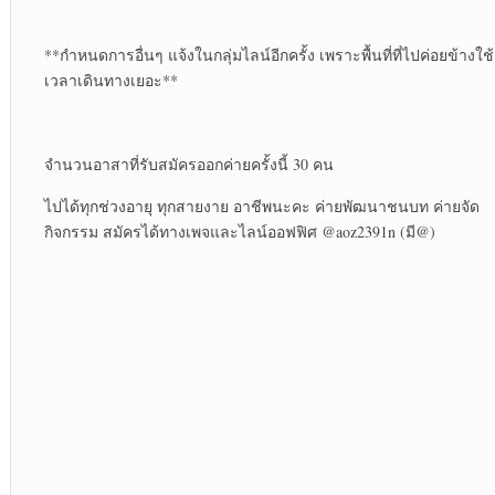
**กำหนดการอื่นๆ แจ้งในกลุ่มไลน์อีกครั้ง เพราะพื้นที่ที่ไปค่อยข้างใช้
เวลาเดินทางเยอะ**
จำนวนอาสาที่รับสมัครออกค่าย​ครั้งนี้​ 30 คน
ไปได้ทุกช่วงอายุ ทุกสายงาย อาชีพนะคะ ค่ายพัฒ​นาชนบท ค่ายจัด
กิจกรรม สมัครได้ทางเพจ​และ​ไลน์​ออฟฟิศ​ @aoz2391n​ (มี​@)​