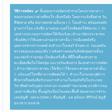
วิธีการสมัคร:
✔️ ขั้นตอนการสมัครเข้าร่วมโครงการอาสา 1.
สอบถามก่อนว่าค่ายที่สนใจ เต็มหรือยัง โดยการแจ้งชื่อค่าย วัน
ที่จัดค่าย หรือ ส่งภาพปกค่ายนั้นๆมา 2. โอนชำระ พร้อมส่งหลัก
ฐานการโอน แจ้ง​ชื่อ​ นามสกุล​ เบอร์โทร​ติดต่อ​ให้ชัดเจน 3. ส่ง
เอกสารประกอบการสมัครให้เรียบร้อย (สำเนาบัตรประชาชน​
เซ็นต์​ทับว่าใช้เฉพาะค่ายอาสาเท่านั้น / กรณีแพทย์​หรือ
บุคลากร​ทาง​การแพทย์​ ส่งสำเนาใบ​เซอร์​ ด้วยค่ะ)​ 4. รอแอดมิน
ตรวจสอบและตอบกลับ 5.หลังตรวจสอบรับลิงค์กลุ่มค่ายนั้นๆ
และกดเข้าร่วมกลุ่ม เป็นอันเสร็จสิ้น ทีนี้ก็เหลือแค่รอราย
ละเอียดเพิ่มในโน้ตกลุ่ม และรอวันเดินทาง 📝เอกสารการสมัคร
1.สำเนาบัตรประชาชน​ (ให้เซ็นว่าใช้เฉพาะค่ายอาสาเท่านั้น)​
2. แจ้งเบอร์โทร​ที่สามารถ​ติดต่อได้ 3. สำเนาใบ​รบรองวุฒิการ
ศึกษา​/หรือหนังสือรับรอง​การทำงาน/ใบเซอร์​หรือใบประกอบ
วิชาชีพ​สำหรับบุคลากร​ทาง​การแพทย์​ **หมายเหตุ อาจมีการขอ
เอกสารเพิ่มเติม ขึ้นอยู่กับเงื่อนไขแต่ละพื้นที่ ช่องทาง​การ​ชำระ
เลขบัญชี : 684-6-02066-2 ชื่อบัญชี : นส.สุนันทา คีรีรักษ์ บัญชี
ธนาคาร ธนชาต