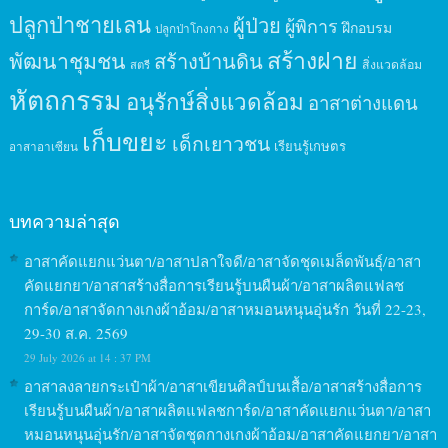
ปลูกป่าชายเลน
ผู้ป่วย
ผู้พิการ
ฝึกอบรม
ปลูกป่าโกงกาง
สร้างฝาย
พัฒนาชุมชน
สร้างบ้านดิน
สิ่งแวดล้อม
สตรี
หัตถกรรม
อนุรักษ์สิ่งแวดล้อม
อาสาต่างแดน
เก็บขยะ
เด็กเยาวชน
เรียนรู้เกษตร
อาสาอาเซียน
บทความล่าสุด
อาสาคัดแยกแว่นตา/อาสาปลาใจดี/อาสาจัดชุดเมล็ดพันธุ์/อาสา
คัดแยกยา/อาสาสร้างสื่อการเรียนรู้บนผืนผ้า/อาสาผลิตแฟลช
การ์ด/อาสาจัดกางเกงผ้าอ้อม/อาสาหมอนหนุนอุ่นรัก วันที่ 22-23,
29-30 ส.ค. 2569
29 July 2026 at 14 : 37 PM
อาสาลงลายกระเป๋าผ้า/อาสาเขียนศิลป์บนเสื้อ/อาสาสร้างสื่อการ
เรียนรู้บนผืนผ้า/อาสาผลิตแฟลชการ์ด/อาสาคัดแยกแว่นตา/อาสา
หมอนหนุนอุ่นรัก/อาสาจัดชุดกางเกงผ้าอ้อม/อาสาคัดแยกยา/อาสา