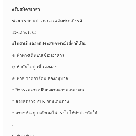
#รับสมัครอาสา
ช่วย รร.บ้านปางหก อ.เฉลิมพระเกียรติ
12-13 พ.ย. 65
#ไม่จำเป็นต้องมีประสบการณ์ เดี๋ยวก็เป็น
❄️ ทำทางเดินปูนเชื่อมอาคาร
❄️ ทำบันไดปูนขึ้นลงดอย
❄️ ทาสี วาดการ์ตูน ห้องอนุบาล
* กิจกรรมอาจเปลี่ยนตามความเหมาะสม
* ส่งผลตรวจ ATK ก่อนเดินทาง
* อาสาต้องดูแลตัวเองได้ เราไม่ได้ทำประกันให้
.
❄️ ❄️ ❄️ ❄️ ❄️