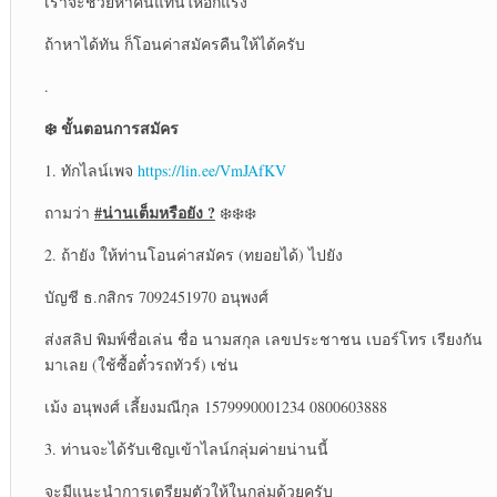
เราจะช่วยหาคนแทนให้อีกแรง
ถ้าหาได้ทัน ก็โอนค่าสมัครคืนให้ได้ครับ
.
❄️ ขั้นตอนการสมัคร
1. ทักไลน์เพจ
https://lin.ee/VmJAfKV
#น่านเต็มหรือยัง ?
ถามว่า
❄️❄️❄️
2. ถ้ายัง ให้ท่านโอนค่าสมัคร (ทยอยได้) ไปยัง
บัญชี ธ.กสิกร 7092451970 อนุพงศ์
ส่งสลิป พิมพ์ชื่อเล่น ชื่อ นามสกุล เลขประชาชน เบอร์โทร เรียงกัน
มาเลย (ใช้ซื้อตั๋วรถทัวร์) เช่น
เม้ง อนุพงศ์ เลี้ยงมณีกุล 1579990001234 0800603888
3. ท่านจะได้รับเชิญเข้าไลน์กลุ่มค่ายน่านนี้
จะมีแนะนำการเตรียมตัวให้ในกลุ่มด้วยครับ