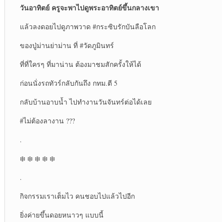
วันอาทิตย์ ครูจะพาไปดูพระอาทิตย์ขึ้นกลางเขา
แล้วลงดอยไปดูภาพวาด #กระซิบรักบันลือโลก
ของปู่ม่านย่าม่าน ที่ #วัดภูมินทร์
ที่ที่ใครๆ ที่มาน่าน ต้องมาชมสักครั้งให้ได้
ก่อนนั่งรถทัวร์กลับกันถึง กทม.ตี 5
กลับบ้านอาบน้ำ ไปทำงานวันจันทร์ต่อได้เลย
#ไม่ต้องลางาน ???
.
❄️ ❄️ ❄️ ❄️ ❄️
.
กิจกรรมเราเต็มไว คนชอบไปแล้วไปอีก
ยิ่งค่ายขึ้นดอยหนาวๆ แบบนี้