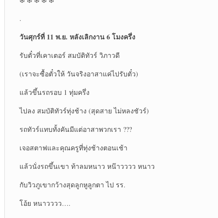
.
วันศุกร์ที่ 11 พ.ย. หลังเลิกงาน 6 โมงครึ่ง
รับตั๋วที่เคาเตอร์ สมบัติทัวร์ วิภาวดี
(เราจะซื้อตั๋วให้ วันจริงอาสาแค่ไปรับตั๋ว)
แล้วขึ้นรถรอบ 1 ทุ่มครึ่ง
ไปลง สมบัติทัวร์ทุ่งช้าง (สุดสาย ไม่หลงชัวร์)
รถทัวร์แทบทั้งคันมีแต่อาสาพวกเรา ???
เจอสตาฟและคุณครูที่ทุ่งช้างตอนเช้า
แล้วนั่งรถขึ้นเขา ท้าลมหนาว หน๊าวววว หนาว
กับวิวภูเขากว้างสุดลูกหูลูกตา ไป รร.
โอ้ย หนาวววว….