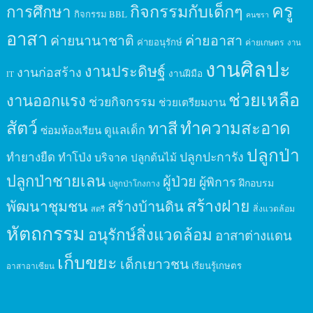
ครู
กิจกรรมกับเด็กๆ
การศึกษา
กิจกรรม BBL
คนชรา
อาสา
ค่ายนานาชาติ
ค่ายอาสา
ค่ายอนุรักษ์
ค่ายเกษตร
งาน
งานศิลปะ
งานประดิษฐ์
งานก่อสร้าง
งานฝีมือ
IT
ช่วยเหลือ
งานออกแรง
ช่วยกิจกรรม
ช่วยเตรียมงาน
สัตว์
ทาสี
ทำความสะอาด
ดูแลเด็ก
ซ่อมห้องเรียน
ปลูกป่า
ปลูกปะการัง
ทำยางยืด
ทำโป่ง
บริจาค
ปลูกต้นไม้
ปลูกป่าชายเลน
ผู้ป่วย
ผู้พิการ
ฝึกอบรม
ปลูกป่าโกงกาง
สร้างฝาย
พัฒนาชุมชน
สร้างบ้านดิน
สิ่งแวดล้อม
สตรี
หัตถกรรม
อนุรักษ์สิ่งแวดล้อม
อาสาต่างแดน
เก็บขยะ
เด็กเยาวชน
เรียนรู้เกษตร
อาสาอาเซียน