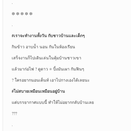
.
❄️ ❄️ ❄️ ❄️ ❄️
.
#เราจะทำงานทั้งวัน กับชาวบ้านและเด็กๆ
กินข้าว อาบน้ำ นอน กันในห้องเรียน
เสร็จงานก็ไปเดินเล่นในคุ้มบ้านชาวเขา
แล้วมาก่อไฟ ? ดูดาว ⭐ ปิ้งมันเผา กันฟินๆ
?️ ใครอยากนอนเต็นท์ เอาไปกางเองได้เลยนะ
#ไม่สบายเหมือนเหมือนอยู่บ้าน
แต่บรรยากาศแบบนี้ ทำให้ไม่อยากกลับบ้านเลย
???
.