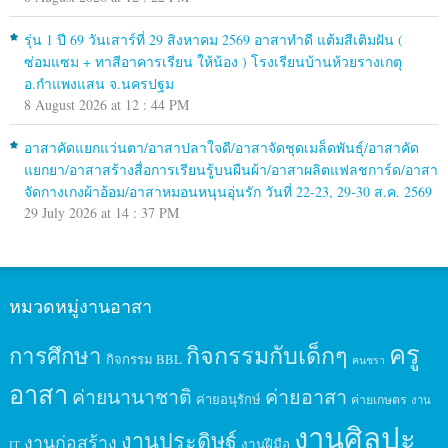
รุ่น 1 ปี 69 วันเสาร์ที่ 29 สิงหาคม 2569 อาสาทำดี แต้มสีเติมฝัน (
ซ่อมแซม + ทาสีอาคารเรียน ให้น้อง ) โรงเรียนบ้านห้วยรางเกตุ
อ.กำแพงแสน จ.นครปฐม
8 August 2026 at 12 : 44 PM
อาสาคัดแยกแว่นตา/อาสาปลาใจดี/อาสาจัดชุดเมล็ดพันธุ์/อาสาคัด
แยกยา/อาสาสร้างสื่อการเรียนรู้บนผืนผ้า/อาสาผลิตแฟลชการ์ด/อาสา
จัดกางเกงผ้าอ้อม/อาสาหมอนหนุนอุ่นรัก วันที่ 22-23, 29-30 ส.ค. 2569
29 July 2026 at 14 : 37 PM
หมวดหมู่งานอาสา
ครู
กิจกรรมกับเด็กๆ
การศึกษา
กิจกรรม BBL
คนชรา
อาสา
ค่ายนานาชาติ
ค่ายอาสา
ค่ายอนุรักษ์
ค่ายเกษตร
งาน
งานศิลปะ
งานประดิษฐ์
งานก่อสร้าง
งานฝีมือ
IT