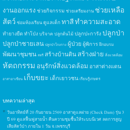
ช่วยเหลือ
งานออกแรง
ช่วยกิจกรรม
ช่วยเตรียมงาน
สัตว์
ทาสี
ทำความสะอาด
ดูแลเด็ก
ซ่อมห้องเรียน
ปลูกป่า
ปลูกปะการัง
ทำยางยืด
ทำโป่ง
บริจาค
ปลูกต้นไม้
ปลูกป่าชายเลน
ผู้ป่วย
ผู้พิการ
ฝึกอบรม
ปลูกป่าโกงกาง
สร้างฝาย
พัฒนาชุมชน
สร้างบ้านดิน
สิ่งแวดล้อม
สตรี
หัตถกรรม
อนุรักษ์สิ่งแวดล้อม
อาสาต่างแดน
เก็บขยะ
เด็กเยาวชน
เรียนรู้เกษตร
อาสาอาเซียน
บทความล่าสุด
วันอาทิตย์ที่ 20 กันยายน 2569 อาสาดูแลฝาย (Check Dam) รุ่น 3
ปี 69 ดูแลฟื้นฟูสายน้ำ คืนความชุมชื้นให้ระบบนิเวศ ลดการสูญ
เสียสัตว์ป่า ภายใน 1 วัน จ.เพชรบุรี