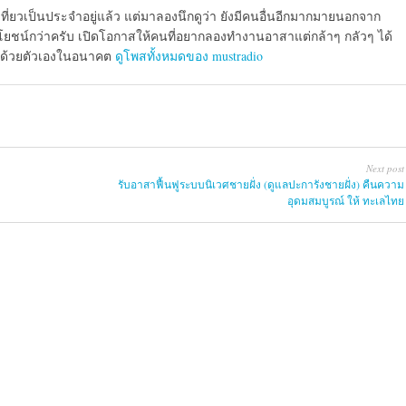
เที่ยวเป็นประจำอยู่แล้ว แต่มาลองนึกดูว่า ยังมีคนอื่นอีกมากมายนอกจาก
ประโยชน์กว่าครับ เปิดโอกาสให้คนที่อยากลองทำงานอาสาแต่กล้าๆ กลัวๆ ได้
ด้ด้วยตัวเองในอนาคต
ดูโพสทั้งหมดของ mustradio
Next post
รับอาสาฟื้นฟูระบบนิเวศชายฝั่ง (ดูแลปะการังชายฝั่ง) คืนความ
อุดมสมบูรณ์ ให้ ทะเลไทย