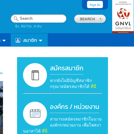
Sign In
ชื่อ, คีย์เวิร์ด, คำค้น
า
สมาชิก
สมัครสมาชิก
ts
หากยังไม่มีบัญชีสมาชิก
กรุณาสมัครสมาชิกได้
ที่นี่
องค์กร / หน่วยงาน
สามารถสมัครสมาชิกในนาม
องค์กร/หน่วยงาน เพื่อโพสงา
นอาสาได้
ที่นี่