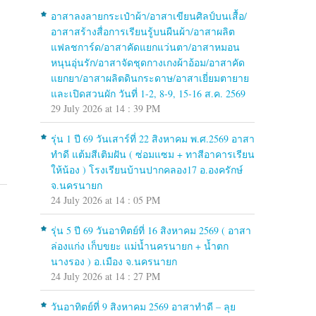
อาสาลงลายกระเป๋าผ้า/อาสาเขียนศิลป์บนเสื้อ/
อาสาสร้างสื่อการเรียนรู้บนผืนผ้า/อาสาผลิต
แฟลชการ์ด/อาสาคัดแยกแว่นตา/อาสาหมอน
หนุนอุ่นรัก/อาสาจัดชุดกางเกงผ้าอ้อม/อาสาคัด
แยกยา/อาสาผลิตดินกระดาษ/อาสาเยี่ยมตายาย
และเปิดสวนผัก วันที่ 1-2, 8-9, 15-16 ส.ค. 2569
29 July 2026 at 14 : 39 PM
รุ่น 1 ปี 69 วันเสาร์ที่ 22 สิงหาคม พ.ศ.2569 อาสา
ทำดี แต้มสีเติมฝัน ( ซ่อมแซม + ทาสีอาคารเรียน
ให้น้อง ) โรงเรียนบ้านปากคลอง17 อ.องครักษ์
จ.นครนายก
24 July 2026 at 14 : 05 PM
รุ่น 5 ปี 69 วันอาทิตย์ที่ 16 สิงหาคม 2569 ( อาสา
ล่องแก่ง เก็บขยะ แม่น้ำนครนายก + น้ำตก
นางรอง ) อ.เมือง จ.นครนายก
24 July 2026 at 14 : 27 PM
วันอาทิตย์ที่ 9 สิงหาคม 2569 อาสาทำดี – ลุย