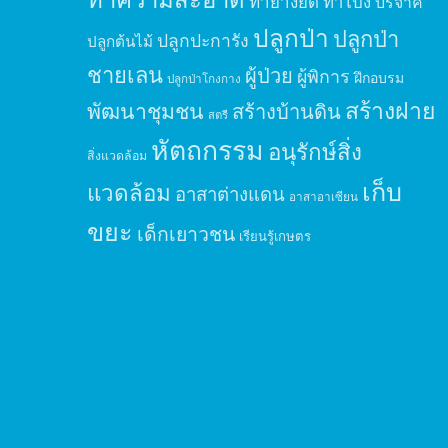
ทำยางยืด
ทำโป่ง
บริจาค
ปลูกป่า
ปลูกป่า
ปลูกปะการัง
ปลูกต้นไม้
ชายเลน
ผู้ป่วย
ผู้พิการ
ฝึกอบรม
ปลูกป่าโกงกาง
สร้างฝาย
พัฒนาชุมชน
สร้างบ้านดิน
สตรี
หัตถกรรม
อนุรักษ์สิ่ง
สิ่งแวดล้อม
เก็บ
แวดล้อม
อาสาต่างแดน
อาสาอาเซียน
ขยะ
เด็กเยาวชน
เรียนรู้เกษตร