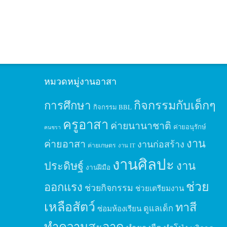
หมวดหมู่งานอาสา
กิจกรรมกับเด็กๆ
การศึกษา
กิจกรรม BBL
ครูอาสา
ค่ายนานาชาติ
ค่ายอนุรักษ์
คนชรา
งาน
ค่ายอาสา
งานก่อสร้าง
ค่ายเกษตร
งาน IT
งานศิลปะ
ประดิษฐ์
งาน
งานฝีมือ
ช่วย
ออกแรง
ช่วยกิจกรรม
ช่วยเตรียมงาน
เหลือสัตว์
ทาสี
ดูแลเด็ก
ซ่อมห้องเรียน
ทำความสะอาด