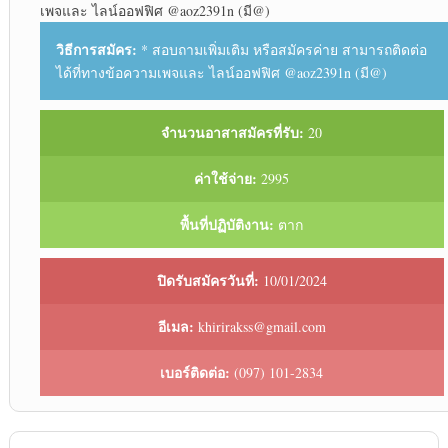
เพจ​และ​ ไลน์​ออฟฟิศ​ @aoz2391n (มี@)​
วิธีการสมัคร:
* สอบถาม​เพิ่มเติม​ หรือสมัครค่าย สามารถ​ติดต่อ​
ได้ที่​ทางข้อความ​เพจ​และ​ ไลน์​ออฟฟิศ​ @aoz2391n (มี@)​
จำนวนอาสาสมัครที่รับ:
20
ค่าใช้จ่าย:
2995
พื้นที่ปฏิบัติงาน:
ตาก
ปิดรับสมัครวันที่:
10/01/2024
อีเมล:
khirirakss@gmail.com
เบอร์ติดต่อ:
(097) 101-2834