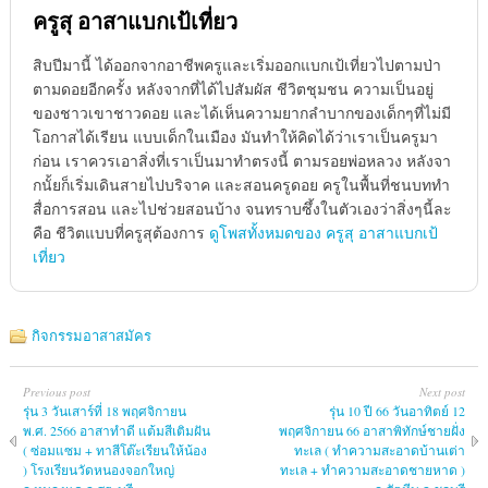
ครูสุ อาสาแบกเป้เที่ยว
สิบปีมานี้ ได้ออกจากอาชีพครูและเริ่มออกแบกเป้เที่ยวไปตามป่า
ตามดอยอีกครั้ง หลังจากที่ได้ไปสัมผัส ชีวิตชุมชน ความเป็นอยู่
ของชาวเขาชาวดอย และได้เห็นความยากลำบากของเด็กๆที่ไม่มี
โอกาสได้เรียน แบบเด็กในเมือง มันทำให้คิดได้ว่าเราเป็นครูมา
ก่อน เราควรเอาสิ่งที่เราเป็นมาทำตรงนี้ ตามรอยพ่อหลวง หลังจา
กนั้ยก็เริ่มเดินสายไปบริจาค และสอนครูดอย ครูในพื้นที่ชนบททำ
สื่อการสอน และไปช่วยสอนบ้าง จนทราบซึ้งในตัวเองว่าสิ่งๆนี้ละ
คือ ชีวิตแบบที่ครูสุต้องการ
ดูโพสทั้งหมดของ ครูสุ อาสาแบกเป้
เที่ยว
กิจกรรมอาสาสมัคร
Previous post
Next post
รุ่น 3 วันเสาร์ที่ 18 พฤศจิกายน
รุ่น 10 ปี 66 วันอาทิตย์ 12
พ.ศ. 2566 อาสาทำดี แต้มสีเติมฝัน
พฤศจิกายน 66 อาสาพิทักษ์ชายฝั่ง
( ซ่อมแซม + ทาสีโต๊ะเรียนให้น้อง
ทะเล ( ทำความสะอาดบ้านเต่า
) โรงเรียนวัดหนองจอกใหญ่
ทะเล + ทำความสะอาดชายหาด )