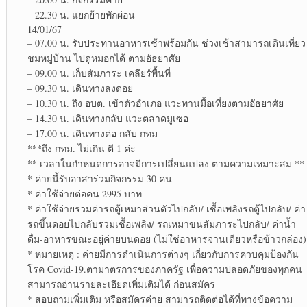
– 22.30 น. แยกย้าย​พักผ่อน
14/01/67
– 07.00 น. รับประทาน​อาหาร​เช้าพร้อมกัน ช่วงเช้าสามารถเดินเที่ยว
ชมหมู่บ้าน​ ไปดูหมอกได้ ตามอัธยาศัย​
– 09.00 น. เก็บสัมภาระ​ เคลียร์​พื้นที่​
– 09.30 น. เดินทางลงดอย
– 10.30 น. ถึง อบต. เข้าตัวอำเภอ แวะทานมื้อเที่ยงตามอัธยาศัย
– 14.30 น. เดินทางกลับ แวะตลาดมูเซอ
– 17.00 น. เดินทาง​ต่อ กลับ กทม
***ถึง กทม. ไม่เกิน ตี 1 ค่ะ
** เวลาในกำหนดการอาจมีการเปลี่ยนแปลง ตามความเหมาะสม **
* ค่ายนี้รับอาสาร่วม​กิจกรรม​ 30 คน
* ค่าใช้จ่ายต่อคน 2995 บาท
* ค่าใช้จ่าย​รวมค่ารถตู้​เหมาส่วนตัวไปกลับ/ เชื้อเพลิงรถตู้ไปกลับ/ ค่า
รถขึ้นดอยไปกลับรวมเชื้อเพลิง​/ รถเหมาขนสัมภาระ​ไปกลับ/ ค่าน้ำ
ดื่ม-อาหารขณะ​อยู่​ค่าย​บนดอย (ไม่ใช่อาหาร​จาน​เดียว​หรือ​ข้าว​กล่อง)​
* หมายเหตุ​ : ค่ายมีการดำเนินการต่างๆ เกี่ยวกับ​การควบคุมป้องกัน​
โรค Covid-19.ตามาตรการ​ของภาครัฐ เพื่อความปลอดภัยของทุกคน
สามารถอ่านรายละเอียด​เพิ่มเติม​ได้ ก่อนสมัคร​
* สอบถาม​เพิ่มเติม​ หรือสมัครค่าย สามารถ​ติดต่อ​ได้ที่​ทางข้อความ​