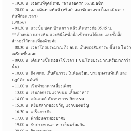
– 19.30 น. เจอกันที่จุดนัดพบ​ “ลานจอดรถ​ bts.หมอ​ชิ​ต”
– 20.00 น. ออกเดินทางทันที (หรือถ้าสมาชิก​มาครบ ก็ออกเดินทาง
ทันทีก่อนเวลา)
13/01/67
– 04.30 น. แวะปั้ม ปตท.บ้านตาก แล้วเดินทางต่อ 05.45 น.
** ล้างหน้า​ แปรงฟัน​ แวะที่นี่ให้ซื้อมื้อเช้าทานได้เลย และซื้อมื้อ
สำรองไว้ทานเที่ยงด้วยค่ะ
– 08.30 น. เวลาโดยประมาณ​ ถึง อบต. เก็บของสัมภาระ​ ขึ้นรถ โฟ​วิว​
เตรียมขึ้นดอย
– 09.00 น. เดินทางขึ้นดอย (ใช้เวลา 1 ชม.โดยประมาณ​หรือมากกว่า
นั้น)
– 10.00 น. ถึง ศพด. เก็บสัมภาระ​ในห้องเรียน ประชุมงานทันที และ
ปฏบัติ​งานทันที
– 11.00 น. เริ่มทำอาหารเลี้ยงเด็กๆ
– 13.00 น. เริ่มกิจกรรมแจกขนม เลี้ยงอาหาร
– 14.00 น. เล่นเกมส์ สันทนาการ​ กิจกรรม​
– 15.30 น. หยิบสลาก​ของขวัญ​ แจกของขวัญ
– 16.30 น. เสร็จ​ภารกิจ​
– 17.00 น. พักผ่อน​ตามอัธยาศัย
– 19.00 น. รับประทาน​อาหาร​เย็น​พร้อมกัน
– 20.00 น. กิจกรรม​ค่าย