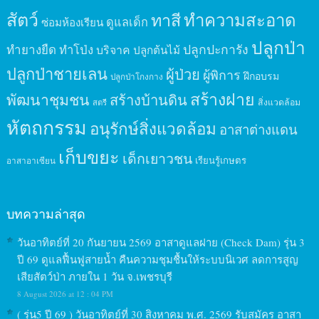
สัตว์
ทาสี
ทำความสะอาด
ดูแลเด็ก
ซ่อมห้องเรียน
ปลูกป่า
ปลูกปะการัง
ทำยางยืด
ทำโป่ง
บริจาค
ปลูกต้นไม้
ปลูกป่าชายเลน
ผู้ป่วย
ผู้พิการ
ฝึกอบรม
ปลูกป่าโกงกาง
สร้างฝาย
พัฒนาชุมชน
สร้างบ้านดิน
สิ่งแวดล้อม
สตรี
หัตถกรรม
อนุรักษ์สิ่งแวดล้อม
อาสาต่างแดน
เก็บขยะ
เด็กเยาวชน
เรียนรู้เกษตร
อาสาอาเซียน
บทความล่าสุด
วันอาทิตย์ที่ 20 กันยายน 2569 อาสาดูแลฝาย (Check Dam) รุ่น 3
ปี 69 ดูแลฟื้นฟูสายน้ำ คืนความชุมชื้นให้ระบบนิเวศ ลดการสูญ
เสียสัตว์ป่า ภายใน 1 วัน จ.เพชรบุรี
8 August 2026 at 12 : 04 PM
( รุ่น5 ปี 69 ) วันอาทิตย์ที่ 30 สิงหาคม พ.ศ. 2569 รับสมัคร อาสา