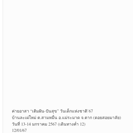
ค่ายอาสา “เติมฝัน-ปันสุข” วันเด็ก​แห่งชาติ​’67
บ้านละเผ่​ใหม่​ ต.สา​มหมื่น​ อ.แม่ระมาด จ.ตาก (ดอยสอยมาลัย)​
วันที่ 13-14 มกราคม​ 2567 (เดินทางค่ำ 12)
12/01/67