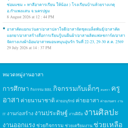
ซ่อมแซม + ทาสีอาคารเรียน ให้น้อง ) โรงเรียนบ้านห้วยรางเกตุ
อ.กำแพงแสน จ.นครปฐม
8 August 2026 at 12 : 44 PM
อาสาคัดแยกแว่นตา/อาสาปลาใจดี/อาสาจัดชุดเมล็ดพันธุ์/อาสาคัด
แยกยา/อาสาสร้างสื่อการเรียนรู้บนผืนผ้า/อาสาผลิตแฟลชการ์ด/อาสา
จัดกางเกงผ้าอ้อม/อาสาหมอนหนุนอุ่นรัก วันที่ 22-23, 29-30 ส.ค. 2569
29 July 2026 at 14 : 37 PM
หมวดหมู่งานอาสา
ครู
กิจกรรมกับเด็กๆ
การศึกษา
กิจกรรม BBL
คนชรา
อาสา
ค่ายนานาชาติ
ค่ายอาสา
ค่ายอนุรักษ์
ค่ายเกษตร
งาน
งานศิลปะ
งานประดิษฐ์
งานก่อสร้าง
งานฝีมือ
IT
ช่วยเหลือ
งานออกแรง
ช่วยกิจกรรม
ช่วยเตรียมงาน