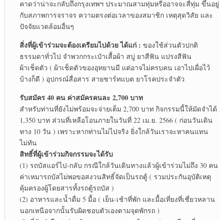
คาดว่าน่าจะกลับถึงกรุงเทพฯ ประมาณสามทุ่มหรืออาจจะสี่ทุ่ม ขึ้นอยู่
กับสภาพการจราจร ความตรงต่อเวลาของสมาชิก เหตุสุดวิสัย และ
ปัจจัยแวดล้อมอื่นๆ
สิ่งที่ผู้เข้าร่วมจะต้องเตรียมไปด้วย ได้แก่ :
ของใช้ส่วนตัวปกติ
ธรรมดาทั่วไป จำพวกกระเป๋าเสื้อผ้า สบู่ ยาสีฟัน แปรงสีฟัน
ผ้าเช็ดตัว ( ผ้าเช็ดตัวของอุทยานมี แต่อาจไม่ครบคน เอาไปเผื่อไว้
บ้างก็ดี ) อุปกรณ์สื่อสาร สายชาร์ทแบต ยาโรคประจำตัว
รับสมัคร 40 คน ค่าสมัครคนละ 2,700 บาท
สำหรับท่านที่ยังไม่พร้อมจะจ่ายเต็ม 2,700 บาท กิจกรรมนี้ให้มัดจำได้
1,350 บาท ส่วนที่เหลือโอนภายในวันที่ 22 เม.ย. 2566 ( ก่อนวันเดิน
ทาง 10 วัน ) เพราะหากท่านไม่ไปจริง ยิ่งใกล้วันเราจะหาคนแทน
ไม่ทัน
สิทธิ์ที่ผู้เข้าร่วมกิจกรรมจะได้รับ
(1) รถบัสแอร์ไป-กลับ กรณีใกล้วันเดินทางแล้วผู้เข้าร่วมไม่ถึง 30 คน
ค่าเหมารถบัสไม่พอขอสงวนสิทธิ์จัดเป็นรถตู้ ( รวมประกันอุบัติเหตุ
คุ้มครองผู้โดยสารทั้งรถตู้รถบัส )
(2) อาหารและน้ำดื่ม 5 มื้อ ( เย็น-เช้าที่พัก และมื้อเที่ยงที่เชี่ยวหลาน
นอกเหนือจากนั้นรับผิดชอบตัวเองตามจุดพักรถ )