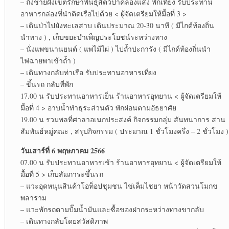
– ถึงชายฝั่งเขตรักษาพันธุ์สัตว์ป่าคลองแสง พักเที่ยง รับประทาน
อาหารกล่องที่นำติดเรือไปด้วย < ผู้จัดเตรียมให้มื้อที่ 3 >
– เดินป่าไปยังทะเลสาบ เดินประมาณ 20-30 นาที ( มีไกด์ท้องถิ่น
นำทาง ) , เก็บขยะบำเพ็ญประโยชน์ระหว่างทาง
– นั่งแพขนานยนต์ ( แพไม้ไผ่ ) ไปถ้ำปะการัง ( มีไกด์ท้องถิ่นนำ
ไฟฉายพาเข้าถ้ำ )
– เดินทางกลับท่าเรือ รับประทานอาหารเที่ยง
– ขึ้นรถ กลับที่พัก
17.00 น รับประทานอาหารเย็น ร้านอาหารอุทยาน < ผู้จัดเตรียมให้
มื้อที่ 4 > อาบน้ำทำธุระส่วนตัว พักผ่อนตามอัธยาศัย
19.00 น รวมพลที่ศาลาอเนกประสงค์ กิจกรรมกลุ่ม สันทนาการ สาน
สัมพันธ์หมู่คณะ , สรุปกิจกรรม ( ประมาณ 1 ชั่วโมงครึ่ง – 2 ชั่วโมง )
วันเสาร์ที่ 6 พฤษภาคม 2566
07.00 น รับประทานอาหารเช้า ร้านอาหารอุทยาน < ผู้จัดเตรียมให้
มื้อที่ 5 > เก็บสัมภาระขึ้นรถ
– แวะอุดหนุนสินค้าโอท็อปชุมชน ไข่เค็มไชยา หน้าวัดสวนโมกข
พลาราม
– แวะพักรถตามปั๊มน้ำมันและซื้อของฝากระหว่างทางขากลับ
– เดินทางกลับโดยสวัสดิภาพ