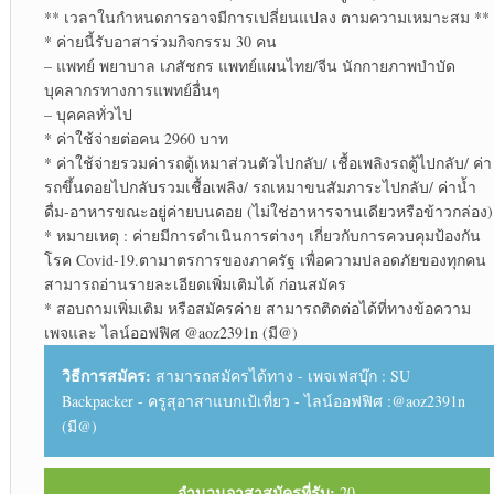
** เวลาในกำหนดการอาจมีการเปลี่ยนแปลง ตามความเหมาะสม **
* ค่ายนี้รับอาสาร่วม​กิจกรรม​ 30 คน
– แพทย์​ พยาบาล​ เภสัชกร​ แพทย์​แผน​ไทย​/จีน นักกายภาพบำบัด​
บุคลากร​ทาง​การแพทย์​อื่นๆ
– บุคคล​ทั่วไป​
* ค่าใช้จ่ายต่อคน 2960 บาท
* ค่าใช้จ่าย​รวมค่ารถตู้​เหมาส่วนตัวไปกลับ/ เชื้อเพลิงรถตู้ไปกลับ/ ค่า
รถขึ้นดอยไปกลับรวมเชื้อเพลิง​/ รถเหมาขนสัมภาระ​ไปกลับ/ ค่าน้ำ
ดื่ม-อาหารขณะ​อยู่​ค่าย​บนดอย (ไม่ใช่อาหาร​จาน​เดียว​หรือ​ข้าว​กล่อง)​
* หมายเหตุ​ : ค่ายมีการดำเนินการต่างๆ เกี่ยวกับ​การควบคุมป้องกัน​
โรค Covid-19.ตามาตรการ​ของภาครัฐ เพื่อความปลอดภัยของทุกคน
สามารถอ่านรายละเอียด​เพิ่มเติม​ได้ ก่อนสมัคร​
* สอบถาม​เพิ่มเติม​ หรือสมัครค่าย สามารถ​ติดต่อ​ได้ที่​ทางข้อความ​
เพจ​และ​ ไลน์​ออฟฟิศ​ @aoz2391n (มี@)​
วิธีการสมัคร:
สามารถสมัครได้ทาง - เพจเฟสบุ๊ก : SU
Backpacker - ครูสุอาสาแบกเป้เที่ยว - ไลน์ออฟฟิศ :@aoz2391n
(มี@)
จำนวนอาสาสมัครที่รับ:
20