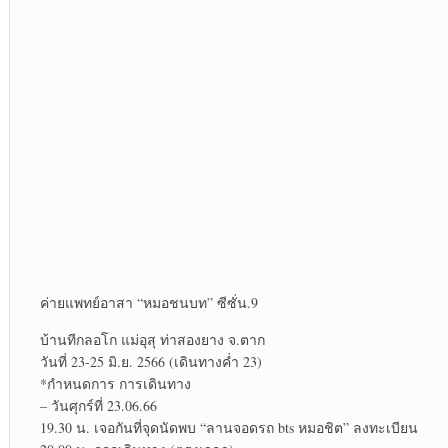
ค่ายแพทย์​อาสา “หมอชนบท” ซีซั่น.9
บ้านทีกลอโก แม่​อุสุ​ ท่าสองยาง จ.ตาก
วันที่ 23-25 มิ.ย. 2566 (เดินทางค่ำ 23)
*กำหนดการ การเดินทาง
– วันศุก​ร์ที่​ 23.06.66
19.30 น. เจอกันที่จุดนัดพบ “ลานจอดรถ bts หมอ​ชิต” ลงทะเบียน