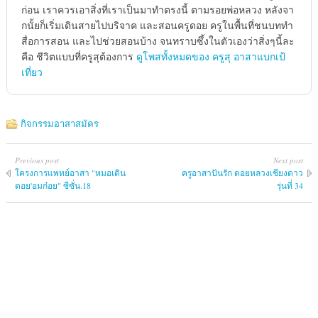
ก่อน เราควรเอาสิ่งที่เราเป็นมาทำตรงนี้ ตามรอยพ่อหลวง หลังจา
กนั้ยก็เริ่มเดินสายไปบริจาค และสอนครูดอย ครูในพื้นที่ชนบททำ
สื่อการสอน และไปช่วยสอนบ้าง จนทราบซึ้งในตัวเองว่าสิ่งๆนี้ละ
คือ ชีวิตแบบที่ครูสุต้องการ
ดูโพสทั้งหมดของ ครูสุ อาสาแบกเป้
เที่ยว
กิจกรรมอาสาสมัคร
Previous post
Next post
โครงการแพทย์​อาสา​ "หมอเดิน​
ครูอาสาปันรัก ดอยหลวงเชียงดาว
ดอย'อมก๋อย​" ซีซั่น.18
รุ่นที่ 34