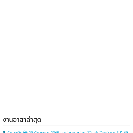
งานอาสาล่าสุด
วันอาทิตย์ที่ 20 กันยายน 2569 อาสาดูแลฝาย (Check Dam) รุ่น 3 ปี 69