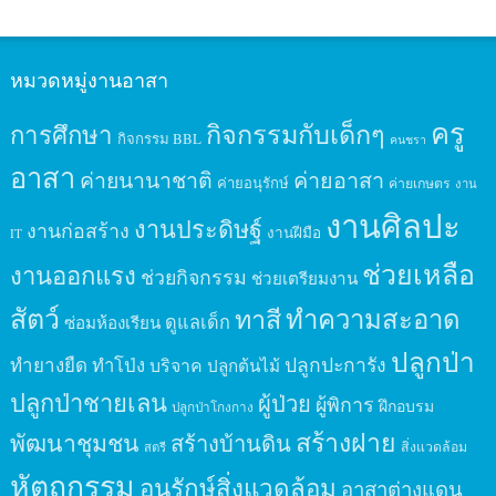
หมวดหมู่งานอาสา
ครู
กิจกรรมกับเด็กๆ
การศึกษา
กิจกรรม BBL
คนชรา
อาสา
ค่ายนานาชาติ
ค่ายอาสา
ค่ายอนุรักษ์
ค่ายเกษตร
งาน
งานศิลปะ
งานประดิษฐ์
งานก่อสร้าง
งานฝีมือ
IT
ช่วยเหลือ
งานออกแรง
ช่วยกิจกรรม
ช่วยเตรียมงาน
สัตว์
ทาสี
ทำความสะอาด
ดูแลเด็ก
ซ่อมห้องเรียน
ปลูกป่า
ปลูกปะการัง
ทำยางยืด
ทำโป่ง
บริจาค
ปลูกต้นไม้
ปลูกป่าชายเลน
ผู้ป่วย
ผู้พิการ
ฝึกอบรม
ปลูกป่าโกงกาง
สร้างฝาย
พัฒนาชุมชน
สร้างบ้านดิน
สิ่งแวดล้อม
สตรี
หัตถกรรม
อนุรักษ์สิ่งแวดล้อม
อาสาต่างแดน