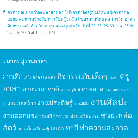
อาสาคัดแยกแว่นตา/อาสาปลาใจดี/อาสาจัดชุดเมล็ดพันธุ์/อาสาคัด
แยกยา/อาสาสร้างสื่อการเรียนรู้บนผืนผ้า/อาสาผลิตแฟลชการ์ด/อาสา
จัดกางเกงผ้าอ้อม/อาสาหมอนหนุนอุ่นรัก วันที่ 22-23, 29-30 ส.ค. 2569
29 July 2026 at 14 : 37 PM
หมวดหมู่งานอาสา
ครู
กิจกรรมกับเด็กๆ
การศึกษา
กิจกรรม BBL
คนชรา
อาสา
ค่ายนานาชาติ
ค่ายอาสา
ค่ายอนุรักษ์
ค่ายเกษตร
งาน
งานศิลปะ
งานประดิษฐ์
งานก่อสร้าง
งานฝีมือ
IT
ช่วยเหลือ
งานออกแรง
ช่วยกิจกรรม
ช่วยเตรียมงาน
สัตว์
ทาสี
ทำความสะอาด
ดูแลเด็ก
ซ่อมห้องเรียน