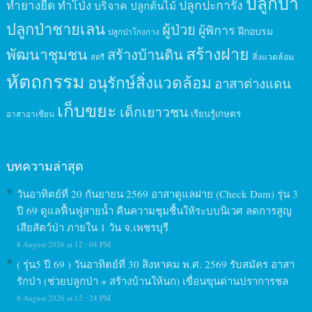
ปลูกป่า
ปลูกปะการัง
ทำยางยืด
ทำโป่ง
บริจาค
ปลูกต้นไม้
ปลูกป่าชายเลน
ผู้ป่วย
ผู้พิการ
ฝึกอบรม
ปลูกป่าโกงกาง
สร้างฝาย
พัฒนาชุมชน
สร้างบ้านดิน
สิ่งแวดล้อม
สตรี
หัตถกรรม
อนุรักษ์สิ่งแวดล้อม
อาสาต่างแดน
เก็บขยะ
เด็กเยาวชน
เรียนรู้เกษตร
อาสาอาเซียน
บทความล่าสุด
วันอาทิตย์ที่ 20 กันยายน 2569 อาสาดูแลฝาย (Check Dam) รุ่น 3
ปี 69 ดูแลฟื้นฟูสายน้ำ คืนความชุมชื้นให้ระบบนิเวศ ลดการสูญ
เสียสัตว์ป่า ภายใน 1 วัน จ.เพชรบุรี
8 August 2026 at 12 : 04 PM
( รุ่น5 ปี 69 ) วันอาทิตย์ที่ 30 สิงหาคม พ.ศ. 2569 รับสมัคร อาสา
รักป่า (ช่วยปลูกป่า + สร้างบ้านให้นก) เขื่อนขุนด่านปราการชล
8 August 2026 at 12 : 24 PM