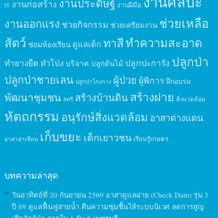
งานศิลปะ
งานประดิษฐ์
งานก่อสร้าง
งานฝีมือ
IT
ช่วยเหลือ
งานออกแรง
ช่วยกิจกรรม
ช่วยเตรียมงาน
สัตว์
ทาสี
ทำความสะอาด
ดูแลเด็ก
ซ่อมห้องเรียน
ปลูกป่า
ปลูกปะการัง
ทำยางยืด
ทำโป่ง
บริจาค
ปลูกต้นไม้
ปลูกป่าชายเลน
ผู้ป่วย
ผู้พิการ
ฝึกอบรม
ปลูกป่าโกงกาง
สร้างฝาย
พัฒนาชุมชน
สร้างบ้านดิน
สิ่งแวดล้อม
สตรี
หัตถกรรม
อนุรักษ์สิ่งแวดล้อม
อาสาต่างแดน
เก็บขยะ
เด็กเยาวชน
เรียนรู้เกษตร
อาสาอาเซียน
บทความล่าสุด
วันอาทิตย์ที่ 20 กันยายน 2569 อาสาดูแลฝาย (Check Dam) รุ่น 3
ปี 69 ดูแลฟื้นฟูสายน้ำ คืนความชุมชื้นให้ระบบนิเวศ ลดการสูญ