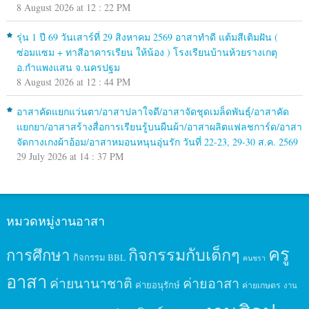
8 August 2026 at 12 : 22 PM
รุ่น 1 ปี 69 วันเสาร์ที่ 29 สิงหาคม 2569 อาสาทำดี แต้มสีเติมฝัน (
ซ่อมแซม + ทาสีอาคารเรียน ให้น้อง ) โรงเรียนบ้านห้วยรางเกตุ
อ.กำแพงแสน จ.นครปฐม
8 August 2026 at 12 : 44 PM
อาสาคัดแยกแว่นตา/อาสาปลาใจดี/อาสาจัดชุดเมล็ดพันธุ์/อาสาคัด
แยกยา/อาสาสร้างสื่อการเรียนรู้บนผืนผ้า/อาสาผลิตแฟลชการ์ด/อาสา
จัดกางเกงผ้าอ้อม/อาสาหมอนหนุนอุ่นรัก วันที่ 22-23, 29-30 ส.ค. 2569
29 July 2026 at 14 : 37 PM
หมวดหมู่งานอาสา
ครู
กิจกรรมกับเด็กๆ
การศึกษา
กิจกรรม BBL
คนชรา
อาสา
ค่ายนานาชาติ
ค่ายอาสา
ค่ายอนุรักษ์
ค่ายเกษตร
งาน