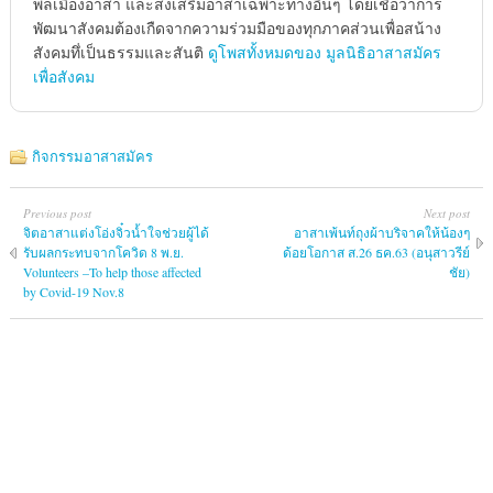
พลเมืองอาสา และส่งเสริมอาสาเฉพาะทางอื่นๆ โดยเชื่อว่าการ
พัฒนาสังคมต้องเกืดจากความร่วมมือของทุกภาคส่วนเพื่อสน้าง
สังคมทึ่เป็นธรรมและสันติ
ดูโพสทั้งหมดของ มูลนิธิอาสาสมัคร
เพื่อสังคม
กิจกรรมอาสาสมัคร
Previous post
Next post
จิตอาสาแต่งโอ่งจิ๋วน้ำใจช่วยผู้ได้
อาสาเพ้นท์ถุงผ้าบริจาคให้น้องๆ
รับผลกระทบจากโควิด 8 พ.ย.
ด้อยโอกาส ส.26 ธค.63 (อนุสาวรีย์
Volunteers –To help those affected
ชัย)
by Covid-19 Nov.8