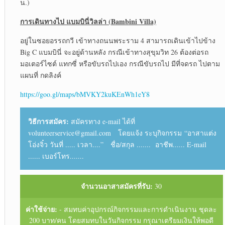
น.)
การเดินทางไป แบมบินี่วิลล่า (
Bambini Villa)
อยู่ในซอยอรรถกวี เข้าทางถนนพระราม 4 สามารถเดินเข้าไปข้าง
Big C แบมบินี่ จะอยู่ด้านหลัง กรณีเข้าทางสุขุมวิท 26 ต้องต่อรถ
มอเตอร์ไซต์ แทกซี่ หรือขับรถไปเอง กรณีขับรถไป มีที่จดรถ ไปตาม
แผนที่ กดลิงค์
https://goo.gl/maps/bMVKY2kuKEnWh1eY8
วิธีการสมัคร:
สมัครทาง e-mail ได้ที่
volunteerservice@gmail.com โดยแจ้ง ระบุกิจกรรม “อาสาแต่ง
โอ่งจิ๋ว วันที่ ..... เวลา....” ชื่อ/สกุล ....... อาชีพ...... E-mail
...... เบอร์โทร.......
จำนวนอาสาสมัครที่รับ:
30
ค่าใช้จ่าย:
- สมทบค่าอุปกรณ์กิจกรรมและการดำเนินงาน ชุดละ
200 บาท/คน โดยสมทบในวันกิจกรรม กรุณาเตรียมเงินให้พอดี