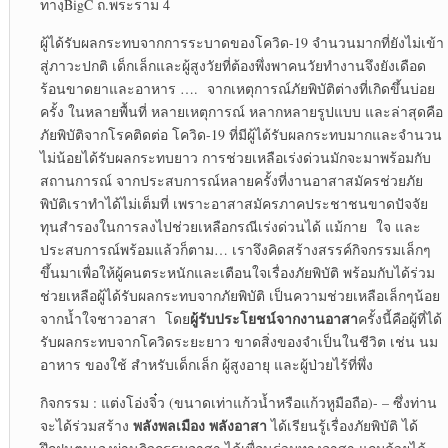
ทางฺBigC ถ.พระราม 4
ผู้ได้รับผลกระทบจากการระบาดของโควิด-19 จำนวนมากที่ยังไม่เข้า
สู่ภาวะปกติ เด็กเล็กและผู้สูงวัยที่ต้องพึ่งพาคนวัยทำงานจึงยังเดือด
ร้อนขาดยาและอาหาร …. จากเหตุการณ์ภัยพิบัติต่างที่เกิดขึ้นบ่อย
ครั้ง ในหลายพื้นที่ หลายเหตุการณ์ หลากหลายรูปแบบ และล่าสุดคือ
ภัยพิบัติจากโรคติดต่อ โควิด-19 ที่มีผู้ได้รับผลกระทบมากและจำนวน
ไม่น้อยได้รับผลกระทบยาว การช่วยเหลือเร่งด่วนมักจะมาพร้อมกับ
สถานการณ์ จากประสบการณ์หลายครั้งที่งานอาสาสมัครช่วยภัย
พิบัติเราทำได้ไม่เต็มที่ เพราะอาสาสมัครภาคประชาชนขาดปัจจัย
ทุนสำรองในการลงไปช่วยเหลือกรณีเร่งด่วนได้ แม้กาย ใจ และ
ประสบการณ์พร้อมแล้วก็ตาม… เราจึงคิดสร้างสรรค์กิจกรรมเล็กๆ
ขึ้นมาเพื่อให้ผู้คนตระหนักและเตือนใจเรื่องภัยพิบัติ พร้อมกับได้ร่วม
ช่วยเหลือผู้ได้รับผลกระทบจากภัยพิบัติ เป็นความช่วยเหลือเล็กๆน้อย
ผู้รับประโยชน์จากงานอาสา
จากน้ำใจชาวอาสา โดย
ครั้งนี้คือผู้ที่ได้
รับผลกระทบจากโควิดระยะยาว ขาดสิ่งของจำเป็นในชีวิต เช่น นม
อาหาร ของใช้ สำหรับเด็กเล็ก ผู้สูงอายุ และผู้ป่วยไร้ที่พึ่ง
กิจกรรม : แต่งโอ่งจิ๋ว (ขนาดเท่าแก้วน้ำหรือแก้วหูมือถือ)- – ซึ่งท่าน
พลังพลเมือง พลังอาสา
จะได้ร่วมสร้าง
ได้เรียนรู้เรื่องภัยพิบัติ ได้