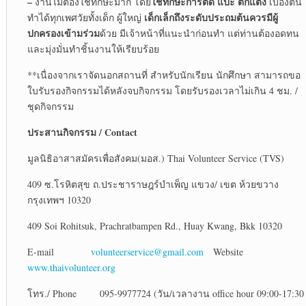
–
ใช้ทักษะการตัด แปะ ตกแต่ง
งานไม่ต้องใช้ทักษะมาก โดย
เบื้องต้น
เด็กเล็กถึงระดับประถมต้นควรมีผู้
ทำได้ทุกเพศวัยทั้งเด็ก ผู้ใหญ่
ปกครองเข้ามร่วม
ด้วย มีเจ้าหน้าที่แนะนำก่อนทำ แต่ท่านต้องอดทน
และมุ่งมั่นทำชิ้นงานให้เรียบร้อย
**เนื่องจากเราจัดนอกสถานที่ สำหรับนักเรียน นักศึกษา สามารถขอ
ใบรับรองกิจกรรมได้หลังจบกิจกรรม โดยรับรองเวลาไม่เกิน 4 ชม. /
ชุดกิจกรรม
ประสานกิจกรรม
/ Contact
มูลนิธิอาสาสมัครเพื่อสังคม(มอส.) Thai Volunteer Service (TVS)
409 ซ.โรหิตสุข ถ.ประชาราษฎร์บำเพ็ญ แขวง/ เขต ห้วยขวาง
กรุงเทพฯ 10320
409 Soi Rohitsuk, Prachratbampen Rd., Huay Kwang, Bkk 10320
E-mail
volunteerservice@gmail.com
Website
www.thaivolunteer.org
โทร./ Phone 095-9977724 (วัน/เวลางาน office hour 09:00-17:30