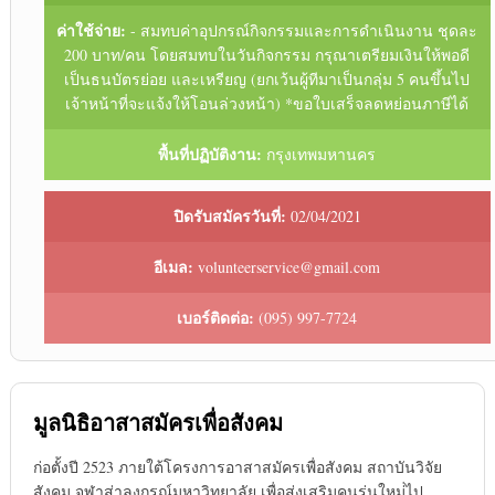
ค่าใช้จ่าย:
- สมทบค่าอุปกรณ์กิจกรรมและการดำเนินงาน ชุดละ
200 บาท/คน โดยสมทบในวันกิจกรรม กรุณาเตรียมเงินให้พอดี
เป็นธนบัตรย่อย และเหรียญ (ยกเว้นผู้ทีมาเป็นกลุ่ม 5 คนขึ้นไป
เจ้าหน้าที่จะแจ้งให้โอนล่วงหน้า) *ขอใบเสร็จลดหย่อนภาษีได้
พื้นที่ปฏิบัติงาน:
กรุงเทพมหานคร
ปิดรับสมัครวันที่:
02/04/2021
อีเมล:
volunteerservice@gmail.com
เบอร์ติดต่อ:
(095) 997-7724
มูลนิธิอาสาสมัครเพื่อสังคม
ก่อตั้งปี 2523 ภายใต้โครงการอาสาสมัครเพื่อสังคม สถาบันวิจัย
สังคม จุฬาส่าลงกรณ์มหาวิทยาลัย เพื่อส่งเสริมคนรุ่นใหม่่ไป