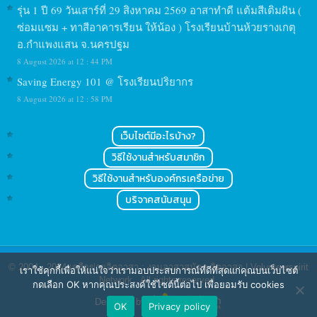
รุ่น 1 ปี 69 วันเสาร์ที่ 29 สิงหาคม 2569 อาสาทำดี แต้มสีเติมฝัน (
ซ่อมแซม + ทาสีอาคารเรียน ให้น้อง ) โรงเรียนบ้านห้วยรางเกตุ
อ.กำแพงแสน จ.นครปฐม
8 August 2026 at 12 : 44 PM
Saving Energy 101 @ โรงเรียนปริยากร
8 August 2026 at 12 : 58 PM
เว็บไซต์มีอะไรบ้าง?
วิธีใช้งานสำหรับสมาชิก
วิธีใช้งานสำหรับองค์กรเครือข่าย
บริจาคสนับสนุน
© 2004 - 2024
เครือข่ายจิตอาสา : งานอาสาสมัคร จิตอาสา | Volunteerspirit
เราใช้คุกกี้เพื่อให้แน่ใจว่าเรามอบประสบการณ์ที่ดีที่สุดแก่คุณบนเว็บไซต์
Network
. All rights reserved.
กดเลือก OK หากคุณประสงค์ใช้ไซต์นี้ต่อไป เพื่อยอมรับ cookies
Designed by
OK
Privacy policy