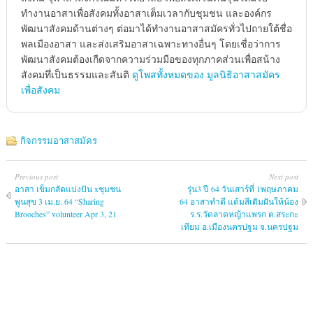
ทำงานอาสาเพื่อสังคมทั้งอาสาเต็มเวลากับชุมชน และองค์กร
พัฒนาสังคมด้านต่างๆ ต่อมาได้ทำงานอาสาสมัครทั่วไปถายใต้ชื่อ
พลเมืองอาสา และส่งเสริมอาสาเฉพาะทางอื่นๆ โดยเชื่อว่าการ
พัฒนาสังคมต้องเกืดจากความร่วมมือของทุกภาคส่วนเพื่อสน้าง
สังคมทึ่เป็นธรรมและสันติ
ดูโพสทั้งหมดของ มูลนิธิอาสาสมัคร
เพื่อสังคม
กิจกรรมอาสาสมัคร
Previous post
Next post
อาสา เข็มกลัดแบ่งปัน xชุมชน
รุ่น3 ปี 64 วันเสาร์ที่ 1พฤษภาคม
พูนสุข 3 เม.ย. 64 “Sharing
64 อาสาทำดี แต้มสีเติมฝันให้น้อง
Brooches” volunteer Apr 3, 21
ร.ร.วัดลาดหญ้าแพรก ต.สระกะ
เทียม อ.เมืองนครปฐม จ.นครปฐม