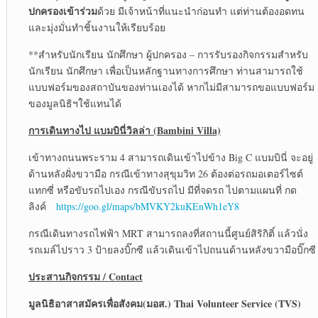
ปกครองเข้าร่วม
ด้วย มีเจ้าหน้าที่แนะนำก่อนทำ แต่ท่านต้องอดทน
และมุ่งมั่นทำชิ้นงานให้เรียบร้อย
**สำหรับนักเรียน นักศึกษา ผู้ปกครอง – การรับรองกิจกรรมสำหรับ
นักเรียน นักศึกษา เพื่อเป็นหลักฐานทางการศึกษา ท่านสามารถใช้
แบบฟอร์มของสถาบันของท่านเองได้ หากไม่มีสามารถขอแบบฟอร์ม
ของมูลนิธิฯใช้แทนได้
การเดินทางไป แบมบินี่วิลล่า (
Bambini Villa)
เข้าทางถนนพระราม 4 สามารถเดินเข้าไปข้าง Big C แบมบินี่ จะอยู่
ด้านหลังฝั่งขวามือ กรณีเข้าทางสุขุมวิท 26 ต้องต่อรถมอเตอร์ไซต์
แทกซี่ หรือขับรถไปเอง กรณีขับรถไป มีที่จดรถ ไปตามแผนที่ กด
ลิงค์
https://goo.gl/maps/bMVKY2kuKEnWh1eY8
กรณีเดินทางรถไฟฟ้า MRT สามารถลงที่สถานนี้ศูนย์สิริกิติ์ แล้วนั่ง
รถเมล์ไปราว 3 ป้ายลงบิ๊กซี แล้วเดินเข้าไปถนนด้านหลังขวามือบิ๊กซี
ประสานกิจกรรม
/ Contact
มูลนิธิอาสาสมัครเพื่อสังคม(มอส.)
Thai Volunteer Service (TVS)