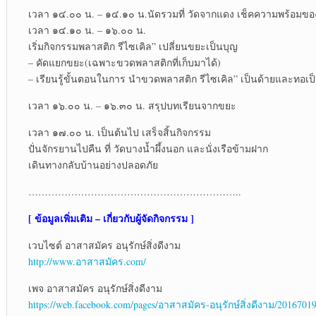
เวลา ๑๔.๐๐ น. – ๑๔.๑๐ น.นัดรวมที่ วัดจากแดง เช็คความพร้อมของ
เวลา ๑๔.๑๐ น. – ๑๖.๐๐ น.
เริ่มกิจกรรมพลาสติก รีไซเคิล” เปลี่ยนขยะเป็นบุญ
– คัดแยกขยะ(เฉพาะขวดพลาสติกที่เก็บมาได้)
– เรียนรู้ขั้นตอนในการ นำขวดพลาสติก รีไซเคิล” เป็นด้ายและทอเป็น 
เวลา ๑๖.๐๐ น. – ๑๖.๓๐ น. สรุปบทเรียนจากขยะ
เวลา ๑๗.๐๐ น. เป็นต้นไป เสร็จสิ้นกิจกรรม
ปั่นจักรยานไปคืน ที่ วัดบางน้ำผึ้งนอก และนั่งเรือข้ามฝาก
เดินทางกลับบ้านอย่างปลอดภัย
………………………………………………………..
[ ข้อมูลเพิ่มเติม – เกี่ยวกับผู้จัดกิจกรรม ]
เวบไซต์ อาสาสมัคร อนุรักษ์สิ่งดีงาม
http://www.อาสาสมัคร.com/
เพจ อาสาสมัคร อนุรักษ์สิ่งดีงาม
https://web.facebook.com/pages/อาสาสมัคร-อนุรักษ์สิ่งดีงาม/2016701