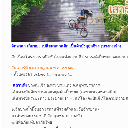
จิตอาสา เก็บขยะ เปลี่ยนพลาสติก เป็นผ้าบังสุกุลจีวร (บางกะเจ้า)
สืบเนื่องโครงการ หนึ่งชั่วโมงแห่งความดี ( รณรงค์เก็บขยะ พัฒนามห
วันเสาร์ที่ ๑๑ กรกฎาคม พ.ศ. ๒๕๖๓
( ตั้งแต่เวลา ๐๘.๓๐ น. – ๑๖.๓๐ น. )
[สถานที่]
บางกะเจ้า อ.พระประแดง จ.สมุทรปราการ
เส้นทางปั่นจักรยานและหยุดพักเก็บขยะ (เฉพาะขวดพลาสติก)
เส้นทางปั่นระยะทาง ประมาณ 14 – 18 กิโล (จะปั่นกี่ กิโลตามควา
๑.วัดบางน้ำผึ้งนอก (สถานที่รวมตัวและรับจักรยาน)
๒.เส้นทางธรรมชาติ วัด ชุมชน บางกอบัว
๓.พิพิธภัณฑ์ปลากัดไทย