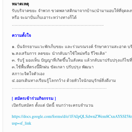
หมาตเหตุ
รับบริจาคขยะ จำพวก ขวดพลาสติกมาจากบ้าน(นำมามอบให้ที่จุดลงทะเบ
หรือ จะมาปั่นเก็บเอาระหว่างทางก็ได้
………………………………………………………….
ความตั้งใจ
๑. ปั่นจักรยานแวะพักเก็บขยะ และร่วมรณรงค์ รักษาความสะอาด บ
๒.สงเสริมการ ลดขยะ นำกลับมาใช้ใหม่หรือ รีไซเคิล”
๓. รับรู้ มองเห็น ปัญญาที่เกิดขึ้นในสังคม แล้วกลับมาปรับปรุงแก้ไขท
๓.ใช้พื้นที่ตรงนี้ฝึกฝน ขัดเกลา ปรับปรุง พัฒนา
สภาวะจิตใจตัวเอง
๔.ออกเดินทางเรียนรู้โลกกว้าง ด้วยหัวใจนักอนุรักษ์สิ่งดีงาม
……………………………………………………………
[ สมัครเข้าร่วมกิจกรรม ]
เปิดรับสมัคร ตั้งแต่ บัดนี้ จนกว่าจะครบจำนวน
https://docs.google.com/forms/d/e/1FAIpQLSdwnZWem8CxnAYSS
usp=sf_link