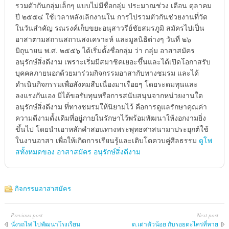
รวมตัวกันกลุ่มเล็กๆ แบบไม่มีชื่อกลุ่ม ประมาณช่วง เดือน ตุลาคม
ปี ๒๕๕๔ ใช้เวลาหลังเลิกงานใน การไปรวมตัวกันช่วยงานที่วัด
ในวันสำคัญ รณรงค์เก็บขยะอนุสาวรีย์ชัยสมรภูมิ สมัครไปเป็น
อาสาตามสถานสถานสงเคราะห์ และมูลนิธิต่างๆ วันที่ ๒๖
มิถุนายน พ.ศ. ๒๕๕๖ ได้เริ่มตั้งชื่อกลุ่ม ว่า กลุ่ม อาสาสมัคร
อนุรักษ์สิ่งดีงาม เพราะเริ่มมีสมาชิคเยอะขึ้นและได้เปิดโอกาสรับ
บุคคลภายนอกด้วยมาร่วมกิจกรรมอาสากับทางชมรม และได้
ดำเนินกิจกรรมเพื่อสังคมสืบเนื่องมาเรื่อยๆ โดยระดมทุนและ
ลงแรงกันเอง มิได้ขอรับทุนหรือการสนับสนุนจากหน่วยงานใด
อนุรักษ์สิ่งดีงาม ที่ทางชมรมให้นิยามไว้ คือการดูแลรักษาคุณค่า
ความดีงามดั้งเดิมที่อยู่ภายในรักษาไว้พร้อมพัฒนาให้งอกงามยิ่ง
ขึ้นไป โดยนำเอาหลักคำสอนทางพระพุทธศาสนามาประยุกต์ใช้
ในงานอาสา เพื่อให้เกิดการเรียนรู้และเติบโตควบคู่ศีลธรรม
ดูโพ
สทั้งหมดของ อาสาสมัคร อนุรักษ์สิ่งดีงาม
กิจกรรมอาสาสมัคร
Previous post
Next post
นั่งรถไฟ ไปพัฒนาโรงเรียน
ต.เต่าตัวน้อย กับรอยตะไคร่ที่หาย