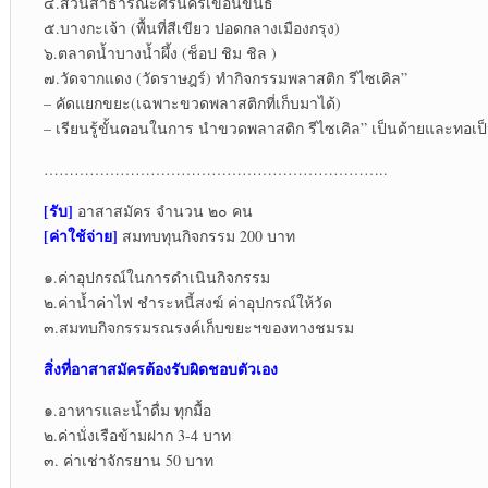
๔.สวนสาธารณะศรีนครเขื่อนขันธ์
๕.บางกะเจ้า (พื้นที่สีเขียว ปอดกลางเมืองกรุง)
๖.ตลาดน้ำบางน้ำผึ้ง (ช็อป ชิม ชิล )
๗.วัดจากแดง (วัดราษฎร์) ทำกิจกรรมพลาสติก รีไซเคิล”
– คัดแยกขยะ(เฉพาะขวดพลาสติกที่เก็บมาได้)
– เรียนรู้ขั้นตอนในการ นำขวดพลาสติก รีไซเคิล” เป็นด้ายและทอเป็น 
…………………………………………………………..
[รับ]
อาสาสมัคร จำนวน ๒๐ คน
[ค่าใช้จ่าย]
สมทบทุนกิจกรรม 200 บาท
๑.ค่าอุปกรณ์ในการดำเนินกิจกรรม
๒.ค่าน้ำค่าไฟ ชำระหนี้สงฆ์ ค่าอุปกรณ์ให้วัด
๓.สมทบกิจกรรมรณรงค์เก็บขยะฯของทางชมรม
สิ่งที่อาสาสมัครต้องรับผิดชอบตัวเอง
๑.อาหารและน้ำดื่ม ทุกมื้อ
๒.ค่านั่งเรือข้ามฝาก 3-4 บาท
๓. ค่าเช่าจักรยาน 50 บาท