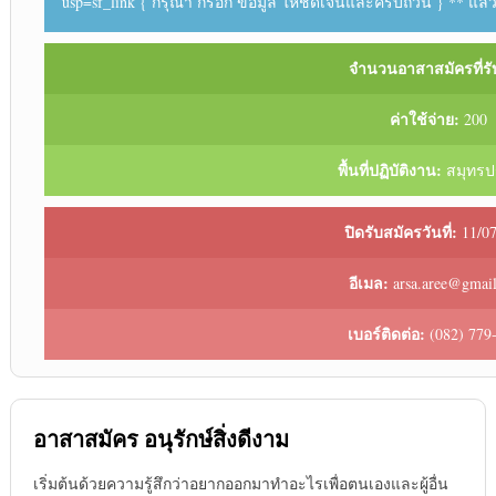
usp=sf_link { กรุณา กรอก ข้อมูล ให้ชัดเจนและครบถ้วน } ** แล้
จำนวนอาสาสมัครที่รั
ค่าใช้จ่าย:
200
พื้นที่ปฏิบัติงาน:
สมุทรป
ปิดรับสมัครวันที่:
11/07
อีเมล:
arsa.aree@gmai
เบอร์ติดต่อ:
(082) 779
อาสาสมัคร อนุรักษ์สิ่งดีงาม
เริ่มต้นด้วยความรู้สึกว่าอยากออกมาทำอะไรเพื่อตนเองและผู้อื่น