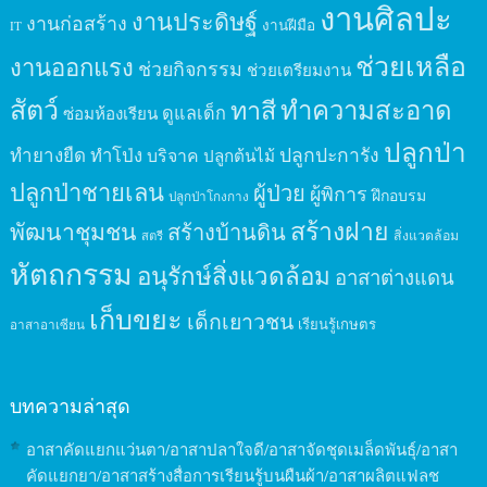
งานศิลปะ
งานประดิษฐ์
งานก่อสร้าง
งานฝีมือ
IT
ช่วยเหลือ
งานออกแรง
ช่วยกิจกรรม
ช่วยเตรียมงาน
สัตว์
ทาสี
ทำความสะอาด
ดูแลเด็ก
ซ่อมห้องเรียน
ปลูกป่า
ปลูกปะการัง
ทำยางยืด
ทำโป่ง
บริจาค
ปลูกต้นไม้
ปลูกป่าชายเลน
ผู้ป่วย
ผู้พิการ
ฝึกอบรม
ปลูกป่าโกงกาง
สร้างฝาย
พัฒนาชุมชน
สร้างบ้านดิน
สิ่งแวดล้อม
สตรี
หัตถกรรม
อนุรักษ์สิ่งแวดล้อม
อาสาต่างแดน
เก็บขยะ
เด็กเยาวชน
เรียนรู้เกษตร
อาสาอาเซียน
บทความล่าสุด
อาสาคัดแยกแว่นตา/อาสาปลาใจดี/อาสาจัดชุดเมล็ดพันธุ์/อาสา
คัดแยกยา/อาสาสร้างสื่อการเรียนรู้บนผืนผ้า/อาสาผลิตแฟลช