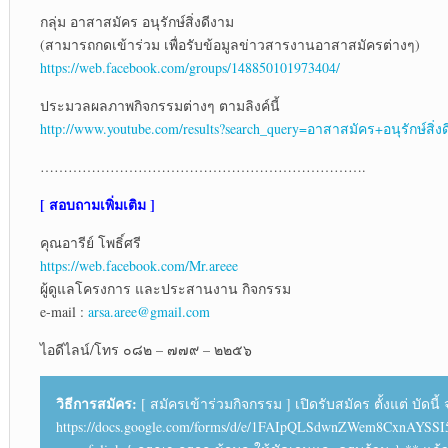
กลุ่ม อาสาสมัคร อนุรักษ์สิ่งดีงาม
(สามารถกดเข้าร่วม เพื่อรับข้อมูลข่าวสารงานอาสาสมัครต่างๆ)
https://web.facebook.com/groups/148850101973404/
ประมวลผลภาพกิจกรรมต่างๆ ตามลิงค์นี้
http://www.youtube.com/results?search_query=อาสาสมัคร+อนุรักษ์สิ่ง
…………………………………………………………….
[ สอบถามเพิ่มเติม ]
คุณอารีย์ โพธิ์ศรี
https://web.facebook.com/Mr.areee
ผู้ดูแลโครงการ และประสานงาน กิจกรรม
e-mail :
arsa.aree@gmail.com
ไอดีไลน์/โทร ๐๘๒ – ๗๗๙ – ๒๒๕๖
วิธีการสมัคร:
[ สมัครเข้าร่วมกิจกรรม ] เปิดรับสมัคร ตั้งแต่ บัด
https://docs.google.com/forms/d/e/1FAIpQLSdwnZWem8CxnAY