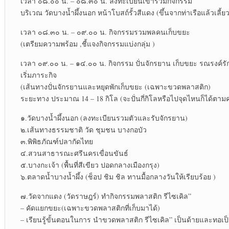
เวลา ๐๘.๐๐ น. – ๐๘.๓๐ น. ลงทะเบียนเข้าร่วมกิจกรรม
บริเวณ วัดบางน้ำผึ้งนอก หน้าโบสถ์รั้วสีแดง (ขึ้นจากท่าเรือแล้วเลี้ย
เวลา ๐๘.๓๐ น. – ๐๙.๐๐ น. กิจกรรมรวมพลคนเก็บขยะ
(เตรียมความพร้อม ,ชี้แจงกิจกรรมแบ่งกลุ่ม )
เวลา ๐๙.๐๐ น. – ๑๔.๐๐ น. กิจกรรม ปั่นจักรยาน เก็บขยะ รณรงค์
เริ่มภาระกิจ
(เส้นทางปั่นจักรยานและหยุดพักเก็บขยะ (เฉพาะขวดพลาสติก)
ระยะทาง ประมาณ 14 – 18 กิโล (จะปั่นกี่กิโลหรือไปจุดไหนก็ได้
๑.วัดบางน้ำผึ้งนอก (ลงทะเบียนรวมตัวและรับจักรยาน)
๒.เส้นทางธรรมชาติ วัด ชุมชน บางกอบัว
๓.พิพิธภัณฑ์ปลากัดไทย
๔.สวนสาธารณะศรีนครเขื่อนขันธ์
๕.บางกะเจ้า (พื้นที่สีเขียว ปอดกลางเมืองกรุง)
๖.ตลาดน้ำบางน้ำผึ้ง (ช็อป ชิม ชิล ทานมื้อกลางวันให้เรียบร้อย )
๗.วัดจากแดง (วัดราษฎร์) ทำกิจกรรมพลาสติก รีไซเคิล”
– คัดแยกขยะ(เฉพาะขวดพลาสติกที่เก็บมาได้)
– เรียนรู้ขั้นตอนในการ นำขวดพลาสติก รีไซเคิล” เป็นด้ายและทอเป็น 