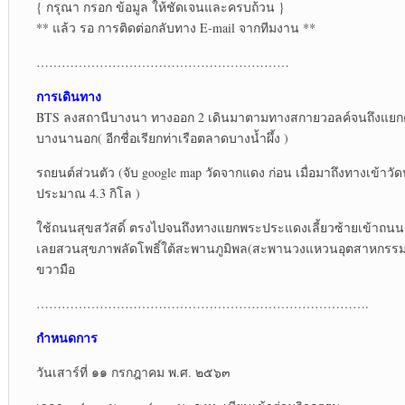
{ กรุณา กรอก ข้อมูล ให้ชัดเจนและครบถ้วน }
** แล้ว รอ การติดต่อกลับทาง E-mail จากทีมงาน **
……………………………………………………
การเดินทาง
BTS ลงสถานีบางนา ทางออก 2 เดินมาตามทางสกายวอลค์จนถึงแยกตลา
บางนานอก( อีกชื่อเรียกท่าเรือตลาดบางน้ำผึ้ง )
รถยนต์ส่วนตัว (จับ google map วัดจากแดง ก่อน เมื่อมาถึงทางเข้าวั
ประมาณ 4.3 กิโล )
ใช้ถนนสุขสวัสดิ์ ตรงไปจนถึงทางแยกพระประแดงเลี้ยวซ้ายเข้าถนนน
เลยสวนสุขภาพลัดโพธิ์ใต้สะพานภูมิพล(สะพานวงแหวนอุตสาหกรรม) 
ขวามือ
…………………………………………………………………….
กำหนดการ
วันเสาร์ที่ ๑๑ กรกฎาคม พ.ศ. ๒๕๖๓