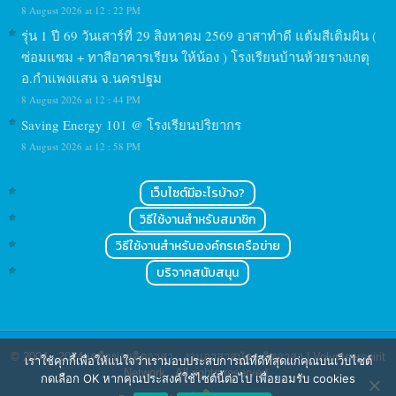
8 August 2026 at 12 : 22 PM
รุ่น 1 ปี 69 วันเสาร์ที่ 29 สิงหาคม 2569 อาสาทำดี แต้มสีเติมฝัน (
ซ่อมแซม + ทาสีอาคารเรียน ให้น้อง ) โรงเรียนบ้านห้วยรางเกตุ
อ.กำแพงแสน จ.นครปฐม
8 August 2026 at 12 : 44 PM
Saving Energy 101 @ โรงเรียนปริยากร
8 August 2026 at 12 : 58 PM
เว็บไซต์มีอะไรบ้าง?
วิธีใช้งานสำหรับสมาชิก
วิธีใช้งานสำหรับองค์กรเครือข่าย
บริจาคสนับสนุน
© 2004 - 2024
เครือข่ายจิตอาสา : งานอาสาสมัคร จิตอาสา | Volunteerspirit
เราใช้คุกกี้เพื่อให้แน่ใจว่าเรามอบประสบการณ์ที่ดีที่สุดแก่คุณบนเว็บไซต์
Network
. All rights reserved.
กดเลือก OK หากคุณประสงค์ใช้ไซต์นี้ต่อไป เพื่อยอมรับ cookies