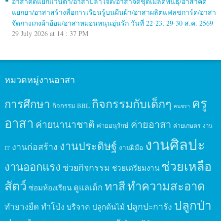
อาสาคัดแยกแว่นตา/อาสาปลาใจดี/อาสาจัดชุดเมล็ดพันธุ์/อาสาคัด
แยกยา/อาสาสร้างสื่อการเรียนรู้บนผืนผ้า/อาสาผลิตแฟลชการ์ด/อาสา
จัดกางเกงผ้าอ้อม/อาสาหมอนหนุนอุ่นรัก วันที่ 22-23, 29-30 ส.ค. 2569
29 July 2026 at 14 : 37 PM
หมวดหมู่งานอาสา
ครู
กิจกรรมกับเด็กๆ
การศึกษา
กิจกรรม BBL
คนชรา
อาสา
ค่ายนานาชาติ
ค่ายอาสา
ค่ายอนุรักษ์
ค่ายเกษตร
งาน
งานศิลปะ
งานประดิษฐ์
งานก่อสร้าง
งานฝีมือ
IT
ช่วยเหลือ
งานออกแรง
ช่วยกิจกรรม
ช่วยเตรียมงาน
สัตว์
ทาสี
ทำความสะอาด
ดูแลเด็ก
ซ่อมห้องเรียน
ปลูกป่า
ปลูกปะการัง
ทำยางยืด
ทำโป่ง
บริจาค
ปลูกต้นไม้