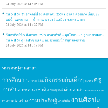
24 July 2026 at 14 : 05 PM
รุ่น 5 ปี 69 วันอาทิตย์ที่ 16 สิงหาคม 2569 ( อาสา ล่องแก่ง เก็บขยะ
แม่น้ำนครนายก + น้ำตกนางรอง ) อ.เมือง จ.นครนายก
24 July 2026 at 14 : 27 PM
วันอาทิตย์ที่ 9 สิงหาคม 2569 อาสาทำดี – ลุยโคลน – ปลูกป่าชายเลน
รุ่น 6 ปี 69 ดูแลป่าชายเลน ณ. ปากแม่น้ำสมุทรสงคราม
24 July 2026 at 14 : 18 PM
หมวดหมู่งานอาสา
ครู
กิจกรรมกับเด็กๆ
การศึกษา
กิจกรรม BBL
คนชรา
อาสา
ค่ายนานาชาติ
ค่ายอาสา
ค่ายอนุรักษ์
ค่ายเกษตร
งาน
งานศิลปะ
งานประดิษฐ์
งานก่อสร้าง
งานฝีมือ
IT