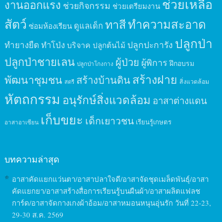
ช่วยเหลือ
งานออกแรง
ช่วยกิจกรรม
ช่วยเตรียมงาน
สัตว์
ทาสี
ทำความสะอาด
ดูแลเด็ก
ซ่อมห้องเรียน
ปลูกป่า
ปลูกปะการัง
ทำยางยืด
ทำโป่ง
บริจาค
ปลูกต้นไม้
ปลูกป่าชายเลน
ผู้ป่วย
ผู้พิการ
ฝึกอบรม
ปลูกป่าโกงกาง
สร้างฝาย
พัฒนาชุมชน
สร้างบ้านดิน
สิ่งแวดล้อม
สตรี
หัตถกรรม
อนุรักษ์สิ่งแวดล้อม
อาสาต่างแดน
เก็บขยะ
เด็กเยาวชน
เรียนรู้เกษตร
อาสาอาเซียน
บทความล่าสุด
อาสาคัดแยกแว่นตา/อาสาปลาใจดี/อาสาจัดชุดเมล็ดพันธุ์/อาสา
คัดแยกยา/อาสาสร้างสื่อการเรียนรู้บนผืนผ้า/อาสาผลิตแฟลช
การ์ด/อาสาจัดกางเกงผ้าอ้อม/อาสาหมอนหนุนอุ่นรัก วันที่ 22-23,
29-30 ส.ค. 2569