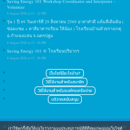
Saving Energy 101 Workshop Coordinator and Interpreter –
Volunteer
8 August 2026 at 12 : 22 PM
รุ่น 1 ปี 69 วันเสาร์ที่ 29 สิงหาคม 2569 อาสาทำดี แต้มสีเติมฝัน (
ซ่อมแซม + ทาสีอาคารเรียน ให้น้อง ) โรงเรียนบ้านห้วยรางเกตุ
อ.กำแพงแสน จ.นครปฐม
8 August 2026 at 12 : 44 PM
Saving Energy 101 @ โรงเรียนปริยากร
8 August 2026 at 12 : 58 PM
เว็บไซต์มีอะไรบ้าง?
วิธีใช้งานสำหรับสมาชิก
วิธีใช้งานสำหรับองค์กรเครือข่าย
บริจาคสนับสนุน
© 2004 - 2024
เครือข่ายจิตอาสา : งานอาสาสมัคร จิตอาสา | Volunteerspirit
เราใช้คุกกี้เพื่อให้แน่ใจว่าเรามอบประสบการณ์ที่ดีที่สุดแก่คุณบนเว็บไซต์