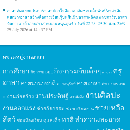
อาสาคัดแยกแว่นตา/อาสาปลาใจดี/อาสาจัดชุดเมล็ดพันธุ์/อาสาคัด
แยกยา/อาสาสร้างสื่อการเรียนรู้บนผืนผ้า/อาสาผลิตแฟลชการ์ด/อาสา
จัดกางเกงผ้าอ้อม/อาสาหมอนหนุนอุ่นรัก วันที่ 22-23, 29-30 ส.ค. 2569
29 July 2026 at 14 : 37 PM
หมวดหมู่งานอาสา
ครู
กิจกรรมกับเด็กๆ
การศึกษา
กิจกรรม BBL
คนชรา
อาสา
ค่ายนานาชาติ
ค่ายอาสา
ค่ายอนุรักษ์
ค่ายเกษตร
งาน
งานศิลปะ
งานประดิษฐ์
งานก่อสร้าง
งานฝีมือ
IT
ช่วยเหลือ
งานออกแรง
ช่วยกิจกรรม
ช่วยเตรียมงาน
สัตว์
ทาสี
ทำความสะอาด
ดูแลเด็ก
ซ่อมห้องเรียน