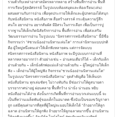
รวมตัวกับเหล่าอาสาสมัครหลากหลาย สร้างพื้นที่การอ่าน พื้นที่
การเรียนรู้สุดอัศจรรย์ ในรูปแบบห้องสมุดและห้องเรียน(เล่น)
ผสมผสานกับการอ่าน เพื่อจุดประกายให้เด็กและผู้ปกครองได้สนุก
กับหนังสือนิทาน หนังสือภาพ สื่อสร้างสรรค์ กระตุ้นความรู้สึก
สนใจ อยากอ่าน อยากสัมผัส มีอิสระในการเลือก เพื่อเป็นการปู
รากฐานให้เด็กเกิดนิสัยรักการอ่าน พื้นที่การอ่าน เพื่อส่งเสริม
วัฒนธรรมการอ่าน ในรูปแบบ "นิทรรศการหนังสือนิทาน" นี้มีชื่อ
กิจกรรมว่า "#ชวนน้องอ่านนิทานเล่มโต" การเล่านิทานแบบปกติ
คือ ผู้ใหญ่หนึ่งคนเล่าให้เด็กฟังหลายคน แต่การจัดแบบ
#นิทรรศการหนังสือนิทาน หนังสือภาพ จะมีรูปแบบการอ่านที่
หลากหลายมากกว่า ตัวอย่างเช่น ~ อ่านคนเดียวก็ได้ ~ เด็กกับเด็ก
อ่านด้วยกัน ~ เด็กนั่งตักพ่อแม่แล้วอ่านด้วยกัน ~ ผู้ใหญ่อ่านให้เด็ก
ฟัง ~ เด็กอ่านให้ผู้ใหญ่ฟัง กิจกรรม"ชวนน้องอ่านนิทานเล่มโต"
ในรูปแบบ"นิทรรศการหนังสือนิทาน" จุดสำคัญคือ ให้เห็นปก
หนังสือนิทาน ทุกเล่มชัดๆ ไม่วางทับกัน มีช่องว่างให้ดูสบายตา
บรรยากาศน่าอยู่ ผ่อนคลาย พื้นที่กว้าง น่านั่ง น่านอน หยิบ
หนังสืออ่านได้ง่าย ดังนั้นการเกิดพื้นที่การอ่านบวกเล่นแบบนี้ จะ
เป็นที่หว่านเมล็ดพันธุ์ของเด็กในอนาคต ซึ่งนับเป็นของขวัญราคา
ถูก แต่มีคุณค่ามากที่สุดที่ผู้ใหญ่จะมอบให้เด็กได้ "ถ้าอยากให้ลูก
ฉลาด อ่านนิทานให้ลูกฟัง ถ้าอยากให้ลูกฉลาดมากขึ้น อ่านนิทาน
ให้ลูกฟังมากขึ้น" อัลเบิร์ต ไอน์สไตน์ #พบกันทุกวันอาทิตย์