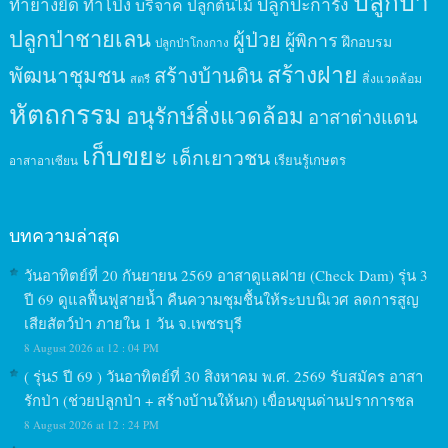
ปลูกป่า
ปลูกปะการัง
ทำยางยืด
ทำโป่ง
บริจาค
ปลูกต้นไม้
ปลูกป่าชายเลน
ผู้ป่วย
ผู้พิการ
ฝึกอบรม
ปลูกป่าโกงกาง
สร้างฝาย
พัฒนาชุมชน
สร้างบ้านดิน
สิ่งแวดล้อม
สตรี
หัตถกรรม
อนุรักษ์สิ่งแวดล้อม
อาสาต่างแดน
เก็บขยะ
เด็กเยาวชน
เรียนรู้เกษตร
อาสาอาเซียน
บทความล่าสุด
วันอาทิตย์ที่ 20 กันยายน 2569 อาสาดูแลฝาย (Check Dam) รุ่น 3
ปี 69 ดูแลฟื้นฟูสายน้ำ คืนความชุมชื้นให้ระบบนิเวศ ลดการสูญ
เสียสัตว์ป่า ภายใน 1 วัน จ.เพชรบุรี
8 August 2026 at 12 : 04 PM
( รุ่น5 ปี 69 ) วันอาทิตย์ที่ 30 สิงหาคม พ.ศ. 2569 รับสมัคร อาสา
รักป่า (ช่วยปลูกป่า + สร้างบ้านให้นก) เขื่อนขุนด่านปราการชล
8 August 2026 at 12 : 24 PM