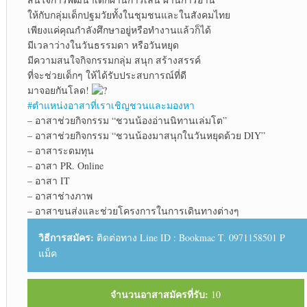
ให้กับกลุ่มเด็กปฐมวัยทั้งในชุมชนและในสังคมไทย
เพียงแค่คุณกำลังศึกษาอยู่หรือทำงานแล้วก็ได้
มีเวลาว่างในวันธรรมดา หรือวันหยุด
มีความสนใจกิจกรรมกลุ่ม สนุก สร้างสรรค์
ที่จะช่วยเด็กๆ ให้ได้รับประสบการณ์ที่ดี
มาจอยกันโลด!
#ตำแหน่งอาสาที่เราเชิญชวนและมองหา
– อาสาช่วยกิจกรรม “ชวนน้องอ่านนิทานเล่มโต”
– อาสาช่วยกิจกรรม “ชวนน้องมาสนุกในวันหยุดด้วย DIY”
– อาสาระดมทุน
– อาสา PR. Online
– อาสา IT
– อาสาช่างภาพ
– อาสาขนส่งและช่วยโครงการในการเดินทางต่างๆ
วิธีการสมัคร:
ติดต่อทาง Line ID : Bookmac T. 0971158501 P
แม็ค
จำนวนอาสาสมัครที่รับ:
10