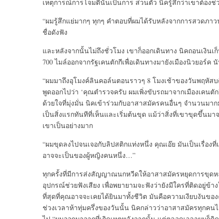
เหตุการณ์การโจมตีนั้นเป็นการ ส่วนตัว นิครู้สึกว่าเขาต้องช่ว
“ผมรู้สึกแย่มากๆ ทุกๆ คำตอบที่ผมได้รับหลังจากการสวดภาวนาก็
ชื่อดังฟัง
และหลังจากนั้นไม่ถึงชั่วโมง เขาก็ออกเดินทาง นิคถอนเงิ
700 ไมล์ออกจากรัฐเคนตักกีเพื่อเดินทางมายังเมืองนิวยอร์ค
“ผมมาถึงอุโมงค์ลินคอล์นตอนราวๆ 8 โมงเช้าของวันพฤหัสบ
พูดออกไปว่า ‘คุณตำรวจครับ ผมเพิ่งขับรถมาจากเมืองเคนตักกี
ด้วยใจที่มุ่งมั่น นิคเข้าร่วมกับอาสาสมัครคนอื่นๆ จำนวนมากมา
เป็นสิ่งแรกทันทีที่เห็นและเริ่มต้นขุด แม้ว่าสิ่งที่เขาขุดขึ
เขาเป็นอย่างมาก
“ผมขุดลงไปจนเจอกับลิปสติกแท่งหนึ่ง คุณเอ๊ย มันเป็นเรื่องที่เ
อาจจะเป็นของผู้หญิงคนหนึ่ง…”
ทุกครั้งที่มีการส่งสัญญาณนกหวีดให้อาสาสมัครหยุดการขุดห
อุปกรณ์ช่วยฟังเสียง เพื่อพยายามจะฟังว่ายังมีใครที่ติดอยู่ข้าง
ที่สุดที่คุณอาจจะเคยได้ยินมาทั้งชีวิต มันคือความเงียบงั
ช่วงเวลาห้าทุ่มครึ่งของวันนั้น นิคกล่าวว่าอาสาสมัครทุกค
ไป “ผมออกมาจากที่เกิดเหตุหลังจากนั้น แต่ตลอดเวลาผมก็คิดว่า