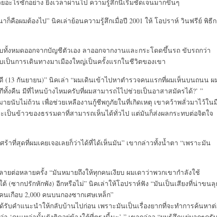
ยอะไรซักอย่าง ยิ่งเวลาผ่านไป ความรู้สึกนี้เริ่มชัดเจนมากขึ้นๆ
คือผมต้องไป” นิคเล่าย้อนความรู้สึกเมื่อปี 2001 ให้ โอปราห์ วินฟรีย์ พิธี
นเก็บทั้งหมดออกจากบัญชีตัวเอง ลาออกจากงานและกระโดดขึ้นรถ ขับรถกว่า
 นับเป็นการเดินทางมาเมืองใหญ่เป็นครั้งแรกในชีวิตของเขา
ดี (13 กันยายน)” นิคเล่า “ผมเดินเข้าไปหาตำรวจคนแรกที่ผมเห็นบนถนน ผ
ทั้งคืน มีที่ไหนบ้างไหมครับที่ผมสามารถไไปช่วยเป็นอาสาสมัครได้?’ ”
ยนับไม่ถ้วน เพื่อช่วยเหลืองานกู้ชีพกูภัยในที่เกิดเหตุ เขาคว้าพลั่วมาไว้ในม
้นมาจะเป็นข้าวของธรรมดาที่สามารถเห็นได้ทั่วไป แต่มันก็ส่งผลกระทบต่อจิตใจ
ศร้าที่สุดที่ผมเคยเจอเลยก็ว่าได้ที่ได้เห็นมัน” เขากล่าวทั้งน้ำตา “เพราะมัน
ลายต่อหลายครั้ง “มันหมายถึงให้ทุกคนเงียบ ผมเดาว่าพวกเขากำลังใช้
ใต้ (ซากปรักหักพัง) อีกหรือไม่” นิคเล่าให้โอปราห์ฟัง “มันเป็นเสียงที่น่าขนลุ
นของคนเกือบ 2,000 คนบนกองซากเศษเหล็ก”
นได้รับคำแนะนำให้กลับบ้านไปก่อน เพราะมันเป็นเรื่องยากที่จะทำการค้นหาต่
 ‘คนเหล่านั้นยังติดอยู่ข้างใต้ที่ตรงนี้นะ’ ” เขากล่าว “ผมรู้สึกแย่มากๆครั