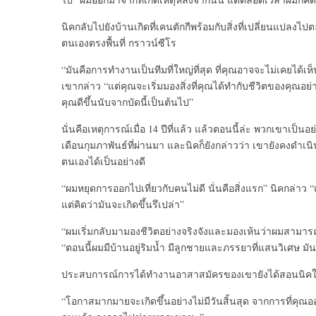
นิคกลับไปยังบ้านเกิดที่เคนตักกีพร้อมกับสิ่งที่เปลี่ยนแป
ตนเองตรงพื้นที่ กราวน์ซีโร
“มันคือการทำงานเป็นทีมที่ใหญ่ที่สุด ที่คุณอาจจะไม่เคยได้เห็
เขากล่าว “แต่คุณจะเริ่มมองสิ่งที่คุณได้ทำกับชีวิตของคุณอย
คุณดีขึ้นนับจากบัดนี้เป็นต้นไป”
นั่นคือเหตุการณ์เมื่อ 14 ปีที่แล้ว แล้วตอนนี้ล่ะ พวกเขาเป็น
เดือนกุมภาพันธ์ที่ผ่านมา และนิคก็ยังกล่าวว่า เขายังคงดำเ
ตนเองได้เป็นอย่างดี
“ผมหยุดการออกไปเที่ยวกับคนไม่ดี นั่นคือสิ่งแรก” นิคกล่าว “แ
แต่คิดว่ามันจะเกิดขึ้นรึเปล่า”
“ผมเริ่มกลับมามองชีวิตอย่างจริงจังและมองเห้นว่าผมสามารถ
“ตอนนี้ผมมีบ้านอยู่ริมน้ำ มีลูกชายและภรรยาที่แสนวิเศษ มันทำให
ประสบการณ์การได้ทำงานอาสาสมัครของเขายังได้สอนนิคให้รู
“โอกาสมากมายจะเกิดขึ้นอย่างไม่มีวันสิ้นสุด จากการที่คุณอ