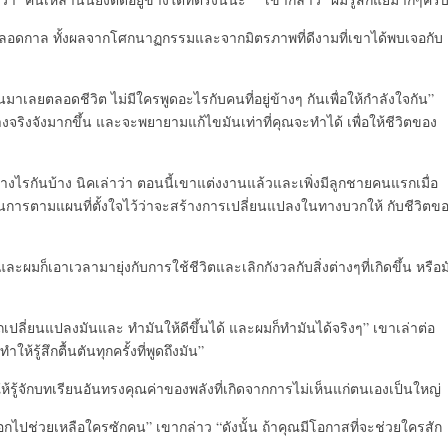
ลงไปตลอดกาล ทั้งผลจากโศกนาฏกรรมและจากมิตรภาพที่ดีงามที่เขาได้พบเจอกับ
นมาเลยตลอดชีวิต ไม่มีใครพูดอะไรกับคนที่อยู่ข้างๆ กันเพื่อให้กำลังใจกัน”
่างจริงจังมากขึ้น และจะพยายามแก้ไขมันเท่าที่คุณจะทำได้ เพื่อให้ชีวิตของ
อย่างไรกันบ้าง นิคเล่าว่า ตอนนี้เขาแต่งงานแล้วและเพิ่งมีลูกชายคนแรกเมื่อ
นินการตามแผนที่ตั้งใจไว้ว่าจะสร้างการเปลี่ยนแปลงในทางบวกให้ กับชีวิตข
ละผมก็เอาเวลามายุ่งกับการใช้ชีวิตและเลิกกังวลกับสิ่งต่างๆที่เกิดขึ้น หรือม
เปลี่ยนแปลงมันและ ทำมันให้ดีขึ้นได้ และผมก็ทำมันได้จริงๆ” เขาเล่าต่อ
้รู้สึกตื้นตันทุกครั้งที่พูดถึงมัน”
้จักบทเรียนอันทรงคุณค่าของพลังที่เกิดจากการไม่เห็นแก่ตนเองเป็นใหญ่
อกไปช่วยเหลือใครซักคน” เขากล่าว “ดังนั้น ถ้าคุณมีโอกาสที่จะช่วยใครสัก