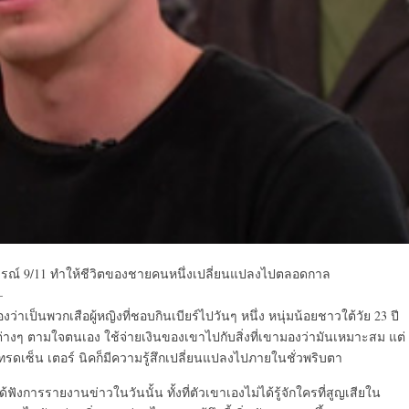
ุการณ์ 9/11 ทำให้ชีวิตของชายคนหนึ่งเปลี่ยนแปลงไปตลอดกาล
—
าเป็นพวกเสือผู้หญิงที่ชอบกินเบียร์ไปวันๆ หนึ่ง หนุ่มน้อยชาวใต้วัย 23 ปี
่งต่างๆ ตามใจตนเอง ใช้จ่ายเงินของเขาไปกับสิ่งที่เขามองว่ามันเหมาะสม แต่
ลเทรดเซ็น เตอร์ นิคก็มีความรู้สึกเปลี่ยนแปลงไปภายในชั่วพริบตา
ได้ฟังการรายงานข่าวในวันนั้น ทั้งที่ตัวเขาเองไม่ได้รู้จักใครที่สูญเสียใน