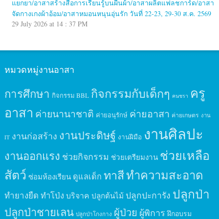
แยกยา/อาสาสร้างสื่อการเรียนรู้บนผืนผ้า/อาสาผลิตแฟลชการ์ด/อาสา
จัดกางเกงผ้าอ้อม/อาสาหมอนหนุนอุ่นรัก วันที่ 22-23, 29-30 ส.ค. 2569
29 July 2026 at 14 : 37 PM
หมวดหมู่งานอาสา
ครู
กิจกรรมกับเด็กๆ
การศึกษา
กิจกรรม BBL
คนชรา
อาสา
ค่ายนานาชาติ
ค่ายอาสา
ค่ายอนุรักษ์
ค่ายเกษตร
งาน
งานศิลปะ
งานประดิษฐ์
งานก่อสร้าง
งานฝีมือ
IT
ช่วยเหลือ
งานออกแรง
ช่วยกิจกรรม
ช่วยเตรียมงาน
สัตว์
ทาสี
ทำความสะอาด
ดูแลเด็ก
ซ่อมห้องเรียน
ปลูกป่า
ปลูกปะการัง
ทำยางยืด
ทำโป่ง
บริจาค
ปลูกต้นไม้
ปลูกป่าชายเลน
ผู้ป่วย
ผู้พิการ
ฝึกอบรม
ปลูกป่าโกงกาง