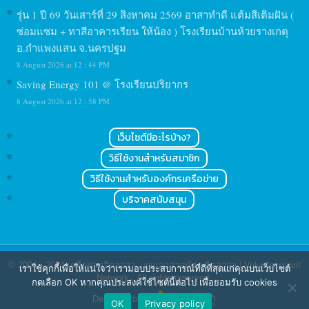
รุ่น 1 ปี 69 วันเสาร์ที่ 29 สิงหาคม 2569 อาสาทำดี แต้มสีเติมฝัน (
ซ่อมแซม + ทาสีอาคารเรียน ให้น้อง ) โรงเรียนบ้านห้วยรางเกตุ
อ.กำแพงแสน จ.นครปฐม
8 August 2026 at 12 : 44 PM
Saving Energy 101 @ โรงเรียนปริยากร
8 August 2026 at 12 : 58 PM
เว็บไซต์มีอะไรบ้าง?
วิธีใช้งานสำหรับสมาชิก
วิธีใช้งานสำหรับองค์กรเครือข่าย
บริจาคสนับสนุน
© 2004 - 2024
เครือข่ายจิตอาสา : งานอาสาสมัคร จิตอาสา | Volunteerspirit
เราใช้คุกกี้เพื่อให้แน่ใจว่าเรามอบประสบการณ์ที่ดีที่สุดแก่คุณบนเว็บไซต์
Network
. All rights reserved.
กดเลือก OK หากคุณประสงค์ใช้ไซต์นี้ต่อไป เพื่อยอมรับ cookies
Designed by
OK
Privacy policy