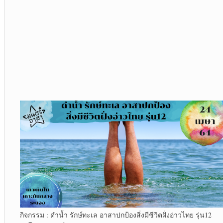
กิจกรรม : ดำน้ำ รักษ์ทะเล อาสาปกป้องสิ่งมีชีวิตฝั่งอ่าวไทย รุ่น12