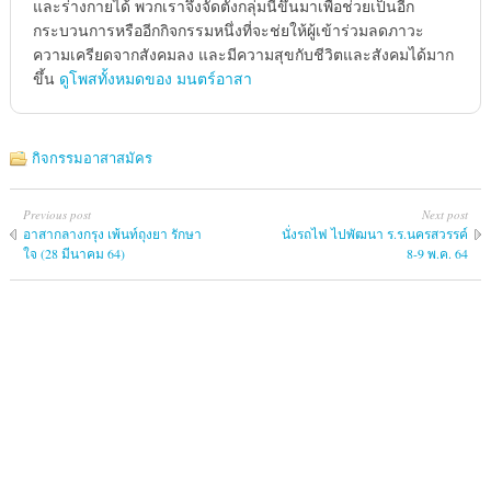
และร่างกายได้ พวกเราจึงจัดตั้งกลุ่มนี้ขึนมาเพื่อช่วยเป็นอีก
กระบวนการหรืออีกกิจกรรมหนึ่งที่จะช่ยให้ผู้เข้าร่วมลดภาวะ
ความเครียดจากสังคมลง และมีความสุขกับชีวิตและสังคมได้มาก
ขึ้น
ดูโพสทั้งหมดของ มนตร์อาสา
กิจกรรมอาสาสมัคร
Previous post
Next post
อาสากลางกรุง เพ้นท์ถุงยา รักษา
นั่งรถไฟ ไปพัฒนา ร.ร.นครสวรรค์
ใจ (28 มีนาคม 64)
8-9 พ.ค. 64