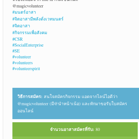
@magicvolunteer
#มนตร์อาสา
#จิตอาสามีพลังดั่งเวทมนตร์
#จิตอาสา
#กิจกรรมเพื่อสังคม
#CSR
#SocialEnterprise
#SE
#volunteer
#volunteers
#volunteerspirit
วิธีการสมัคร:
สนใจสมัครกิจกรรม แอดจากไลน์ไอดีว่า
@magicvolunteer (มี@นำหน้าเน้อ) และทักมาขอรับใบสมัคร
ออนไลน์
จำนวนอาสาสมัครที่รับ:
80