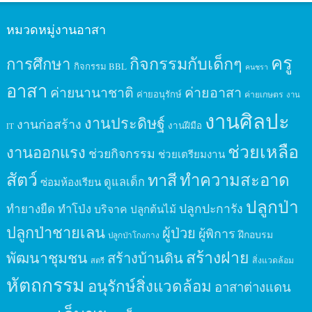
หมวดหมู่งานอาสา
ครู
กิจกรรมกับเด็กๆ
การศึกษา
กิจกรรม BBL
คนชรา
อาสา
ค่ายนานาชาติ
ค่ายอาสา
ค่ายอนุรักษ์
ค่ายเกษตร
งาน
งานศิลปะ
งานประดิษฐ์
งานก่อสร้าง
งานฝีมือ
IT
ช่วยเหลือ
งานออกแรง
ช่วยกิจกรรม
ช่วยเตรียมงาน
สัตว์
ทาสี
ทำความสะอาด
ดูแลเด็ก
ซ่อมห้องเรียน
ปลูกป่า
ปลูกปะการัง
ทำยางยืด
ทำโป่ง
บริจาค
ปลูกต้นไม้
ปลูกป่าชายเลน
ผู้ป่วย
ผู้พิการ
ฝึกอบรม
ปลูกป่าโกงกาง
สร้างฝาย
พัฒนาชุมชน
สร้างบ้านดิน
สิ่งแวดล้อม
สตรี
หัตถกรรม
อนุรักษ์สิ่งแวดล้อม
อาสาต่างแดน