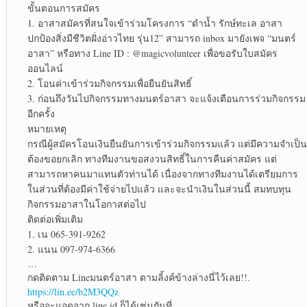
ขั้นตอนการสมัคร
1. อาสาสมัครที่สนใจเข้าร่วมโครงการ “ดำน้ำ รักษ์ทะเล อาสา
ปกป้องสิ่งมีชีวิตฝั่งอ่าวไทย รุ่น12” สามารถ inbox มายังเพจ “มนตร์
อาสา” หรือทาง Line ID : @magicvolunteer เพื่อขอรับใบสมัคร
ออนไลน์
2. โอนค่าเข้าร่วมกิจกรรมเพื่อยืนยันสิทธิ์
3. ก่อนถึงวันไปกิจกรรมทางมนตร์อาสา จะแจ้งเตือนการร่วมกิจกรรม
อีกครั้ง
หมายเหตุ
กรณีผู้สมัครโอนเงินยืนยันการเข้าร่วมกิจกรรมแล้ว แต่มีความจำเป็น
ต้องขอยกเลิก ทางทีมงานขอสงวนสิทธิ์ในการคืนค่าสมัคร แต่
สามารถหาคนมาแทนตัวท่านได้ เนื่องจากทางทีมงานได้เตรียมการ
ในส่วนที่ต้องมีค่าใช้จ่ายไปแล้ว และจะนำเงินในส่วนนี้ สมทบทุน
กิจกรรมอาสาในโอกาสต่อไป
ติดต่อเพิ่มเติม
1. เน 065-391-9262
2. แนน 097-974-6366
…
กดติดตาม Lineมนตร์อาสา ตามลิ้งค์ข้างล่างนี่ไว้เลย!!.
https://lin.ee/b2M3QQz
หรือจะแอดจาก line id ก็ได้เช่นกันที่