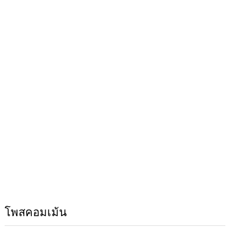
โพสคอมเม้น