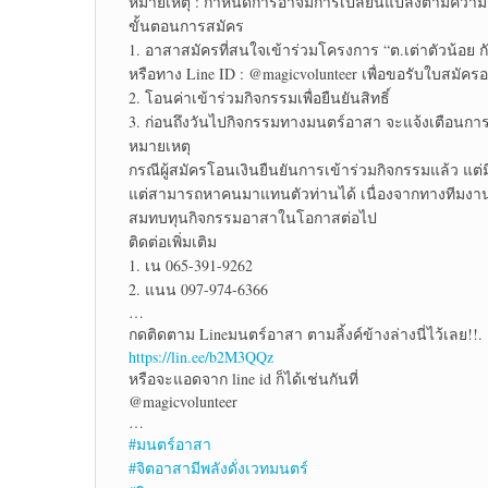
หมายเหตุ : กำหนดการอาจมีการเปลี่ยนแปลงตามควา
ขั้นตอนการสมัคร
1. อาสาสมัครที่สนใจเข้าร่วมโครงการ “ต.เต่าตัวน้อย ก
หรือทาง Line ID : @magicvolunteer เพื่อขอรับใบสมัคร
2. โอนค่าเข้าร่วมกิจกรรมเพื่อยืนยันสิทธิ์
3. ก่อนถึงวันไปกิจกรรมทางมนตร์อาสา จะแจ้งเตือนการร
หมายเหตุ
กรณีผู้สมัครโอนเงินยืนยันการเข้าร่วมกิจกรรมแล้ว แ
แต่สามารถหาคนมาแทนตัวท่านได้ เนื่องจากทางทีมงานได
สมทบทุนกิจกรรมอาสาในโอกาสต่อไป
ติดต่อเพิ่มเติม
1. เน 065-391-9262
2. แนน 097-974-6366
…
กดติดตาม Lineมนตร์อาสา ตามลิ้งค์ข้างล่างนี่ไว้เลย!!.
https://lin.ee/b2M3QQz
หรือจะแอดจาก line id ก็ได้เช่นกันที่
@magicvolunteer
…
#มนตร์อาสา
#จิตอาสามีพลังดั่งเวทมนตร์