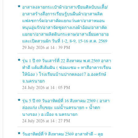
อาสาลงลายกระเป๋าผ้า/อาสาเขียนศิลป์บนเสื้อ/
อาสาสร้างสื่อการเรียนรู้บนผืนผ้า/อาสาผลิต
แฟลชการ์ด/อาสาคัดแยกแว่นตา/อาสาหมอน
หนุนอุ่นรัก/อาสาจัดชุดกางเกงผ้าอ้อม/อาสาคัด
แยกยา/อาสาผลิตดินกระดาษ/อาสาเยี่ยมตายาย
และเปิดสวนผัก วันที่ 1-2, 8-9, 15-16 ส.ค. 2569
29 July 2026 at 14 : 39 PM
รุ่น 1 ปี 69 วันเสาร์ที่ 22 สิงหาคม พ.ศ.2569 อาสา
ทำดี แต้มสีเติมฝัน ( ซ่อมแซม + ทาสีอาคารเรียน
ให้น้อง ) โรงเรียนบ้านปากคลอง17 อ.องครักษ์
จ.นครนายก
24 July 2026 at 14 : 05 PM
รุ่น 5 ปี 69 วันอาทิตย์ที่ 16 สิงหาคม 2569 ( อาสา
ล่องแก่ง เก็บขยะ แม่น้ำนครนายก + น้ำตก
นางรอง ) อ.เมือง จ.นครนายก
24 July 2026 at 14 : 27 PM
วันอาทิตย์ที่ 9 สิงหาคม 2569 อาสาทำดี – ลุย