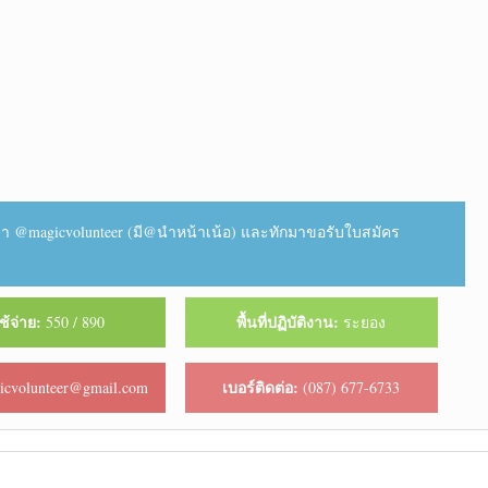
า @magicvolunteer (มี@นำหน้าเน้อ) และทักมาขอรับใบสมัคร
ช้จ่าย:
พื้นที่ปฏิบัติงาน:
550 / 890
ระยอง
เบอร์ติดต่อ:
cvolunteer@gmail.com
(087) 677-6733