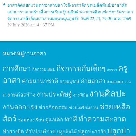
อาสาคัดแยกแว่นตา/อาสาปลาใจดี/อาสาจัดชุดเมล็ดพันธุ์/อาสาคัด
แยกยา/อาสาสร้างสื่อการเรียนรู้บนผืนผ้า/อาสาผลิตแฟลชการ์ด/อาสา
จัดกางเกงผ้าอ้อม/อาสาหมอนหนุนอุ่นรัก วันที่ 22-23, 29-30 ส.ค. 2569
29 July 2026 at 14 : 37 PM
หมวดหมู่งานอาสา
ครู
กิจกรรมกับเด็กๆ
การศึกษา
กิจกรรม BBL
คนชรา
อาสา
ค่ายนานาชาติ
ค่ายอาสา
ค่ายอนุรักษ์
ค่ายเกษตร
งาน
งานศิลปะ
งานประดิษฐ์
งานก่อสร้าง
งานฝีมือ
IT
ช่วยเหลือ
งานออกแรง
ช่วยกิจกรรม
ช่วยเตรียมงาน
สัตว์
ทาสี
ทำความสะอาด
ดูแลเด็ก
ซ่อมห้องเรียน
ปลูกป่า
ปลูกปะการัง
ทำยางยืด
ทำโป่ง
บริจาค
ปลูกต้นไม้