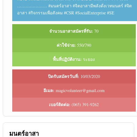
………………… #มนตร์อาสา #จิตอาสามีพลังดั่งเวทมนตร์ #จิต
อาสา #กิจกรรมเพื่อสังคม #CSR #SocialEnterprise #SE
จำนวนอาสาสมัครที่รับ:
70
ค่าใช้จ่าย:
550/790
พื้นที่ปฏิบัติงาน:
ระยอง
ปิดรับสมัครวันที่:
10/03/2020
อีเมล:
magicvolunteer@gmail.com
เบอร์ติดต่อ:
(065) 391-9262
มนตร์อาสา