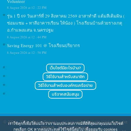
Volunteer
8 August 2026 at 12 : 22 PM
รุ่น 1 ปี 69 วันเสาร์ที่ 29 สิงหาคม 2569 อาสาทำดี แต้มสีเติมฝัน (
ซ่อมแซม + ทาสีอาคารเรียน ให้น้อง ) โรงเรียนบ้านห้วยรางเกตุ
อ.กำแพงแสน จ.นครปฐม
8 August 2026 at 12 : 44 PM
Saving Energy 101 @ โรงเรียนปริยากร
8 August 2026 at 12 : 58 PM
เว็บไซต์มีอะไรบ้าง?
วิธีใช้งานสำหรับสมาชิก
วิธีใช้งานสำหรับองค์กรเครือข่าย
บริจาคสนับสนุน
© 2004 - 2024
เครือข่ายจิตอาสา : งานอาสาสมัคร จิตอาสา | Volunteerspirit
เราใช้คุกกี้เพื่อให้แน่ใจว่าเรามอบประสบการณ์ที่ดีที่สุดแก่คุณบนเว็บไซต์
Network
. All rights reserved.
กดเลือก OK หากคุณประสงค์ใช้ไซต์นี้ต่อไป เพื่อยอมรับ cookies