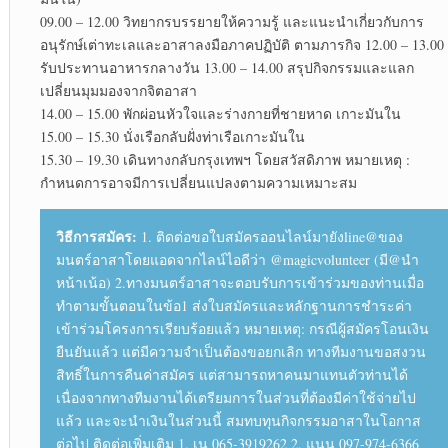
09.00 – 12.00 วิทยากรบรรยายให้ความรู้ และแนะนำเกี่ยวกับการ
อนุรักษ์เต่าทะเลและอาสาลงมือภาคปฏิบัติ ตามภารกิจ 12.00 – 13.00
รับประทานอาหารกลางวัน 13.00 – 14.00 สรุปกิจกรรมและแลก
เปลี่ยนมุมมองจากจิตอาสา
14.00 – 15.00 พักผ่อนหัวใจและร่างกายที่ชายหาด เกาะมันใน
15.00 – 15.30 นั่งเรือกลับฝั่งท่าเรือเกาะมันใน
15.30 – 19.30 เดินทางกลับกรุงเทพฯ โดยสวัสดิภาพ หมายเหตุ :
กำหนดการอาจมีการเปลี่ยนแปลงตามความเหมาะสม
วิธีการสมัคร:
1. ติดต่อขอใบสมัครออนไลน์มายังline@ของ
มนตร์อาสาโดยแอดจากไลน์ไอดีว่า @magicvolunteer (มี@นำ
หน้าเน้อ) 2.ทางมนตร์อาสาจะตอบรับการเข้าร่วมของท่านเมื่อ
ทำตามขั้นตอนในข้อ1 ส่งใบสมัครและหลักฐานการชำระค่า
เข้าร่วมโครงการเรียบร้อยแล้ว หมายเหตุ: กรณีผู้สมัครโอนเงิน
ยืนยันแล้ว แต่มีความจำเป็นต้องขอยกเลิก ทางทีมงานขอสงวน
สิทธิ์ในการคืนค่าสมัคร แต่สามารถหาคนมาแทนตัวท่านได้
เนื่องจากทางทีมงานได้เตรียมการในส่วนที่ต้องมีค่าใช้จ่ายไป
แล้ว และจะนำเงินในส่วนนี้ สมทบทุนกิจกรรมอาสาในโอกาส
ต่อไป ติดต่อเพิ่มเติม 1. เน 065-3919262 2. แนน 097-974-6366