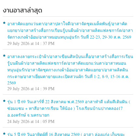
งานอาสาล่าสุด
อาสาคัดแยกแว่นตา/อาสาปลาใจดี/อาสาจัดชุดเมล็ดพันธุ์/อาสาคัด
แยกยา/อาสาสร้างสื่อการเรียนรู้บนผืนผ้า/อาสาผลิตแฟลชการ์ด/อาสา
จัดกางเกงผ้าอ้อม/อาสาหมอนหนุนอุ่นรัก วันที่ 22-23, 29-30 ส.ค. 2569
29 July 2026 at 14 : 37 PM
อาสาลงลายกระเป๋าผ้า/อาสาเขียนศิลป์บนเสื้อ/อาสาสร้างสื่อการเรียน
รู้บนผืนผ้า/อาสาผลิตแฟลชการ์ด/อาสาคัดแยกแว่นตา/อาสาหมอน
หนุนอุ่นรัก/อาสาจัดชุดกางเกงผ้าอ้อม/อาสาคัดแยกยา/อาสาผลิตดิน
กระดาษ/อาสาเยี่ยมตายายและเปิดสวนผัก วันที่ 1-2, 8-9, 15-16 ส.ค.
2569
29 July 2026 at 14 : 39 PM
รุ่น 1 ปี 69 วันเสาร์ที่ 22 สิงหาคม พ.ศ.2569 อาสาทำดี แต้มสีเติมฝัน (
ซ่อมแซม + ทาสีอาคารเรียน ให้น้อง ) โรงเรียนบ้านปากคลอง17
อ.องครักษ์ จ.นครนายก
24 July 2026 at 14 : 05 PM
รุ่น 5 ปี 69 วันอาทิตย์ที่ 16 สิงหาคม 2569 ( อาสา ล่องแก่ง เก็บขยะ