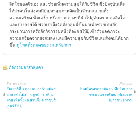
จิตใจของตัวเอง และช่วยเพิ่มความสุขให้กับชีวิต ซึ่งปัจจุบันเห็น
ได้ว่าคนในสังคมมีปัญหาสุขภาพจิตเป็นจำนวนมากทั้ง
ความเครียด ซึมเศร้า หรือภาวะต่างๆที่นำไปสู่อันตรายต่อจิตใจ
และร่างกายได้ พวกเราจึงจัดตั้งกลุ่มนี้ขึนมาเพื่อช่วยเป็นอีก
กระบวนการหรืออีกกิจกรรมหนึ่งที่จะช่ยให้ผู้เข้าร่วมลดภาวะ
ความเครียดจากสังคมลง และมีความสุขกับชีวิตและสังคมได้มาก
ขึ้น
ดูโพสทั้งหมดของ มนตร์อาสา
กิจกรรมอาสาสมัคร
Previous post
Next post
วันเสาร์ที่ 3 ตุลาคม 63 รับสมัคร
รับสมัครอาสาสมัคร > ทีมวิทยากร
อาสาทำโป่ง + ปลูกป่า + สร้าง
กระบวนการพัฒนาศักยภาพ
ฝาย (หินทิ้ง) อ.สวนผึ้ง จ.ราชบุรี
เยาวชน 1 ท่าน
(รุ่น5 ปี63)