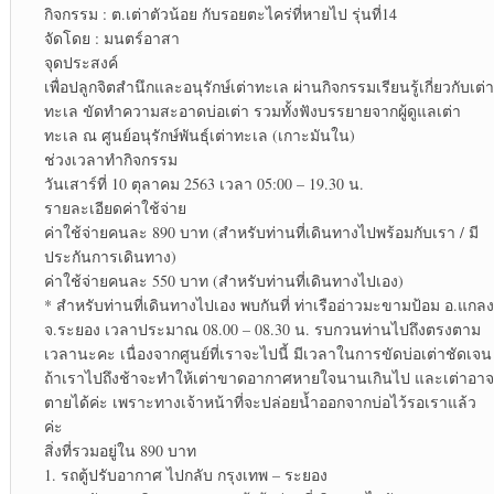
กิจกรรม : ต.เต่าตัวน้อย กับรอยตะไคร่ที่หายไป รุ่นที่14
จัดโดย : มนตร์อาสา
จุดประสงค์
เพื่อปลูกจิตสำนึกและอนุรักษ์เต่าทะเล ผ่านกิจกรรมเรียนรู้เกี่ยวกับเต่า
ทะเล ขัดทำความสะอาดบ่อเต่า รวมทั้งฟังบรรยายจากผู้ดูแลเต่า
ทะเล ณ ศูนย์อนุรักษ์พันธุ์เต่าทะเล (เกาะมันใน)
ช่วงเวลาทำกิจกรรม
วันเสาร์ที่ 10 ตุลาคม 2563 เวลา 05:00 – 19.30 น.
รายละเอียดค่าใช้จ่าย
ค่าใช้จ่ายคนละ 890 บาท (สำหรับท่านที่เดินทางไปพร้อมกับเรา / มี
ประกันการเดินทาง)
ค่าใช้จ่ายคนละ 550 บาท (สำหรับท่านที่เดินทางไปเอง)
* สำหรับท่านที่เดินทางไปเอง พบกันที่ ท่าเรืออ่าวมะขามป้อม อ.แกลง
จ.ระยอง เวลาประมาณ 08.00 – 08.30 น. รบกวนท่านไปถึงตรงตาม
เวลานะคะ เนื่องจากศูนย์ที่เราจะไปนี้ มีเวลาในการขัดบ่อเต่าชัดเจน
ถ้าเราไปถึงช้าจะทำให้เต่าขาดอากาศหายใจนานเกินไป และเต่าอาจ
ตายได้ค่ะ เพราะทางเจ้าหน้าที่จะปล่อยน้ำออกจากบ่อไว้รอเราแล้ว
ค่ะ
สิ่งที่รวมอยู่ใน 890 บาท
1. รถตู้ปรับอากาศ ไปกลับ กรุงเทพ – ระยอง