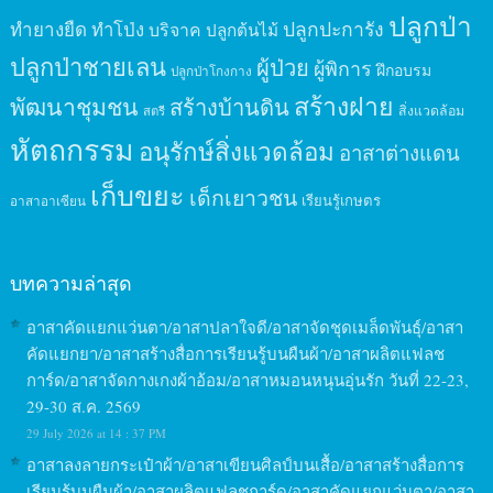
ปลูกป่า
ปลูกปะการัง
ทำยางยืด
ทำโป่ง
บริจาค
ปลูกต้นไม้
ปลูกป่าชายเลน
ผู้ป่วย
ผู้พิการ
ฝึกอบรม
ปลูกป่าโกงกาง
สร้างฝาย
พัฒนาชุมชน
สร้างบ้านดิน
สิ่งแวดล้อม
สตรี
หัตถกรรม
อนุรักษ์สิ่งแวดล้อม
อาสาต่างแดน
เก็บขยะ
เด็กเยาวชน
เรียนรู้เกษตร
อาสาอาเซียน
บทความล่าสุด
อาสาคัดแยกแว่นตา/อาสาปลาใจดี/อาสาจัดชุดเมล็ดพันธุ์/อาสา
คัดแยกยา/อาสาสร้างสื่อการเรียนรู้บนผืนผ้า/อาสาผลิตแฟลช
การ์ด/อาสาจัดกางเกงผ้าอ้อม/อาสาหมอนหนุนอุ่นรัก วันที่ 22-23,
29-30 ส.ค. 2569
29 July 2026 at 14 : 37 PM
อาสาลงลายกระเป๋าผ้า/อาสาเขียนศิลป์บนเสื้อ/อาสาสร้างสื่อการ
เรียนรู้บนผืนผ้า/อาสาผลิตแฟลชการ์ด/อาสาคัดแยกแว่นตา/อาสา