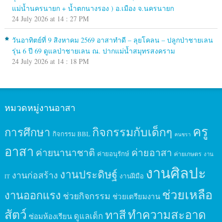
แม่น้ำนครนายก + น้ำตกนางรอง ) อ.เมือง จ.นครนายก
24 July 2026 at 14 : 27 PM
วันอาทิตย์ที่ 9 สิงหาคม 2569 อาสาทำดี – ลุยโคลน – ปลูกป่าชายเลน
รุ่น 6 ปี 69 ดูแลป่าชายเลน ณ. ปากแม่น้ำสมุทรสงคราม
24 July 2026 at 14 : 18 PM
หมวดหมู่งานอาสา
ครู
กิจกรรมกับเด็กๆ
การศึกษา
กิจกรรม BBL
คนชรา
อาสา
ค่ายนานาชาติ
ค่ายอาสา
ค่ายอนุรักษ์
ค่ายเกษตร
งาน
งานศิลปะ
งานประดิษฐ์
งานก่อสร้าง
งานฝีมือ
IT
ช่วยเหลือ
งานออกแรง
ช่วยกิจกรรม
ช่วยเตรียมงาน
สัตว์
ทาสี
ทำความสะอาด
ดูแลเด็ก
ซ่อมห้องเรียน