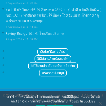
8 August 2026 at 12 : 22 PM
รุ่น 1 ปี 69 วันเสาร์ที่ 29 สิงหาคม 2569 อาสาทำดี แต้มสีเติมฝัน (
ซ่อมแซม + ทาสีอาคารเรียน ให้น้อง ) โรงเรียนบ้านห้วยรางเกตุ
อ.กำแพงแสน จ.นครปฐม
8 August 2026 at 12 : 44 PM
Saving Energy 101 @ โรงเรียนปริยากร
8 August 2026 at 12 : 58 PM
เว็บไซต์มีอะไรบ้าง?
วิธีใช้งานสำหรับสมาชิก
วิธีใช้งานสำหรับองค์กรเครือข่าย
บริจาคสนับสนุน
© 2004 - 2024
เครือข่ายจิตอาสา : งานอาสาสมัคร จิตอาสา | Volunteerspirit
เราใช้คุกกี้เพื่อให้แน่ใจว่าเรามอบประสบการณ์ที่ดีที่สุดแก่คุณบนเว็บไซต์
Network
. All rights reserved.
กดเลือก OK หากคุณประสงค์ใช้ไซต์นี้ต่อไป เพื่อยอมรับ cookies