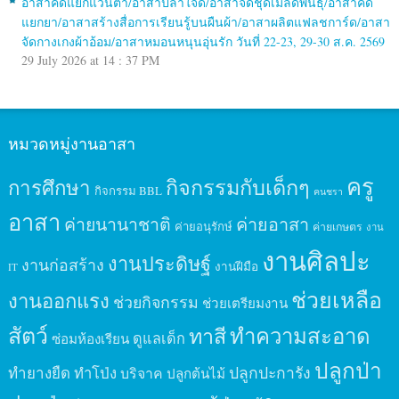
อาสาคัดแยกแว่นตา/อาสาปลาใจดี/อาสาจัดชุดเมล็ดพันธุ์/อาสาคัด
แยกยา/อาสาสร้างสื่อการเรียนรู้บนผืนผ้า/อาสาผลิตแฟลชการ์ด/อาสา
จัดกางเกงผ้าอ้อม/อาสาหมอนหนุนอุ่นรัก วันที่ 22-23, 29-30 ส.ค. 2569
29 July 2026 at 14 : 37 PM
หมวดหมู่งานอาสา
ครู
กิจกรรมกับเด็กๆ
การศึกษา
กิจกรรม BBL
คนชรา
อาสา
ค่ายนานาชาติ
ค่ายอาสา
ค่ายอนุรักษ์
ค่ายเกษตร
งาน
งานศิลปะ
งานประดิษฐ์
งานก่อสร้าง
งานฝีมือ
IT
ช่วยเหลือ
งานออกแรง
ช่วยกิจกรรม
ช่วยเตรียมงาน
สัตว์
ทาสี
ทำความสะอาด
ดูแลเด็ก
ซ่อมห้องเรียน
ปลูกป่า
ปลูกปะการัง
ทำยางยืด
ทำโป่ง
บริจาค
ปลูกต้นไม้