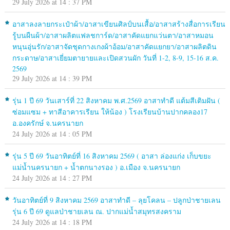
29 July 2026 at 14 : 37 PM
อาสาลงลายกระเป๋าผ้า/อาสาเขียนศิลป์บนเสื้อ/อาสาสร้างสื่อการเรียน
รู้บนผืนผ้า/อาสาผลิตแฟลชการ์ด/อาสาคัดแยกแว่นตา/อาสาหมอน
หนุนอุ่นรัก/อาสาจัดชุดกางเกงผ้าอ้อม/อาสาคัดแยกยา/อาสาผลิตดิน
กระดาษ/อาสาเยี่ยมตายายและเปิดสวนผัก วันที่ 1-2, 8-9, 15-16 ส.ค.
2569
29 July 2026 at 14 : 39 PM
รุ่น 1 ปี 69 วันเสาร์ที่ 22 สิงหาคม พ.ศ.2569 อาสาทำดี แต้มสีเติมฝัน (
ซ่อมแซม + ทาสีอาคารเรียน ให้น้อง ) โรงเรียนบ้านปากคลอง17
อ.องครักษ์ จ.นครนายก
24 July 2026 at 14 : 05 PM
รุ่น 5 ปี 69 วันอาทิตย์ที่ 16 สิงหาคม 2569 ( อาสา ล่องแก่ง เก็บขยะ
แม่น้ำนครนายก + น้ำตกนางรอง ) อ.เมือง จ.นครนายก
24 July 2026 at 14 : 27 PM
วันอาทิตย์ที่ 9 สิงหาคม 2569 อาสาทำดี – ลุยโคลน – ปลูกป่าชายเลน
รุ่น 6 ปี 69 ดูแลป่าชายเลน ณ. ปากแม่น้ำสมุทรสงคราม
24 July 2026 at 14 : 18 PM