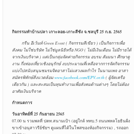
กิจกรรมทำบ้านปลา เกาะลอย-เกาะสีชัง จ.ชลบุรี 25 ก.ย. 2565
กรีน อีเว้นท์ Green Event ( กิจกรรมสีเขียว ) เป็นกิจการเพื่อ
สังคม ไม่ใช่บริษัท ไม่ใช่มูลนิธิหรือ NGO ( ไม่มีเงินเดือน ไม่มีรายได้
จากเงินบริจาค ) แต่เป็นกลุ่มจัดค่ายกิจกรรม อบรม สัมมนา ศึกษาดู
งาน กึ่งท่องเที่ยวเชิงอนุรักษ์ งบประมาณที่เหลือจากการจัดกิจกรรม
แบ่งไปสนับสนุนชมรมจิตอาสาไม่แสวงผลกำไร ในนามเพจ อาสา
สมัครพิทักษ์สิ่งแวดล้อม
www.facebook.com/EPV.or.th
( ผู้จัดเครือ
เดียวกัน ) และสะสมเป็นทุนทำงานเพื่อสังคมด้านต่างๆ โดยไม่ต้อง
อาศัยเงินบริจาค
กำหนดการ
วันอาทิตย์ที่ 25 กันยายน 2565
07.00 น รวมพลที่ ปตท.สนามเป้า (อยู่ใกล้ ททบ.5 ถนนพหลโยธินฝั่ง
ขาเข้าอนุสาวรีย์ชัยฯ ดูแผนที่ได้ในโพสของห้องกิจกรรม) , รถออก