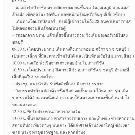
07.30 น
– ต่อแถวรับป้ายชื่อ ตรวจคัดกรองก่อนขึ้นรถ วัดอุณหภูมิ สวมแมส
ล้างมือ เช็คสถานะวัคซีน ( แอพหม้อพร้อมหรืออื่นๆ ที่เกี่ยวข้อง )
– เดินทางโดยรถบัสแอร์ , กรณีผู้เข้าร่วมไม่ถึง 28 คนค่าเหมารถบัส
ไม่พอขอสงวนสิทธิ์จัดเป็นรถตู้
– รถออกจาก ปตท. แล้วเลี้ยวขึ้นทางด่วน วิ่งเส้นมอเตอร์เวย์ไปลง
ชลบุรี
09.30 น (โดยประมาณ) เดินทางถึงเกาะลอย อ.ศรีราชา จ.ชลบุรี (
เป็นเกาะเล็กๆ ที่มีสะพานข้ามไปได้ และเป็นที่ต่อเรือไป อ.เกาะสีชัง )
10.00 น ลงเรือ นั่งเรือจากเกาะลอยข้ามไปเกาะสีชัง
10.50 น (โดยประมาณ) ถึงเกาะสีชัง อ.เกาะสีชัง จ.ชลบุรี อำเภอที่
เล็กที่สุดในประเทศไทย
– ประชุม แนะนำตัว รับฟังคำชี้แจง ฟังการบรรยาย
– กิจกรรมทำบ้านปลาด้วยซั้งเชือก จะเก็บสะสมไว้หลายๆ รุ่น เมื่อ
รวบรวมได้จำนวนหนึ่งแล้ว จะมอบให้สมาคมประมงพื้นบ้าน นำไป
หย่อนลงทะเล
12.30 น พักรับประทานอาหารกลางวัน
13.00 น ขึ้นรถสองแถว พาสำรวจรอบเกาะ แวะเก็บขยะชายหาดตาม
สถานที่ท่องเที่ยวต่างๆ บนเกาะ ได้แก่ ศาลเจ้าพ่อเขาใหญ่ ช่องเขา
ขาด พระจุฑาธุชราชฐาน และหาดถ้ำพัง