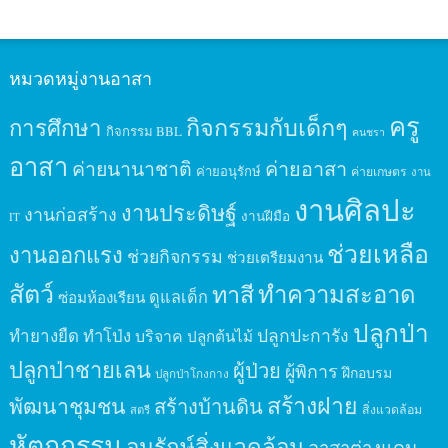
หมวดหมู่งานอาสา
ครู
กิจกรรมกับเด็กๆ
การศึกษา
กิจกรรม BBL
คนชรา
อาสา
ค่ายนานาชาติ
ค่ายอาสา
ค่ายอนุรักษ์
ค่ายเกษตร
งาน
งานศิลปะ
งานประดิษฐ์
งานก่อสร้าง
งานฝีมือ
IT
ช่วยเหลือ
งานออกแรง
ช่วยกิจกรรม
ช่วยเตรียมงาน
สัตว์
ทาสี
ทำความสะอาด
ดูแลเด็ก
ซ่อมห้องเรียน
ปลูกป่า
ปลูกปะการัง
ทำยางยืด
ทำโป่ง
บริจาค
ปลูกต้นไม้
ปลูกป่าชายเลน
ผู้ป่วย
ผู้พิการ
ฝึกอบรม
ปลูกป่าโกงกาง
สร้างฝาย
พัฒนาชุมชน
สร้างบ้านดิน
สิ่งแวดล้อม
สตรี
หัตถกรรม
อนุรักษ์สิ่งแวดล้อม
อาสาต่างแดน