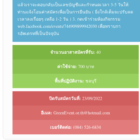
แล้วเราจะตอบกลับเป็นเลขบัญชีและกำหนดเวลา 3-5 วันให้
ท่านแจ้งโอนค่าสมัครเพื่อเป็นการยืนยัน ( ยิ่งใกล้เต็มจะปรับลด
เวลาลงเรื่อยๆ เหลือ 1-2 วัน ) 3. กดเข้าร่วมห้องกิจกรรม
web.facebook.com/events/744909899942030 เพื่อทราบกา
รอัพเดรทที่เป็นปัจจุบัน
จำนวนอาสาสมัครที่รับ:
40
ค่าใช้จ่าย:
700 บาท
พื้นที่ปฏิบัติงาน:
ชลบุรี
ปิดรับสมัครวันที่:
23/09/2022
อีเมล:
GreenEvent.or.th@hotmail.com
เบอร์ติดต่อ:
(084) 526-6834