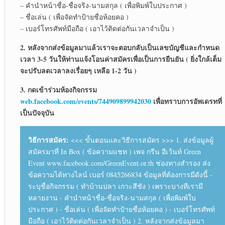
– คำนำหน้าชื่อ-ชื่อจริง-นามสกุล ( เพื่อพิมพ์ใบประกาศ )
– ชื่อเล่น ( เพื่อจัดทำป้ายชื่อห้อยคอ )
– เบอร์โทรศัพท์มือถือ ( เอาไว้ติดต่อกันเวลาจำเป็น )
2. หลังจากส่งข้อมูลมาแล้วเราจะตอบกลับเป็นเลขบัญชีและกำหนด
เวลา 3-5 วันให้ท่านแจ้งโอนค่าสมัครเพื่อเป็นการยืนยัน ( ยิ่งใกล้เต็ม
จะปรับลดเวลาลงเรื่อยๆ เหลือ 1-2 วัน )
3. กดเข้าร่วมห้องกิจกรรม
web.facebook.com/events/744909899942030
เพื่อทราบการอัพเดรทที่
เป็นปัจจุบัน
วิธีการสมัคร:
<<< ขั้นตอนและวิธีการสมัคร >>> 1. ส่งข้อมูลผู้
สมัครมาที่ In Box ( ข้อความแชท ) เพจ กรีน อีเว้นท์ Green
Event www.facebook.com/GreenEvent.or.th ช่องทางสำรอง ส่ง
ข้อความได้ทางไลน์ เบอร์ 0845266834 ข้อมูลที่ต้องการมีดังนี้ -
ระบุชื่อกิจกรรม ( ทำบ้านปลา เกาะสีชัง ) เพราะบางทีเรามี
หลายงาน - คำนำหน้าชื่อ-ชื่อจริง-นามสกุล ( เพื่อพิมพ์ใบ
ประกาศ ) - ชื่อเล่น ( เพื่อจัดทำป้ายชื่อห้อยคอ ) - เบอร์โทรศัพท์
มือถือ ( เอาไว้ติดต่อกันเวลาจำเป็น ) 2. หลังจากส่งข้อมูลมา