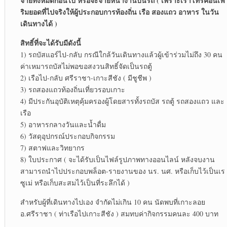
จ่ายทั้งหมดก่อนไป หรือจะจ่ายหน้างานบนรถ ( เพราะเราโทรคอนเฟ
ริมยอดที่ไปจริงให้ผู้ประกอบการท้องถิ่น เรือ สองแถว อาหาร ในวัน
เดินทางได้ )
สิทธิ์ที่จะได้รับมีดังนี้
1) รถบัสแอร์ไป-กลับ กรณีใกล้วันเดินทางแล้วผู้เข้าร่วมไม่ถึง 30 คน
ค่าเหมารถบัสไม่พอขอสงวนสิทธิ์จัดเป็นรถตู้
2) เรือไป-กลับ ศรีราชา-เกาะสีชัง ( มีชูชีพ )
3) รถสองแถวท้องถิ่นเที่ยวรอบเกาะ
4) มีประกันอุบัติเหตุคุ้มครองผู้โดยสารทั้งรถบัส รถตู้ รถสองแถว และ
เรือ
5) อาหารกลางวันและน้ำดื่ม
6) วัสดุอุปกรณ์ประกอบกิจกรรม
7) สตาฟและวิทยากร
8) ใบประกาศ ( จะได้รับเป็นไฟล์รูปภาพทางออนไลน์ หลังจบงาน
สามารถนำไปประกอบพล็อต-รายงานของ นร. นศ. หรือเก็บไว้เป็นเร
ซูเม่ หรือเก็บสะสมไว้เป็นที่ระลึกได้ )
สำหรับผู้ที่เดินทางไปเอง จำกัดไม่เกิน 10 คน นัดพบที่เกาะลอย
อ.ศรีราชา ( ท่าเรือไปเกาะสีชัง ) สมทบค่ากิจกรรมคนละ 400 บาท