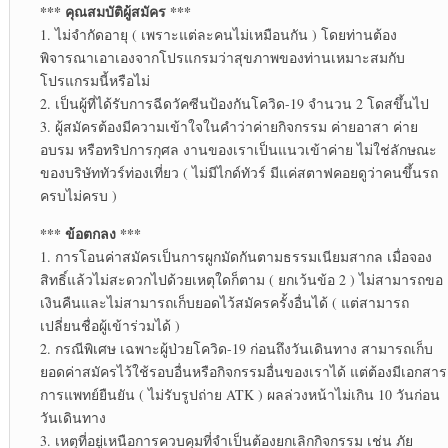
*** คุณสมบัติผู้สมัคร ***
1. ไม่จำกัดอายุ ( เพราะแต่ละคนไม่เหมือนกัน ) โดยท่านต้อง
พิจารณาเอาเองจากโปรแกรมว่าสุขภาพของท่านเหมาะสมกับ
โปรแกรมนี้หรือไม่
2. เป็นผู้ที่ได้รับการฉีดวัคซีนป้องกันโควิด-19 จำนวน 2 โดสขึ้นไป
3. ผู้สมัครต้องมีความเข้าใจในคำว่าค่ายกิจกรรม ค่ายอาสา ค่าย
อบรม หรือทริปการกุศล งานของเราเป็นแนวเข้าค่าย ไม่ใช่ลักษณะ
ของบริษัททัวร์ท่องเที่ยว ( ไม่มีไกด์ทัวร์ มีแค่สตาฟคอยดูว่าคนขึ้นรถ
ครบไม่ครบ )
*** ข้อตกลง ***
1. การโอนค่าสมัครเป็นการผูกมัดกันตามธรรมเนียมสากล เมื่อจอง
สิทธิ์แล้วไม่สะดวกไปด้วยเหตุใดก็ตาม ( ยกเว้นข้อ 2 ) ไม่สามารถขอ
เงินคืนและไม่สามารถเก็บยอดไว้สมัครครั้งอื่นได้ ( แต่สามารถ
เปลี่ยนชื่อผู้เข้าร่วมได้ )
2. กรณีพิเศษ เฉพาะผู้ป่วยโควิด-19 ก่อนถึงวันเดินทาง สามารถเก็บ
ยอดค่าสมัครไว้ใช้รอบอื่นหรือกิจกรรมอื่นของเราได้ แต่ต้องมีเอกสาร
การแพทย์ยืนยัน ( ไม่รับรูปถ่าย ATK ) ผลล่วงหน้าไม่เกิน 10 วันก่อน
วันเดินทาง
3. เหตุที่อยู่เหนือการควบคุมที่จำเป็นต้องยกเลิกกิจกรรม เช่น ภัย