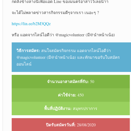
กดลิ้งข้างล่างนี้เพื่อแอด Line ของมนตร์อาสาไว้เลยน๊าา
จะได้ไม่พลาดข่าวสารกิจกรรมดีๆจากเรา เนอะๆ ?
https://lin.ee/b2M3QQz
หรือ แอดจากไลน์ไอดีว่า @magicvolunteer (มี@นำหน้าเน้อ)
วิธีการสมัคร:
สนใจสมัครกิจกรรม แอดจากไลน์ไอดีว่า
@magicvolunteer (มี@นำหน้าเน้อ) และทักมาขอรับใบสมัคร
ออนไลน์
จำนวนอาสาสมัครที่รับ:
50
ค่าใช้จ่าย:
450
พื้นที่ปฏิบัติงาน:
สมุทรปราการ
ปิดรับสมัครวันที่:
28/08/2020