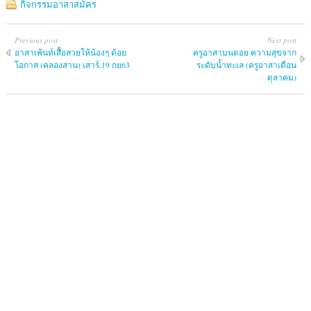
กิจกรรมอาสาสมัคร
Previous post
Next post
อาสาเพ้นท์เสื้อสวยให้น้องๆ ด้อย
ครูอาสาบนดอย ความสุขจาก
โอกาส (คลองสาน) เสาร์.19 กย63
ระดับน้ำทะเล (ครูอาสาเดือน
ตุลาคม)