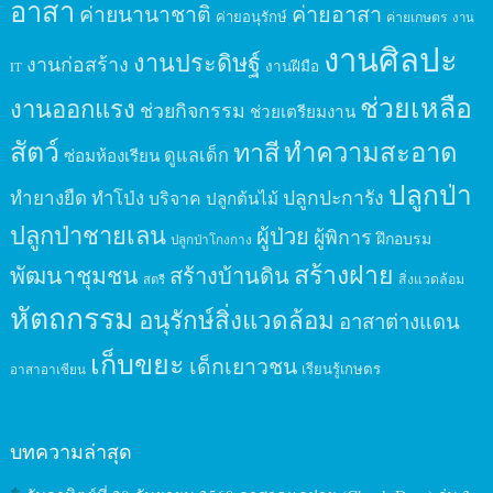
อาสา
ค่ายนานาชาติ
ค่ายอาสา
ค่ายอนุรักษ์
ค่ายเกษตร
งาน
งานศิลปะ
งานประดิษฐ์
งานก่อสร้าง
งานฝีมือ
IT
ช่วยเหลือ
งานออกแรง
ช่วยกิจกรรม
ช่วยเตรียมงาน
สัตว์
ทาสี
ทำความสะอาด
ดูแลเด็ก
ซ่อมห้องเรียน
ปลูกป่า
ปลูกปะการัง
ทำยางยืด
ทำโป่ง
บริจาค
ปลูกต้นไม้
ปลูกป่าชายเลน
ผู้ป่วย
ผู้พิการ
ฝึกอบรม
ปลูกป่าโกงกาง
สร้างฝาย
พัฒนาชุมชน
สร้างบ้านดิน
สิ่งแวดล้อม
สตรี
หัตถกรรม
อนุรักษ์สิ่งแวดล้อม
อาสาต่างแดน
เก็บขยะ
เด็กเยาวชน
เรียนรู้เกษตร
อาสาอาเซียน
บทความล่าสุด