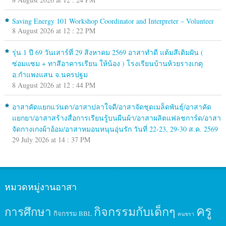
Saving Energy 101 Workshop Coordinator and Interpreter – Volunteer
8 August 2026 at 12 : 22 PM
รุ่น 1 ปี 69 วันเสาร์ที่ 29 สิงหาคม 2569 อาสาทำดี แต้มสีเติมฝัน (
ซ่อมแซม + ทาสีอาคารเรียน ให้น้อง ) โรงเรียนบ้านห้วยรางเกตุ
อ.กำแพงแสน จ.นครปฐม
8 August 2026 at 12 : 44 PM
อาสาคัดแยกแว่นตา/อาสาปลาใจดี/อาสาจัดชุดเมล็ดพันธุ์/อาสาคัด
แยกยา/อาสาสร้างสื่อการเรียนรู้บนผืนผ้า/อาสาผลิตแฟลชการ์ด/อาสา
จัดกางเกงผ้าอ้อม/อาสาหมอนหนุนอุ่นรัก วันที่ 22-23, 29-30 ส.ค. 2569
29 July 2026 at 14 : 37 PM
หมวดหมู่งานอาสา
ครู
กิจกรรมกับเด็กๆ
การศึกษา
กิจกรรม BBL
คนชรา