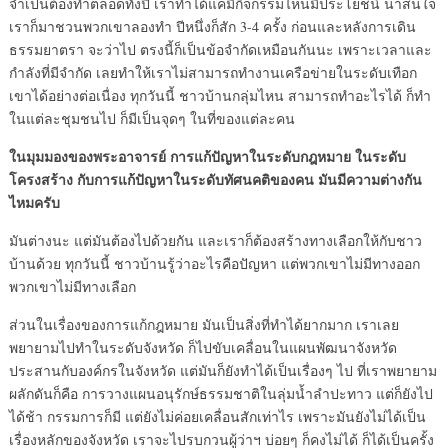
จำเป็นต้องทำตลอดทั้งปี เราทำได้แค่มีกิจกรรมไหนมีประโยชน์ น่าสนใจ
เราก็มาชวนพวกเขาลองทำ ปีหนึ่งก็สัก 3-4 ครั้ง ก่อนและหลังการเดิน
ธรรมยาตรา จะว่าไป ตรงนี้ก็เป็นข้อจำกัดเหมือนกันนะ เพราะเวลาและ
กำลังที่มีจำกัด เลยทำให้เราไม่สามารถทำงานเครือข่ายในระดับเทือก
เขาได้อย่างต่อเนื่อง ทุกวันนี้ ชาวบ้านกลุ่มไหน สามารถทำอะไรได้ ก็ทำ
ในแต่ละชุมชนไป ก็มีเป็นจุดๆ ในที่ของแต่ละคน
ในมุมมองของพระอาจารย์ การแก้ปัญหาในระดับกฎหมาย ในระดับ
โครงสร้าง กับการแก้ปัญหาในระดับทัศนคติของคน มันมีความต่างกัน
ไหมครับ
มันต่างนะ แต่มันต้องไปด้วยกัน และเราก็ต้องสร้างทางเลือกให้กับชาว
บ้านด้วย ทุกวันนี้ ชาวบ้านรู้ว่าอะไรคือปัญหา แต่พวกเขาไม่มีทางออก
พวกเขาไม่มีทางเลือก
ส่วนในเรื่องของการแก้กฎหมาย มันเป็นสิ่งที่ทำได้ยากมาก เราเลย
พยายามไปทำในระดับจังหวัด ก็ไปขับเคลื่อนในแผนพัฒนาจังหวัด
ประสานกับองค์กรในจังหวัด แต่มันก็ยังทำได้เป็นเรื่องๆ ไป ที่เราพยายาม
ผลักดันก็คือ การวางแผนอนุรักษ์ธรรมชาติในลุ่มน้ำลำปะทาว แต่ก็ยังไป
ได้ช้า กรรมการก็มี แต่ยังไม่ค่อยเคลื่อนสักเท่าไร เพราะมันยังไม่ได้เป็น
เรื่องหลักของจังหวัด เราจะไปรบกวนผู้ว่าฯ บ่อยๆ ก็คงไม่ได้ ก็ได้เป็นครั้ง