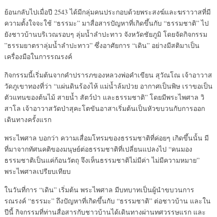
ย้อนกลับไปเมื่อปี 2543 ได้มีกลุ่มคนประกอบด้วยพระสงฆ์และฆราวาสที่มี
ความตั้งใจจะใช้ “ธรรมะ” มาสื่อสารปัญหาที่เกิดขึ้นกับ “ธรรมชาติ” ไป
ยังชาวบ้านบริเวณรอบๆ ลุ่มน้ำลำปะทาว จังหวัดชัยภูมิ โดยจัดกิจกรรม
”ธรรมยาตราลุ่มน้ำลำปะทาว” ซึ่งอาศัยการ “เดิน” อย่างมีสติมาเป็น
เครื่องมือในการรณรงค์
กิจกรรมนี้เริ่มต้นจากคำปรารภของหลวงพ่อคำเขียน สุวัณโณ เจ้าอาวาส
วัดภูเขาทองที่ว่า “แผ่นดินร้องไห้ แม่น้ำล้มป่วย อากาศเป็นพิษ เราขอเป็น
ตัวแทนของต้นไม้ สายน้ำ สัตว์ป่า และธรรมชาติ” โดยมีพระไพศาล วิ
สาโล เจ้าอาวาสวัดป่าสุคะโตขันอาสาเริ่มต้นเป็นหัวขบวนกับการออก
เดินทางครั้งแรก
พระไพศาล บอกว่า ความเสื่อมโทรมของธรรมชาติที่ค่อยๆ เกิดขึ้นนั้น มี
ที่มาจากทัศนคติของมนุษย์ต่อธรรมชาติที่เปลี่ยนแปลงไป “คนมอง
ธรรมชาติเป็นแค่ก้อนวัตถุ จึงเห็นธรรมชาติไม่มีค่า ไม่มีความหมาย”
พระไพศาลเปรียบเทียบ
ในวันที่การ “เดิน” เริ่มต้น พระไพศาล มีบทบาทเป็นผู้นำขบวนการ
รณรงค์ “ธรรมะ” ถึงปัญหาที่เกิดขึ้นกับ “ธรรมชาติ” ต่อชาวบ้าน และใน
ปีนี้ กิจกรรมที่ท่านสื่อสารกับชาวบ้านได้เดินทางผ่านทศวรรษแรก และ