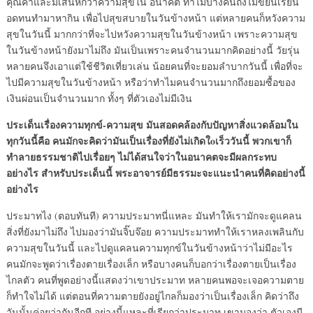
คุณค่าและมีเสน่ห์กว่าความสุขใน อนาคต ทำไมบางคนถึงไม่ขยันเรียน
อดทนทำมาหากิน เพื่อไปสุขสบายในวันข้างหน้า แต่หลายคนก็หวังความ
สุขในวันนี้ มากกว่าที่จะไปหวังความสุขในวันข้างหน้า เพราะความสุข
ในวันข้างหน้ายังมาไม่ถึง มันเป็นเพราะคนจำนวนมากคิดอย่างนี้ วัยรุ่น
หลายคนจึงเอาแต่ใช้ชีวิตเที่ยวเล่น น้อยคนที่จะยอมลำบากวันนี้ เพื่อที่จะ
ไปมีความสุขในวันข้างหน้า หรือว่าทำไมคนจำนวนมากถึงยอมซื้อของ
เงินผ่อนเป็นจำนวนมาก ทั้งๆ ที่ตัวเองไม่มีเงิน
ประเด็นเรื่องความทุกข์-ความสุข มันสอดคล้องกับปัญหาสิ่งแวดล้อมใน
ทุกวันนี้คือ คนมักจะคิดว่ามันเป็นเรื่องที่ยังไม่เกิดใoเร็ววันนี้ พวกเขาก็
ทำลายธรรมชาติไปเรื่อยๆ ไม่ได้สนใจว่าในอนาคตจะมีผลกระทบ
อย่างไร สำหรับประเด็นนี้ พระอาจารย์มีธรรมะจะแนะนำคนที่คิดอย่างนี้
อย่างไร
ประมาทไง (ตอบทันที) ความประมาทนี่แหละ มันทำให้เรามักจะดูแคลน
สิ่งที่ยังมาไม่ถึง ไปมองว่ามันจิ๊บจ๊อย ความประมาททำให้เราหลงเพลินกับ
ความสุขในวันนี้ และไปดูแคลนความทุกข์ในวันข้างหน้าว่าไม่มีอะไร
คนมักจะพูดว่าเรื่องตายเรื่องเล็ก หรือบางคนก็บอกว่าเรื่องตายเป็นเรื่อง
ไกลตัว คนที่พูดอย่างนี้แสดงว่าเขาประมาท หลายคนพอจะเจอความตาย
ก็ทำใจไม่ได้ แต่ตอนที่ความตายยังอยู่ไกลก็มองว่าเป็นเรื่องเล็ก คิดว่าถึง
วันนั้นค่อยว่ากันอีกที อย่างนี้แหละที่เรียกว่าประมาท เขามองว่า ตัวเองมี