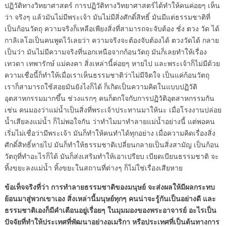
ปฏิวัติทางวิทยาศาสตร์ การปฏิวัติทางวิทยาศาสตร์ได้ทำให้คนค่อยๆ เห็น
ว่า จริงๆ แล้วมันไม่มีพระเจ้า มันไม่มีสิ่งศักดิ์สิทธิ์ มันมีแต่ธรรมชาติที่
เป็นก้อนวัตถุ ความจริงก็เหลือเพียงสิ่งที่สามารถจะจับต้อง ชั่ง ตวง วัด ได้
กาลิเลโอเป็นคนพูดไว้เลยว่า ความจริงจะต้องจับต้องได้ ตวงวัดได้ กลาย
เป็นว่า มันไม่มีความจริงที่นอกเหนือจากก้อนวัตถุ มันก็เลยทำให้เรื่อง
เทวดา เทพารักษ์ แม่คงคา สิ่งเหล่านี้ค่อยๆ หายไป และพระเจ้าก็ไม่มีด้วย
ความเชื่อนี้ก็ทำให้เมื่อเราเห็นธรรมชาติว่าไม่มีจิตใจ เป็นแค่ก้อนวัตถุ
เราก็สามารถใช้สอยมันยังไงก็ได้ ก็เกิดเป็นความคิดในแบบปฏิวัติ
อุตสาหกรรมมากขึ้น ช่วงแรกๆ คนก็ตกใจกับการปฏิวัติอุตสาหกรรมกัน
เช่น คนมองว่าแม่น้ำเป็นสิ่งที่พระเจ้าประทานมาให้นะ เมื่อโรงงานปล่อย
น้ำเสียลงแม่น้ำ ก็ไม่พอใจกัน ว่าทำไมมาทำลายแม่น้ำอย่างนี้ แต่พอคน
เริ่มไม่เชื่อว่ามีพระเจ้า มันก็ทำให้คนทำได้ทุกอย่าง เมื่อความคิดเรื่องสิ่ง
ศักดิ์สิทธิ์หายไป มันก็ทำให้ธรรมชาติเปลี่ยนกลายเป็นสิ่งสามัญ เป็นก้อน
วัตถุที่ทำอะไรก็ได้ มันก็ส่งเสริมทำให้เอาเปรียบ เบียดเบียนธรรมชาติ จะ
ทิ้งขยะลงแม่น้ำ ทิ้งขยะในสถานที่ต่างๆ ก็ไม่ใช่เรื่องเสียหาย
ข้อเท็จจริงที่ว่า การทำลายธรรมชาติของมนุษย์ จะส่งผลให้มีผลกระทบ
ย้อนมาสู่พวกเขาเอง สิ่งเหล่านี้มนุษย์ทุกๆ คนน่าจะรู้กันเป็นอย่างดี และ
ธรรมชาติเองก็มีคำเตือนอยู่เรื่อยๆ ในมุมมองของพระอาจารย์ อะไรเป็น
ปัจจัยที่ทำให้ประเทศที่พัฒนาอย่างอเมริกา หรือประเทศที่เป็นต้นทางการ