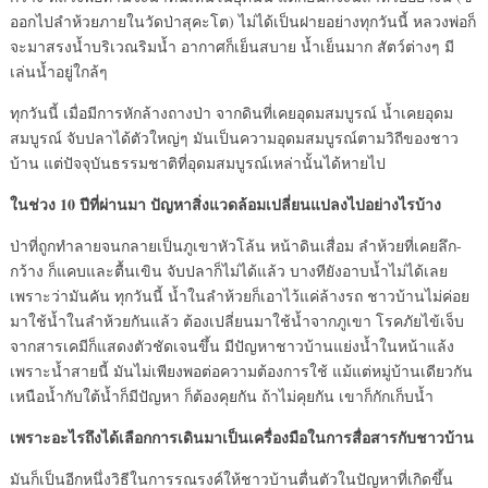
ออกไปลำห้วยภายในวัดป่าสุคะโต) ไม่ได้เป็นฝายอย่างทุกวันนี้ หลวงพ่อก็
จะมาสรงน้ำบริเวณริมน้ำ อากาศก็เย็นสบาย น้ำเย็นมาก สัตว์ต่างๆ มี
เล่นน้ำอยู่ใกล้ๆ
ทุกวันนี้ เมื่อมีการหักล้างถางป่า จากดินที่เคยอุดมสมบูรณ์ น้ำเคยอุดม
สมบูรณ์ จับปลาได้ตัวใหญ่ๆ มันเป็นความอุดมสมบูรณ์ตามวิถีของชาว
บ้าน แต่ปัจจุบันธรรมชาติที่อุดมสมบูรณ์เหล่านั้นได้หายไป
ในช่วง 10 ปีที่ผ่านมา ปัญหาสิ่งแวดล้อมเปลี่ยนแปลงไปอย่างไรบ้าง
ป่าที่ถูกทำลายจนกลายเป็นภูเขาหัวโล้น หน้าดินเสื่อม ลำห้วยที่เคยลึก-
กว้าง ก็แคบและตื้นเขิน จับปลาก็ไม่ได้แล้ว บางทียังอาบน้ำไม่ได้เลย
เพราะว่ามันคัน ทุกวันนี้ น้ำในลำห้วยก็เอาไว้แค่ล้างรถ ชาวบ้านไม่ค่อย
มาใช้น้ำในลำห้วยกันแล้ว ต้องเปลี่ยนมาใช้น้ำจากภูเขา โรคภัยไข้เจ็บ
จากสารเคมีก็แสดงตัวชัดเจนขึ้น มีปัญหาชาวบ้านแย่งน้ำในหน้าแล้ง
เพราะน้ำสายนี้ มันไม่เพียงพอต่อความต้องการใช้ แม้แต่หมู่บ้านเดียวกัน
เหนือน้ำกับใต้น้ำก็มีปัญหา ก็ต้องคุยกัน ถ้าไม่คุยกัน เขาก็กักเก็บน้ำ
เพราะอะไรถึงได้เลือกการเดินมาเป็นเครื่องมือในการสื่อสารกับชาวบ้าน
มันก็เป็นอีกหนึ่งวิธีในการรณรงค์ให้ชาวบ้านตื่นตัวในปัญหาที่เกิดขึ้น