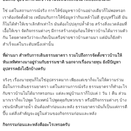
ใช่ แต่ในสถานการณ์จริง การให้ข้อมูลชาวบ้านอย่างเดียวก็ไม่พอหรอก
เราต้องจัดตั้งด้วย เหมือนกับการให้ข้อมูลว่ากินเหล้าไม่ดี สูบบุหรี่ไม่ดี มัน
ก็ไม่ได้ทำให้เขาเลิกสักเท่าไร มันต้องไปปลุกปล้ำด้วย สร้างสิ่งแวดล้อมที่
เอื้อให้เขา จัดกิจกรรมต่างๆ มีการสร้างกลุ่มก้อนให้ชาวบ้านได้มารวมตัว
กัน โดยคาดหวังว่าจะเกิดเป็นเครือข่ายชาวบ้านตามมา แต่มันก็ยังทำ
สำเร็จแค่ในระดับหนึ่งเท่านั้น
ที่ผ่านมา สำหรับการเดินธรรมยาตรา รวมไปถึงการจัดตั้งชาวบ้านให้
หันเหทิศทางมาอยู่ร่วมกับธรรมชาติ นอกจากเรื่องนายทุน ยังมีปัญหา
อุปสรรคยังไงอีกบ้างครับ
จริงๆ เรื่องนายทุนก็ไม่ใช่อุปสรรคมาก เพียงแต่เขาก็จะไม่ให้ความร่วม
มือในการเดินธรรมยาตรา แต่ในสถานการณ์จริง ธรรมยาตราก็ทำอะไร
กับชาวบ้านไม่ได้มากหรอกนะ แต่ละหมู่บ้านเราก็ไปแค่ 1 วัน 1 คืน ส่วน
มากเราก็จะไปพูด ไปเทศน์ ไปพูดคุยกับพวกเขา หรือมีกิจกรรมต่างๆ บ้าง
เช่นนักสืบสายน้ำ มันต้องทำก่อนและหลัง ธรรมยาตรามันก็เป็นแค่การตี
ปี๊บ แต่สิ่งสำคัญจะอยู่ในส่วนของกิจกรรมก่อนและหลัง
กิจกรรมก่อนและหลังคืออะไรเหรอครับ