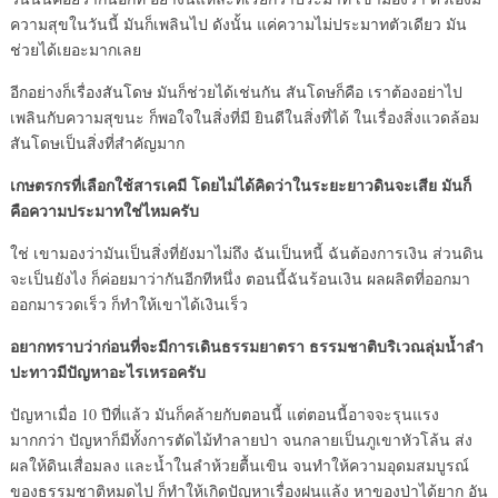
ความสุขในวันนี้ มันก็เพลินไป ดังนั้น แค่ความไม่ประมาทตัวเดียว มัน
ช่วยได้เยอะมากเลย
อีกอย่างก็เรื่องสันโดษ มันก็ช่วยได้เช่นกัน สันโดษก็คือ เราต้องอย่าไป
เพลินกับความสุขนะ ก็พอใจในสิ่งที่มี ยินดีในสิ่งที่ได้ ในเรื่องสิ่งแวดล้อม
สันโดษเป็นสิ่งที่สำคัญมาก
เกษตรกรที่เลือกใช้สารเคมี โดยไม่ได้คิดว่าในระยะยาวดินจะเสีย มันก็
คือความประมาทใช่ไหมครับ
ใช่ เขามองว่ามันเป็นสิ่งที่ยังมาไม่ถึง ฉันเป็นหนี้ ฉันต้องการเงิน ส่วนดิน
จะเป็นยังไง ก็ค่อยมาว่ากันอีกทีหนึ่ง ตอนนี้ฉันร้อนเงิน ผลผลิตที่ออกมา
ออกมารวดเร็ว ก็ทำให้เขาได้เงินเร็ว
อยากทราบว่าก่อนที่จะมีการเดินธรรมยาตรา ธรรมชาติบริเวณลุ่มน้ำลำ
ปะทาวมีปัญหาอะไรเหรอครับ
ปัญหาเมื่อ 10 ปีที่แล้ว มันก็คล้ายกับตอนนี้ แต่ตอนนี้อาจจะรุนแรง
มากกว่า ปัญหาก็มีทั้งการตัดไม้ทำลายป่า จนกลายเป็นภูเขาหัวโล้น ส่ง
ผลให้ดินเสื่อมลง และน้ำในลำห้วยตื้นเขิน จนทำให้ความอุดมสมบูรณ์
ของธรรมชาติหมดไป ก็ทำให้เกิดปัญหาเรื่องฝนแล้ง หาของป่าได้ยาก อัน