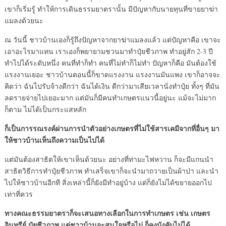
เขาก็เริ่มรู้ ทำให้การเดินธรรมยาตรานั้น มีปัญหากับนายทุนที่ขายยาฆ่า
แมลงด้วยนะ
ณ วันนี้ ชาวบ้านเองก็รู้ถึงปัญหาจากยาฆ่าแมลงแล้ว แต่ปัญหาคือ เขาจะ
เอาอะไรมาแทน เราเองก็พยายามชวนมาทำปุ๋ยชีวภาพ ทำอยู่สัก 2-3 ปี
ทำไปได้ระดับหนึ่ง คนที่ทำก็ทำ คนที่ไม่ทำก็ไม่ทำ ปัญหาก็คือ มันต้องใช้
แรงงานเยอะ ชาวบ้านตอนนี้ก็ขาดแรงงาน แรงงานมันแพง เขาก็อาจจะ
คิดว่า ฉันไปรับจ้างดีกว่า ฉันได้เงิน ดีกว่ามาเสียเวลานั่งทำปุ๋ย ทั้งๆ ที่มัน
ลดรายจ่ายไปเยอะมาก แต่มันก็มีคนทำเกษตรแนวนี้อยู่นะ แม้จะไม่มาก
ก็ตาม ไม่ได้เป็นกระแสหลัก
ก็เป็นการรณรงค์ผ่านการนำตัวอย่างเกษตรที่ไม่ใช้สารเคมีจากที่อื่นๆ มา
ให้ชาวบ้านเห็นถึงความเป็นไปได้
แต่มันต้องสาธิตให้เขาเห็นด้วยนะ อย่างที่ท่ามะไฟหวาน ก็จะมีแกนนำ
สาธิตวิธีการทำปุ๋ยชีวภาพ ทำเสร็จเขาก็จะนำมาถวายเป็นผ้าป่า และนำ
ไปให้ชาวบ้านอีกที สิ่งเหล่านี้ก็ยังมีทำอยู่บ้าง แต่ก็ยังไม่ได้ขยายออกไป
เท่าที่ควร
ทางคณะธรรมยาตราก็จะเสนอทางเลือกในการทำเกษตร เช่น เกษตร
อินทรีย์ ปุ๋ยชีวภาพ แต่ชาวบ้านจะสนใจหรือไม่ ก็คงบังคับไม่ได้