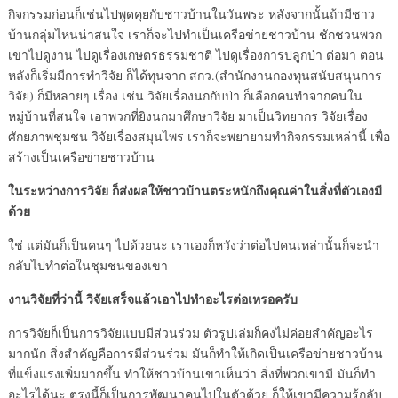
กิจกรรมก่อนก็เช่นไปพูดคุยกับชาวบ้านในวันพระ หลังจากนั้นถ้ามีชาว
บ้านกลุ่มไหนน่าสนใจ เราก็จะไปทำเป็นเครือข่ายชาวบ้าน ชักชวนพวก
เขาไปดูงาน ไปดูเรื่องเกษตรธรรมชาติ ไปดูเรื่องการปลูกป่า ต่อมา ตอน
หลังก็เริ่มมีการทำวิจัย ก็ได้ทุนจาก สกว.(สำนักงานกองทุนสนับสนุนการ
วิจัย) ก็มีหลายๆ เรื่อง เช่น วิจัยเรื่องนกกับป่า ก็เลือกคนทำจากคนใน
หมู่บ้านที่สนใจ เอาพวกที่ยิงนกมาศึกษาวิจัย มาเป็นวิทยากร วิจัยเรื่อง
ศักยภาพชุมชน วิจัยเรื่องสมุนไพร เราก็จะพยายามทำกิจกรรมเหล่านี้ เพื่อ
สร้างเป็นเครือข่ายชาวบ้าน
ในระหว่างการวิจัย ก็ส่งผลให้ชาวบ้านตระหนักถึงคุณค่าในสิ่งที่ตัวเองมี
ด้วย
ใช่ แต่มันก็เป็นคนๆ ไปด้วยนะ เราเองก็หวังว่าต่อไปคนเหล่านั้นก็จะนำ
กลับไปทำต่อในชุมชนของเขา
งานวิจัยที่ว่านี้ วิจัยเสร็จแล้วเอาไปทำอะไรต่อเหรอครับ
การวิจัยก็เป็นการวิจัยแบบมีส่วนร่วม ตัวรูปเล่มก็คงไม่ค่อยสำคัญอะไร
มากนัก สิ่งสำคัญคือการมีส่วนร่วม มันก็ทำให้เกิดเป็นเครือข่ายชาวบ้าน
ที่แข็งแรงเพิ่มมากขึ้น ทำให้ชาวบ้านเขาเห็นว่า สิ่งที่พวกเขามี มันก็ทำ
อะไรได้นะ ตรงนี้ก็เป็นการพัฒนาคนไปในตัวด้วย ก็ให้เขามีความรู้กลับ