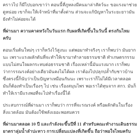
คราวไป ก็มีไปบอกเขาว่า ตอนนี้ที่ภูหลงมีคนมาล่าสัตว์นะ ขอแรงมาช่วย
ดูหน่อย เขาก็จะให้เจ้าหน้าที่มาตั้งด่าน ส่วนจะแก้ปัญหาในระยะยาวมัน
ยังทำไม่ค่อยจะได้
ที่ผ่านมา ความคาดหวังในวันแรก กับผลที่เกิดขึ้นในวันนี้ ตรงกันไหม
ครับ
ตอนเริ่มต้นใหม่ๆ เราก็หวังไว้สูงนะ แต่พอมาทำจริงๆ เราก็พบว่า มันยาก
นะ เพราะแรงผลักดันที่จะทำให้เขามาทำลายธรรมชาติ ทำเกษตรกรรม
แบบไม่สนใจผลกระทบต่อธรรมชาติ เรื่องเหล่านี้มันแรงมาก เราก็พบ
ว่าการรณรงค์อย่างเดียวมันคงไม่ได้ผล เราต้องไปปลุกปล้ำกับชาวบ้าน
ซึ่งตรงนี้ก็นับว่าเป็นปัญหาเหมือนกันนะ เพราะเราก็ไม่ได้มีเวลาตลอด
มันก็ต้องทำเป็นเรื่องๆ ไป เช่น เรื่องสมุนไพร พอเราได้ทุนจาก สกว. มันก็
ทำให้เรามีแรงพอที่จะไปทำเรื่องนี้ได้
ประสบการณ์ที่ผ่านมา เราก็พบว่า การที่จะรณรงค์ หรือผลักดันในเรื่อง
สิ่งแวดล้อม มันต้องใช้พลังเยอะพอสมควร
ที่ผ่านมาตลอด 10 ปี และกำลังจะขึ้นปีที่ 11 สำหรับคณะทำงานเดินธรรม
ยาตราลุ่มน้ำลำปะทาว การเปลี่ยนแปลงที่เกิดขึ้น ถือว่าพอใจไหมครับ