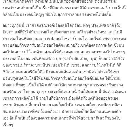
เราจะสังเกตได้ว่า ทั้งหมดนี้มันเป็นเรื่องที่เกี่ยวข้องกัน ดังนั้นธรรมะ
ระหว่างคนกับคนก็เป็นเรื่องที่มีผลต่อธรรมชาติได้ เฉพาะแค่ 3 ประเด็นนี้
ก็ล้วนเป็นประเด็นใหญ่ๆ ที่นำไปสู่การทำลายธรรมชาติได้ทั้งสิ้น
อย่างทุกวันนี้ เรากำลังรณรงค์เรื่องลดโลกร้อน ทุกๆ ประเทศเขาก็รู้ถึง
ปัญหา แต่ก็ยังไม่มีประเทศไหนที่จะพยายามแก้ไขอย่างจริงจัง และไม่มี
ประเทศไหนที่จะยอมลดการปล่อยก๊าซคาร์บอนไดออกไซด์ เพราะการลด
การปล่อยก๊าซคาร์บอนไดออกไซด์จะหมายถึงเขาต้องลดการผลิต ซึ่งมัน
จะไปลดการบริโภคด้วย ส่งผลให้ต้องลดความสะดวกสบายลงไป หลายๆ
ประเทศก็ไม่ยอม เช่นที่อเมริกา บุช (จอร์จ ดับเบิลยู. บุช) ก็บอกว่าวิถีชีวิต
ของชาวอเมริกาจะประนีประนอมไม่ได้ เขาจะลดการบริโภคไม่ได้ วิถี
ชีวิตแบบคนอเมริกันก็คือ มีรถคนละคันสองคัน เขาคิดว่าถ้าจะให้เขา
ปรับปรุงเทคโนโลยีให้ปล่อยก๊าซคาร์บอนไดออกไซด์น้อยลง ใช้น้ำมัน
น้อยลง ก็พอจะเป็นไปได้ แต่ถ้าจะให้เราลดมาตรฐานการครองชีพอย่าง
อเมริกัน เราไม่ยอม ทุกๆ ประเทศก็คิดแบบนี้ จีนก็คิดแบบนี้ จีนต้องพัฒนา
เขาลดการผลิตไม่ได้ รวมไปถึงนักการเมืองก็คิดถึงแต่ที่นั่งของตัวเอง
เพราะถ้าคุณเปลี่ยนนโยบาย คุณก็จะไปไม่รอด คุณก็ตกกระป๋องเหมือน
กัน แต่ละประเทศก็คิดถึงแต่ตัวเอง นักการเมืองก็คิดถึงตำแหน่งของตัว
เอง อันนี้ก็เป็นเรื่องของความเห็นแก่ตัวที่ทำให้ธรรมชาติเลวร้ายลงไป
เรื่อยๆ