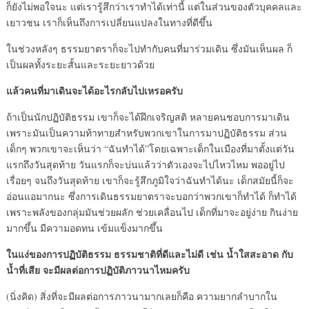
ก็ยังไม่พอใจนะ แต่เรารู้สึกว่าเราทำได้เท่านี้ แต่ในส่วนของตัวบุคคลและ
เยาวชน เราก็เห็นถึงการเปลี่ยนแปลงในทางที่ดีขึ้น
ในช่วงหลังๆ ธรรมยาตราก็จะไปทำกับคนที่มาร่วมเดิน ซึ่งมันเห็นผล ก็
เป็นผลทั้งระยะสั้นและระยะยาวด้วย
แล้วคนที่มาเดินจะได้อะไรกลับไปเหรอครับ
ถ้าเป็นนักปฏิบัติธรรม เขาก็จะได้ฝึกเจริญสติ หลายคนชอบการมาเดิน
เพราะมันเป็นความท้าทายสำหรับพวกเขาในการมาปฏิบัติธรรม ส่วน
เด็กๆ พวกเขาจะเห็นว่า “ฉันทำได้”โดยเฉพาะเด็กในเมืองที่มาตั้งแต่วัน
แรกถึงวันสุดท้าย วันแรกก็จะบ่นแล้วว่าตัวเองจะไปไหวไหม พออยู่ไป
เรื่อยๆ จนถึงวันสุดท้าย เขาก็จะรู้สึกภูมิใจว่าฉันทำได้นะ เด็กสมัยนี้ก็จะ
อ่อนแอมากนะ ซึ่งการเดินธรรมยาตราจะบอกว่าพวกเขาก็ทำได้ ก็ทำได้
เพราะพลังของกลุ่มมันช่วยผลัก ช่วยเคลื่อนไป เด็กที่มาจะอยู่ง่าย กินง่าย
มากขึ้น มีความอดทน เข้มแข็งมากขึ้น
ในแง่ของการปฏิบัติธรรม ธรรมชาติที่ดีและไม่ดี เช่น น้ำใสสะอาด กับ
น้ำที่เสีย จะมีผลต่อการปฏิบัติภาวนาไหมครับ
(นิ่งคิด) สิ่งที่จะมีผลต่อการภาวนามากเลยก็คือ ความยากลำบากใน