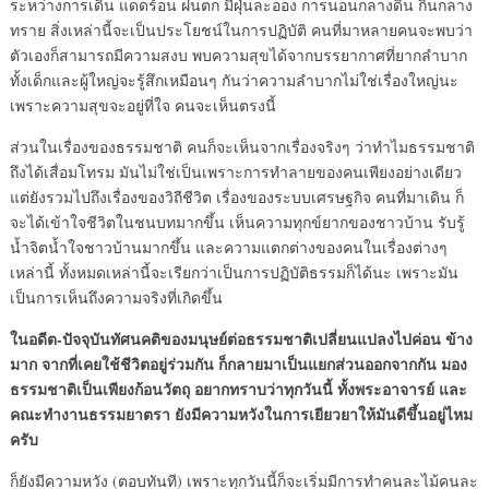
ระหว่างการเดิน แดดร้อน ฝนตก มีฝุ่นละออง การนอนกลางดิน กินกลาง
ทราย สิ่งเหล่านี้จะเป็นประโยชน์ในการปฏิบัติ คนที่มาหลายคนจะพบว่า
ตัวเองก็สามารถมีความสงบ พบความสุขได้จากบรรยากาศที่ยากลำบาก
ทั้งเด็กและผู้ใหญ่จะรู้สึกเหมือนๆ กันว่าความลำบากไม่ใช่เรื่องใหญ่นะ
เพราะความสุขจะอยู่ที่ใจ คนจะเห็นตรงนี้
ส่วนในเรื่องของธรรมชาติ คนก็จะเห็นจากเรื่องจริงๆ ว่าทำไมธรรมชาติ
ถึงได้เสื่อมโทรม มันไม่ใช่เป็นเพราะการทำลายของคนเพียงอย่างเดียว
แต่ยังรวมไปถึงเรื่องของวิถีชีวิต เรื่องของระบบเศรษฐกิจ คนที่มาเดิน ก็
จะได้เข้าใจชีวิตในชนบทมากขึ้น เห็นความทุกข์ยากของชาวบ้าน รับรู้
น้ำจิตน้ำใจชาวบ้านมากขึ้น และความแตกต่างของคนในเรื่องต่างๆ
เหล่านี้ ทั้งหมดเหล่านี้จะเรียกว่าเป็นการปฏิบัติธรรมก็ได้นะ เพราะมัน
เป็นการเห็นถึงความจริงที่เกิดขึ้น
ในอดีต-ปัจจุบันทัศนคติของมนุษย์ต่อธรรมชาติเปลี่ยนแปลงไปค่อน ข้าง
มาก จากที่เคยใช้ชีวิตอยู่ร่วมกัน ก็กลายมาเป็นแยกส่วนออกจากกัน มอง
ธรรมชาติเป็นเพียงก้อนวัตถุ อยากทราบว่าทุกวันนี้ ทั้งพระอาจารย์ และ
คณะทำงานธรรมยาตรา ยังมีความหวังในการเยียวยาให้มันดีขึ้นอยู่ไหม
ครับ
ก็ยังมีความหวัง (ตอบทันที) เพราะทุกวันนี้ก็จะเริ่มมีการทำคนละไม้คนละ