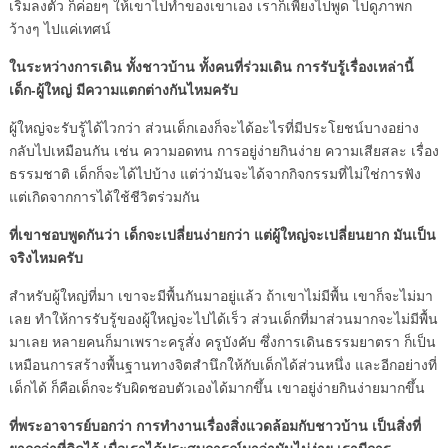
เริ่มลงตัว ก็ค่อยๆ ให้เขาไปทำของเขาเอง เราก็เพียงไปพูด ไปดูภาพก
ว้างๆ ไปแค่เทศน์
ในระหว่างการเดิน ทั้งชาวบ้าน ทั้งคนที่ร่วมเดิน การรับรู้เรื่องเหล่านี้
เด็ก-ผู้ใหญ่ มีความแตกต่างกันไหมครับ
ผู้ใหญ่จะรับรู้ได้ไวกว่า ส่วนเด็กเองก็จะได้อะไรที่มีประโยชน์บางอย่าง
กลับไปเหมือนกัน เช่น ความอดทน การอยู่ง่ายกินง่าย ความเสียสละ เรื่อง
ธรรมชาติ เด็กก็จะได้ไปบ้าง แต่ว่ามันจะได้จากกิจกรรมที่ไม่ใช่การฟัง
แต่เกิดจากการได้ใช้ชีวิตร่วมกัน
ที่เขาชอบพูดกันว่า เด็กจะเปลี่ยนง่ายกว่า แต่ผู้ใหญ่จะเปลี่ยนยาก มันเป็น
จริงไหมครับ
สำหรับผู้ใหญ่ที่มา เขาจะมีพื้นกันมาอยู่แล้ว ถ้าเขาไม่มีพื้น เขาก็จะไม่มา
เลย ทำให้การรับรู้ของผู้ใหญ่จะไปได้เร็ว ส่วนเด็กที่มาส่วนมากจะไม่มีพื้น
มาเลย หลายคนก็มาเพราะครูสั่ง ครูบังคับ ซึ่งการเดินธรรมยาตรา ก็เป็น
เหมือนการสร้างพื้นฐานทางจิตสำนึกให้กับเด็กได้ส่วนหนึ่ง และอีกอย่างที่
เด็กได้ ก็คือเด็กจะรับผิดชอบตัวเองได้มากขึ้น เขาอยู่ง่ายกินง่ายมากขึ้น
ที่พระอาจารย์บอกว่า การทำงานเรื่องสิ่งแวดล้อมกับชาวบ้าน เป็นสิ่งที่