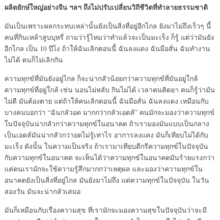
ผลิตยักษ์ใหญ่อย่างจีน ฯลฯ ถึงไม่ปรับเปลี่ยนวิถีชีวิตที่ทำลายธรรมชาติ
มันเป็นเพราะผลกระทบเหล่านั้นยังเป็นสิ่งที่อยู่อีกไกล ยังมาไม่ถึงเร็วๆ นี้
คนที่กินเหล้าสูบบุหรี่ ถามว่ารู้ไหมว่าทำแล้วจะเป็นมะเร็ง ก็รู้ แต่ว่ามันยัง
อีกไกล เป็น 10 ปีไง ถ้าให้ฉันเลิกตอนนี้ ฉันลงแดง ฉันมือสั่น ฉันทำงาน
ไม่ได้ คนก็ไม่เลิกกัน
ความทุกข์ที่มันยังอยู่ไกล ก็จะน่ากลัวน้อยกว่าความทุกข์ที่มันอยู่ใกล้
ความทุกข์ที่อยู่ใกล้ เช่น นอนไม่หลับ กินไม่ได้ เวลาคนติดยา คนก็รู้ว่ามัน
ไม่ดี มันต้องตาย แต่ถ้าให้คนเลิกตอนนี้ ฉันมือสั่น ฉันลงแดง เหมือนกับ
บางคนบอกว่า “ฉันกลัวอด มากกว่ากลัวเอดส์” คนมักจะมองว่าความทุกข์
ในปัจจุบันน่ากลัวกว่าความทุกข์ในอนาคต ถ้าเรามองมันแบบเป็นกลาง
เป็นเอดส์มันน่ากลัวกว่าอดไม่รู้เท่าไร อาการลงแดง มันก็เทียบไม่ได้กับ
มะเร็ง ดังนั้น ในความเป็นจริง ถ้าเรามาเทียบดีกรีความทุกข์ในปัจจุบัน
กับความทุกข์ในอนาคต จะเห็นได้ว่าความทุกข์ในอนาคตมันร้ายแรงกว่า
แต่คนเรามักจะใช้ความรู้สึกมากกว่าเหตุผล และมองว่าความทุกข์ใน
อนาคตยังเป็นสิ่งที่อยู่ไกล มันยังมาไม่ถึง แต่ความทุกข์ในปัจจุบัน ในวัน
สองวัน มันจะน่ากลัวเสมอ
มันก็เหมือนกับเรื่องความสุข ที่เรามักจะมองความสุขในปัจจุบันว่าจะมี