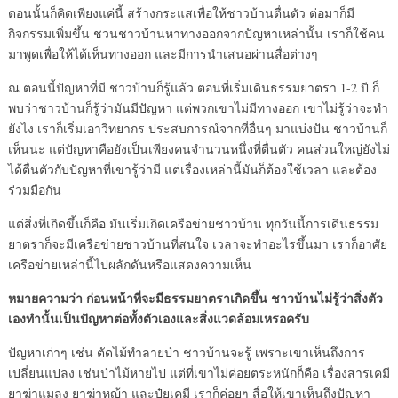
ตอนนั้นก็คิดเพียงแค่นี้ สร้างกระแสเพื่อให้ชาวบ้านตื่นตัว ต่อมาก็มี
กิจกรรมเพิ่มขึ้น ชวนชาวบ้านหาทางออกจากปัญหาเหล่านั้น เราก็ใช้คน
มาพูดเพื่อให้ได้เห็นทางออก และมีการนำเสนอผ่านสื่อต่างๆ
ณ ตอนนี้ปัญหาที่มี ชาวบ้านก็รู้แล้ว ตอนที่เริ่มเดินธรรมยาตรา 1-2 ปี ก็
พบว่าชาวบ้านก็รู้ว่ามันมีปัญหา แต่พวกเขาไม่มีทางออก เขาไม่รู้ว่าจะทำ
ยังไง เราก็เริ่มเอาวิทยากร ประสบการณ์จากที่อื่นๆ มาแบ่งปัน ชาวบ้านก็
เห็นนะ แต่ปัญหาคือยังเป็นเพียงคนจำนวนหนึ่งที่ตื่นตัว คนส่วนใหญ่ยังไม่
ได้ตื่นตัวกับปัญหาที่เขารู้ว่ามี แต่เรื่องเหล่านี้มันก็ต้องใช้เวลา และต้อง
ร่วมมือกัน
แต่สิ่งที่เกิดขึ้นก็คือ มันเริ่มเกิดเครือข่ายชาวบ้าน ทุกวันนี้การเดินธรรม
ยาตราก็จะมีเครือข่ายชาวบ้านที่สนใจ เวลาจะทำอะไรขึ้นมา เราก็อาศัย
เครือข่ายเหล่านี้ไปผลักดันหรือแสดงความเห็น
หมายความว่า ก่อนหน้าที่จะมีธรรมยาตราเกิดขึ้น ชาวบ้านไม่รู้ว่าสิ่งตัว
เองทำนั้นเป็นปัญหาต่อทั้งตัวเองและสิ่งแวดล้อมเหรอครับ
ปัญหาเก่าๆ เช่น ตัดไม้ทำลายป่า ชาวบ้านจะรู้ เพราะเขาเห็นถึงการ
เปลี่ยนแปลง เช่นป่าไม้หายไป แต่ที่เขาไม่ค่อยตระหนักก็คือ เรื่องสารเคมี
ยาฆ่าแมลง ยาฆ่าหญ้า และปุ๋ยเคมี เราก็ค่อยๆ สื่อให้เขาเห็นถึงปัญหา