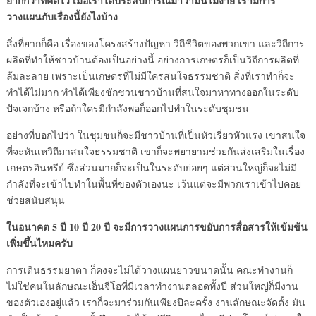
ยากกว่าที่คิดไว้ เมื่อเราได้ประสบการณ์มาว่ามันไม่ง่าย เรามีการ
วางแผนกับเรื่องนี้ยังไงบ้าง
สิ่งที่ยากก็คือ เรื่องของโครงสร้างปัญหา วิถีชีวิตของพวกเขา และวิถีการ
ผลิตที่ทำให้ชาวบ้านต้องเป็นอย่างนี้ อย่างการเกษตรก็เป็นวิถีการผลิตที่
ล้มละลาย เพราะเป็นเกษตรที่ไม่มีใครสนใจธรรมชาติ สิ่งที่เราทำก็จะ
ทำได้ไม่มาก ทำได้เพียงชักชวนชาวบ้านที่สนใจมาหาทางออกในระดับ
ปัจเจกบ้าง หรือถ้าใครมีกำลังพอก็ออกไปทำในระดับชุมชน
อย่างที่บอกไปว่า ในชุมชนก็จะมีชาวบ้านที่เป็นหัวเรี่ยวหัวแรง เขาสนใจ
ที่จะหันเหวิถีมาสนใจธรรมชาติ เขาก็จะพยายามช่วยกันส่งเสริมในเรื่อง
เกษตรอินทรีย์ ซึ่งส่วนมากก็จะเป็นในระดับย่อยๆ แต่ส่วนใหญ่ก็จะไม่มี
กำลังที่จะเข้าไปทำในพื้นที่ของตัวเองนะ เว้นแต่จะมีพวกเราเข้าไปคอย
ช่วยสนับสนุน
ในอนาคต 5 ปี 10 ปี 20 ปี จะมีการวางแผนการขยับการสื่อสารให้เข้มข้น
เพิ่มขึ้นไหมครับ
การเดินธรรมยาตา ก็คงจะไม่ได้วางแผนยาวขนาดนั้น คณะทำงานก็
ไม่ใช่คนในลักษณะเอ็นจีโอที่มีเวลาทำงานตลอดทั้งปี ส่วนใหญ่ก็มีงาน
ของตัวเองอยู่แล้ว เราก็จะมาร่วมกันเพียงปีละครั้ง งานลักษณะจัดตั้ง มัน