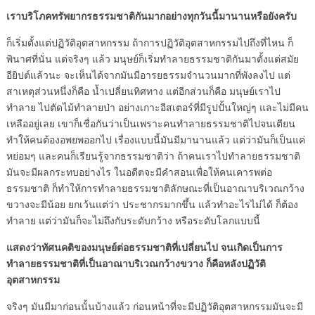
เราบริโภคทรัพยากรธรรมชาติกันมากอย่างทุกวันนี้มานานหรือยังครับ
ก็เริ่มตั้งแต่ปฏิวัติอุตสาหกรรม ถ้าการปฏิวัติอุตสาหกรรมไปถึงที่ไหน ก็
พินาศที่นั่น แต่จริงๆ แล้ว มนุษย์ก็เริ่มทำลายธรรมชาติกันมาตั้งแต่สมัย
อียิปต์แล้วนะ จะเห็นได้จากมันมีอารยธรรมจำนวนมากที่พังลงไป แต่
สาเหตุส่วนหนึ่งก็คือ น้ำเปลี่ยนทิศทาง แต่อีกส่วนก็คือ มนุษย์เราไป
ทำลาย ไปตัดไม้ทำลายป่า อย่างเกาะอีสเตอร์ที่มีรูปปั้นใหญ่ๆ และไม่มีคน
เหลืออยู่เลย เขาก็เชื่อกันว่าเป็นเพราะคนทำลายธรรมชาติไปจนเตียน
ทำให้คนต้องอพยพออกไป เรื่องแบบนี้มันมีมานานแล้ว แต่ว่ามันก็เป็นแค่
หย่อมๆ และคนก็เรียนรู้จากธรรมชาติว่า ถ้าคนเราไปทำลายธรรมชาติ
มันจะมีผลกระทบอย่างไร ในอดีตจะมีคำสอนเพื่อให้คนเคารพต่อ
ธรรมชาติ ก็ทำให้การทำลายธรรมชาติลักษณะที่เป็นอาณาบริเวณกว้าง
ขวางจะมีน้อย ยกเว้นแต่ว่า ประชากรมากขึ้น แล้วทำอะไรไม่ได้ ก็ต้อง
ทำลาย แต่ว่ามันก็จะไม่ถึงกับระดับกว้าง หรือระดับโลกแบบนี้
แสดงว่าทัศนคติของมนุษย์ต่อธรรมชาติที่เปลี่ยนไป จนเกิดเป็นการ
ทำลายธรรมชาติที่เป็นอาณาบริเวณกว้างขวาง ก็คือหลังปฏิวัติ
อุตสาหกรรม
จริงๆ มันมีมาก่อนนั้นบ้างแล้ว ก่อนหน้าที่จะมีปฏิวัติอุตสาหกรรมมันจะมี