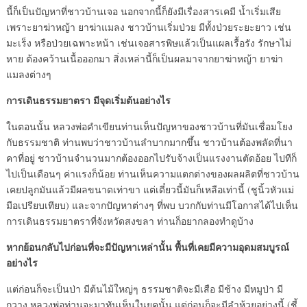
นี้ก็เป็นปัญหาที่ชาวบ้านเจอ นอกจากนี้ก็ยังมีเรื่องสารเคมี น้ำเริ่มเสีย
เพราะยาฆ่าหญ้า ยาฆ่าแมลง ชาวบ้านเริ่มป่วย มีทั้งป่วยระยะยาว เช่น
มะเร็ง หรือป่วยเฉพาะหน้า เช่นเจอสารพิษแล้วเป็นแผลเรื้อรัง รักษาไม่
หาย ต้องคว้านเนื้อออกมา สิ่งเหล่านี้ก็เป็นผลมาจากยาฆ่าหญ้า ยาฆ่า
แมลงต่างๆ
การเดินธรรมยาตรา มีจุดเริ่มต้นอย่างไร
ในตอนนั้น หลวงพ่อคำเขียนท่านเห็นปัญหาของชาวบ้านที่มันเชื่อมโยง
กับธรรมชาติ ท่านพบว่าชาวบ้านลำบากมากขึ้น ชาวบ้านต้องพลัดที่นา
คาที่อยู่ ชาวบ้านจำนวนมากต้องออกไปรับจ้างเป็นแรงงานตัดอ้อย ไปทีก็
ไปเป็นเดือนๆ ค่าแรงก็น้อย ท่านเห็นความแตกต่างของผลผลิตที่ชาวบ้าน
เคยปลูกมันแล้วมีผลขนาดเท่าขา แต่เดี๋ยวนี้มันก็เหลือเท่านี้ (ชูนิ้วหัวแม่
มือเปรียบเทียบ) และจากปัญหาต่างๆ ที่พบ บวกกับท่านมีโอกาสได้ไปเห็น
การเดินธรรมยาตราที่จังหวัดสงขลา ท่านก็อยากลองทำดูบ้าง
หากย้อนกลับไปก่อนที่จะมีปัญหาเหล่านั้น พื้นที่เคยมีความอุดมสมบูรณ์
อย่างไร
แต่ก่อนก็จะเป็นป่า มีต้นไม้ใหญ่ๆ ธรรมชาติจะมีเสือ มีช้าง มีหมูป่า มี
กวาง หลวงพ่อท่านจะมาทันเห็นในยุคนั้น แต่ก่อนก็จะมีลำห้วยอย่างนี้ (ชี้