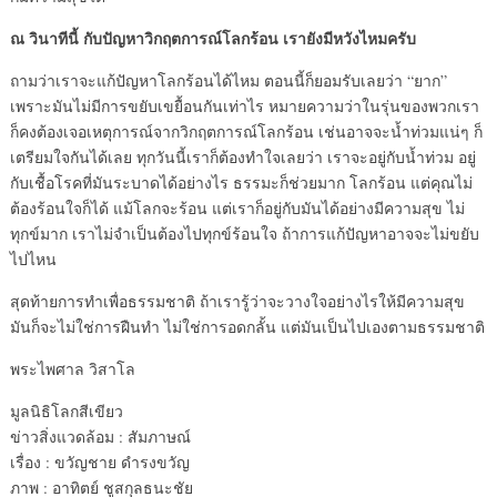
ณ วินาทีนี้ กับปัญหาวิกฤตการณ์โลกร้อน เรายังมีหวังไหมครับ
ถามว่าเราจะแก้ปัญหาโลกร้อนได้ไหม ตอนนี้ก็ยอมรับเลยว่า “ยาก”
เพราะมันไม่มีการขยับเขยื้อนกันเท่าไร หมายความว่าในรุ่นของพวกเรา
ก็คงต้องเจอเหตุการณ์จากวิกฤตการณ์โลกร้อน เช่นอาจจะน้ำท่วมแน่ๆ ก็
เตรียมใจกันได้เลย ทุกวันนี้เราก็ต้องทำใจเลยว่า เราจะอยู่กับน้ำท่วม อยู่
กับเชื้อโรคที่มันระบาดได้อย่างไร ธรรมะก็ช่วยมาก โลกร้อน แต่คุณไม่
ต้องร้อนใจก็ได้ แม้โลกจะร้อน แต่เราก็อยู่กับมันได้อย่างมีความสุข ไม่
ทุกข์มาก เราไม่จำเป็นต้องไปทุกข์ร้อนใจ ถ้าการแก้ปัญหาอาจจะไม่ขยับ
ไปไหน
สุดท้ายการทำเพื่อธรรมชาติ ถ้าเรารู้ว่าจะวางใจอย่างไรให้มีความสุข
มันก็จะไม่ใช่การฝืนทำ ไม่ใช่การอดกลั้น แต่มันเป็นไปเองตามธรรมชาติ
พระไพศาล วิสาโล
มูลนิธิโลกสีเขียว
ข่าวสิ่งแวดล้อม : สัมภาษณ์
เรื่อง : ขวัญชาย ดำรงขวัญ
ภาพ : อาทิตย์ ชูสกุลธนะชัย