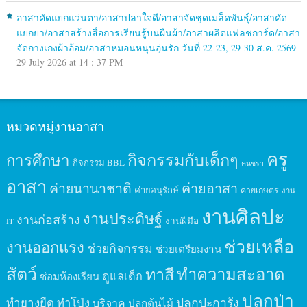
อาสาคัดแยกแว่นตา/อาสาปลาใจดี/อาสาจัดชุดเมล็ดพันธุ์/อาสาคัด
แยกยา/อาสาสร้างสื่อการเรียนรู้บนผืนผ้า/อาสาผลิตแฟลชการ์ด/อาสา
จัดกางเกงผ้าอ้อม/อาสาหมอนหนุนอุ่นรัก วันที่ 22-23, 29-30 ส.ค. 2569
29 July 2026 at 14 : 37 PM
หมวดหมู่งานอาสา
ครู
กิจกรรมกับเด็กๆ
การศึกษา
กิจกรรม BBL
คนชรา
อาสา
ค่ายนานาชาติ
ค่ายอาสา
ค่ายอนุรักษ์
ค่ายเกษตร
งาน
งานศิลปะ
งานประดิษฐ์
งานก่อสร้าง
งานฝีมือ
IT
ช่วยเหลือ
งานออกแรง
ช่วยกิจกรรม
ช่วยเตรียมงาน
สัตว์
ทาสี
ทำความสะอาด
ดูแลเด็ก
ซ่อมห้องเรียน
ปลูกป่า
ปลูกปะการัง
ทำยางยืด
ทำโป่ง
บริจาค
ปลูกต้นไม้