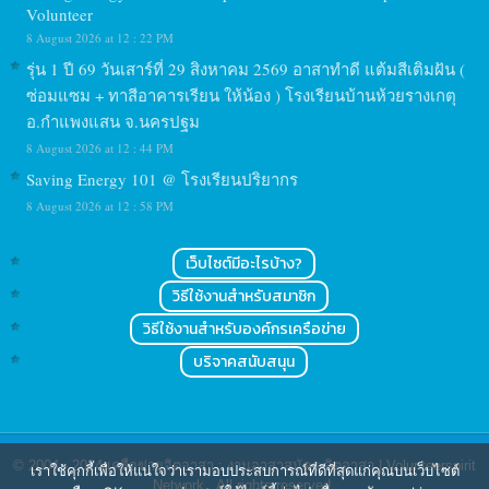
Volunteer
8 August 2026 at 12 : 22 PM
รุ่น 1 ปี 69 วันเสาร์ที่ 29 สิงหาคม 2569 อาสาทำดี แต้มสีเติมฝัน (
ซ่อมแซม + ทาสีอาคารเรียน ให้น้อง ) โรงเรียนบ้านห้วยรางเกตุ
อ.กำแพงแสน จ.นครปฐม
8 August 2026 at 12 : 44 PM
Saving Energy 101 @ โรงเรียนปริยากร
8 August 2026 at 12 : 58 PM
เว็บไซต์มีอะไรบ้าง?
วิธีใช้งานสำหรับสมาชิก
วิธีใช้งานสำหรับองค์กรเครือข่าย
บริจาคสนับสนุน
© 2004 - 2024
เครือข่ายจิตอาสา : งานอาสาสมัคร จิตอาสา | Volunteerspirit
เราใช้คุกกี้เพื่อให้แน่ใจว่าเรามอบประสบการณ์ที่ดีที่สุดแก่คุณบนเว็บไซต์
Network
. All rights reserved.