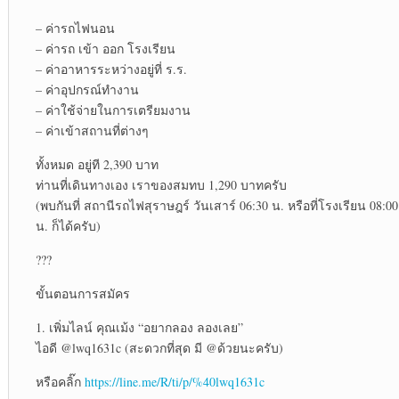
– ค่ารถไฟนอน
– ค่ารถ เข้า ออก โรงเรียน
– ค่าอาหารระหว่างอยู่ที่ ร.ร.
– ค่าอุปกรณ์ทำงาน
– ค่าใช้จ่ายในการเตรียมงาน
– ค่าเข้าสถานที่ต่างๆ
ทั้งหมด อยู่ที 2,390 บาท
ท่านที่เดินทางเอง เราของสมทบ 1,290 บาทครับ
(พบกันที่ สถานีรถไฟสุราษฎร์ วันเสาร์ 06:30 น. หรือที่โรงเรียน 08:00
น. ก็ได้ครับ)
???
ขั้นตอนการสมัคร
1. เพิ่มไลน์ คุณเม้ง “อยากลอง ลองเลย”
ไอดี @lwq1631c (สะดวกที่สุด มี @ด้วยนะครับ)
หรือคลิ๊ก
https://line.me/R/ti/p/%40lwq1631c