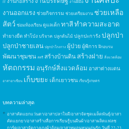
งานประดิษฐ์
งานก่อสร้าง
งานฝีมือ
IT
ช่วยเหลือ
งานออกแรง
ช่วยกิจกรรม
ช่วยเตรียมงาน
สัตว์
ทาสี
ทำความสะอาด
ดูแลเด็ก
ซ่อมห้องเรียน
ปลูกป่า
ปลูกปะการัง
ทำยางยืด
ทำโป่ง
บริจาค
ปลูกต้นไม้
ปลูกป่าชายเลน
ผู้ป่วย
ผู้พิการ
ฝึกอบรม
ปลูกป่าโกงกาง
สร้างฝาย
พัฒนาชุมชน
สร้างบ้านดิน
สิ่งแวดล้อม
สตรี
หัตถกรรม
อนุรักษ์สิ่งแวดล้อม
อาสาต่างแดน
เก็บขยะ
เด็กเยาวชน
เรียนรู้เกษตร
อาสาอาเซียน
บทความล่าสุด
อาสาคัดแยกแว่นตา/อาสาปลาใจดี/อาสาจัดชุดเมล็ดพันธุ์/อาสา
คัดแยกยา/อาสาสร้างสื่อการเรียนรู้บนผืนผ้า/อาสาผลิตแฟลช
การ์ด/อาสาจัดกางเกงผ้าอ้อม/อาสาหมอนหนุนอุ่นรัก วันที่ 22-23,