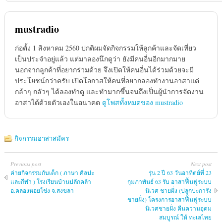
mustradio
ก่อตั้ง 1 สิงหาคม 2560 ปกติผมจัดกิจกรรมให้ลูกค้าและจัดเที่ยว
เป็นประจำอยู่แล้ว แต่มาลองนึกดูว่า ยังมีคนอื่นอีกมากมาย
นอกจากลูกค้าที่อยากร่วมด้วย จึงเปิดให้คนอื่นได้ร่วมด้วยจะมี
ประโยชน์กว่าครับ เปิดโอกาสให้คนที่อยากลองทำงานอาสาแต่
กล้าๆ กลัวๆ ได้ลองทำดู และทำมากขึ้นจนถึงเป็นผู้นำการจัดงาน
อาสาได้ด้วยตัวเองในอนาคต
ดูโพสทั้งหมดของ mustradio
กิจกรรมอาสาสมัคร
Previous post
Next post
ค่ายกิจกรรมกับเด็ก ( ภาษา ศิลปะ
รุ่น 2 ปี 63 วันอาทิตย์ที่ 23
เเละกีฬา ) โรงเรียนบ้านปลักคล้า
กุมภาพันธ์ 63 รับ อาสาฟื้นฟูระบบ
อ.คลองหอยโข่ง จ.สงขลา
นิเวศ ชายฝั่ง (ปลูกปะการัง
ชายฝั่ง) โครงการอาสาฟื้นฟูระบบ
นิเวศชายฝั่ง คืนความอุดม
สมบูรณ์ ให้ ทะเลไทย