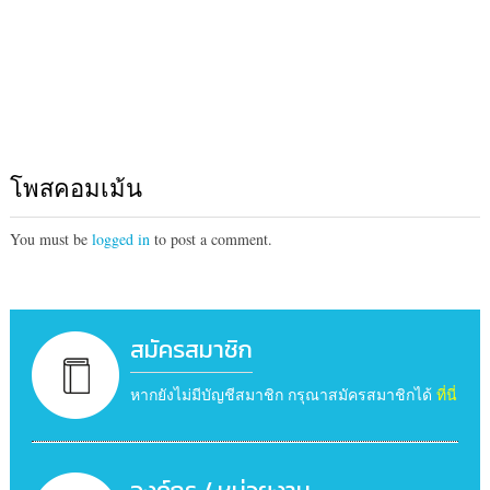
โพสคอมเม้น
You must be
logged in
to post a comment.
สมัครสมาชิก
หากยังไม่มีบัญชีสมาชิก กรุณาสมัครสมาชิกได้
ที่นี่