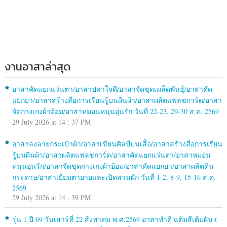
งานอาสาล่าสุด
อาสาคัดแยกแว่นตา/อาสาปลาใจดี/อาสาจัดชุดเมล็ดพันธุ์/อาสาคัด
แยกยา/อาสาสร้างสื่อการเรียนรู้บนผืนผ้า/อาสาผลิตแฟลชการ์ด/อาสา
จัดกางเกงผ้าอ้อม/อาสาหมอนหนุนอุ่นรัก วันที่ 22-23, 29-30 ส.ค. 2569
29 July 2026 at 14 : 37 PM
อาสาลงลายกระเป๋าผ้า/อาสาเขียนศิลป์บนเสื้อ/อาสาสร้างสื่อการเรียน
รู้บนผืนผ้า/อาสาผลิตแฟลชการ์ด/อาสาคัดแยกแว่นตา/อาสาหมอน
หนุนอุ่นรัก/อาสาจัดชุดกางเกงผ้าอ้อม/อาสาคัดแยกยา/อาสาผลิตดิน
กระดาษ/อาสาเยี่ยมตายายและเปิดสวนผัก วันที่ 1-2, 8-9, 15-16 ส.ค.
2569
29 July 2026 at 14 : 39 PM
รุ่น 1 ปี 69 วันเสาร์ที่ 22 สิงหาคม พ.ศ.2569 อาสาทำดี แต้มสีเติมฝัน (