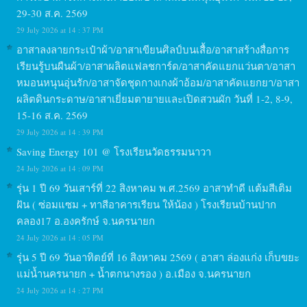
29-30 ส.ค. 2569
29 July 2026 at 14 : 37 PM
อาสาลงลายกระเป๋าผ้า/อาสาเขียนศิลป์บนเสื้อ/อาสาสร้างสื่อการ
เรียนรู้บนผืนผ้า/อาสาผลิตแฟลชการ์ด/อาสาคัดแยกแว่นตา/อาสา
หมอนหนุนอุ่นรัก/อาสาจัดชุดกางเกงผ้าอ้อม/อาสาคัดแยกยา/อาสา
ผลิตดินกระดาษ/อาสาเยี่ยมตายายและเปิดสวนผัก วันที่ 1-2, 8-9,
15-16 ส.ค. 2569
29 July 2026 at 14 : 39 PM
Saving Energy 101 @ โรงเรียนวัดธรรมนาวา
24 July 2026 at 14 : 09 PM
รุ่น 1 ปี 69 วันเสาร์ที่ 22 สิงหาคม พ.ศ.2569 อาสาทำดี แต้มสีเติม
ฝัน ( ซ่อมแซม + ทาสีอาคารเรียน ให้น้อง ) โรงเรียนบ้านปาก
คลอง17 อ.องครักษ์ จ.นครนายก
24 July 2026 at 14 : 05 PM
รุ่น 5 ปี 69 วันอาทิตย์ที่ 16 สิงหาคม 2569 ( อาสา ล่องแก่ง เก็บขยะ
แม่น้ำนครนายก + น้ำตกนางรอง ) อ.เมือง จ.นครนายก
24 July 2026 at 14 : 27 PM