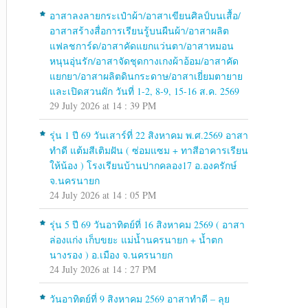
อาสาลงลายกระเป๋าผ้า/อาสาเขียนศิลป์บนเสื้อ/
อาสาสร้างสื่อการเรียนรู้บนผืนผ้า/อาสาผลิต
แฟลชการ์ด/อาสาคัดแยกแว่นตา/อาสาหมอน
หนุนอุ่นรัก/อาสาจัดชุดกางเกงผ้าอ้อม/อาสาคัด
แยกยา/อาสาผลิตดินกระดาษ/อาสาเยี่ยมตายาย
และเปิดสวนผัก วันที่ 1-2, 8-9, 15-16 ส.ค. 2569
29 July 2026 at 14 : 39 PM
รุ่น 1 ปี 69 วันเสาร์ที่ 22 สิงหาคม พ.ศ.2569 อาสา
ทำดี แต้มสีเติมฝัน ( ซ่อมแซม + ทาสีอาคารเรียน
ให้น้อง ) โรงเรียนบ้านปากคลอง17 อ.องครักษ์
จ.นครนายก
24 July 2026 at 14 : 05 PM
รุ่น 5 ปี 69 วันอาทิตย์ที่ 16 สิงหาคม 2569 ( อาสา
ล่องแก่ง เก็บขยะ แม่น้ำนครนายก + น้ำตก
นางรอง ) อ.เมือง จ.นครนายก
24 July 2026 at 14 : 27 PM
วันอาทิตย์ที่ 9 สิงหาคม 2569 อาสาทำดี – ลุย