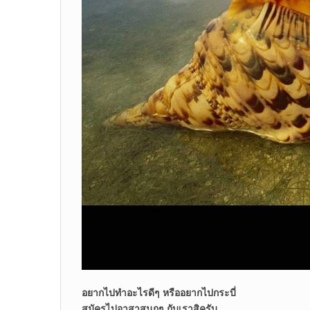
อยากไปทำอะไรดีๆ หรืออยากไปกระบี่
สมัครไปอาสาสนุกๆ กับเราสิครับ