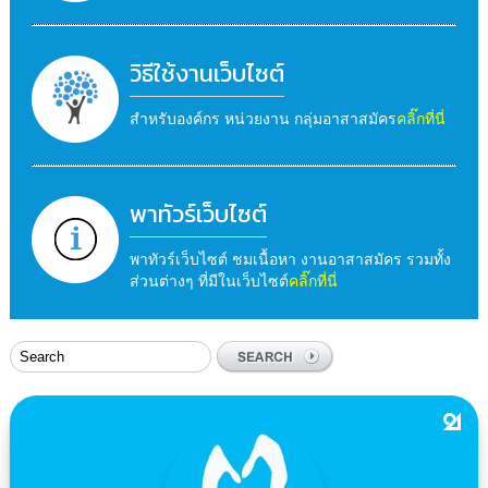
วิธีใช้งานเว็บไซต์
สำหรับองค์กร หน่วยงาน กลุ่มอาสาสมัคร
คลิ๊กที่นี่
พาทัวร์เว็บไซต์
พาทัวร์เว็บไซต์ ชมเนื้อหา งานอาสาสมัคร รวมทั้ง
ส่วนต่างๆ ที่มีในเว็บไซต์
คลิ๊กที่นี่