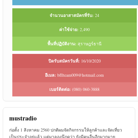
จำนวนอาสาสมัครที่รับ:
24
ค่าใช้จ่าย:
2,490
พื้นที่ปฏิบัติงาน:
สุราษฎร์ธานี
ปิดรับสมัครวันที่:
16/10/2020
อีเมล:
bfllteam009@hotmail.com
เบอร์ติดต่อ:
(080) 060-3888
mustradio
ก่อตั้ง 1 สิงหาคม 2560 ปกติผมจัดกิจกรรมให้ลูกค้าและจัดเที่ยว
เป็นประจำอยู่แล้ว แต่มาลองนึกดูว่า ยังมีคนอื่นอีกมากมาย