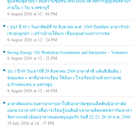
ดูแลฟื้นฟูสายน้ำ คืนความชุมชื้นให้ระบบนิเวศ ลดการสูญเสียสัตว์ป่า
ภายใน 1 วัน จ.เพชรบุรี
8 August 2026 at 12 : 04 PM
( รุ่น5 ปี 69 ) วันอาทิตย์ที่ 30 สิงหาคม พ.ศ. 2569 รับสมัคร อาสารักป่า
(ช่วยปลูกป่า + สร้างบ้านให้นก) เขื่อนขุนด่านปราการชล
8 August 2026 at 12 : 24 PM
Saving Energy 101 Workshop Coordinator and Interpreter – Volunteer
8 August 2026 at 12 : 22 PM
รุ่น 1 ปี 69 วันเสาร์ที่ 29 สิงหาคม 2569 อาสาทำดี แต้มสีเติมฝัน (
ซ่อมแซม + ทาสีอาคารเรียน ให้น้อง ) โรงเรียนบ้านห้วยรางเกตุ
อ.กำแพงแสน จ.นครปฐม
8 August 2026 at 12 : 44 PM
อาสาคัดแยกแว่นตา/อาสาปลาใจดี/อาสาจัดชุดเมล็ดพันธุ์/อาสาคัด
แยกยา/อาสาสร้างสื่อการเรียนรู้บนผืนผ้า/อาสาผลิตแฟลชการ์ด/อาสา
จัดกางเกงผ้าอ้อม/อาสาหมอนหนุนอุ่นรัก วันที่ 22-23, 29-30 ส.ค. 2569
29 July 2026 at 14 : 37 PM