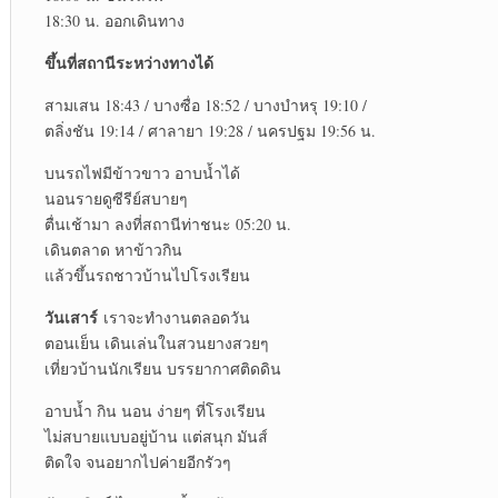
18:30 น. ออกเดินทาง
ขึ้นที่สถานีระหว่างทางได้
สามเสน 18:43 / บางซื่อ 18:52 / บางบำหรุ 19:10 /
ตลิ่งชัน 19:14 / ศาลายา 19:28 / นครปฐม 19:56 น.
บนรถไฟมีข้าวขาว อาบน้ำได้
นอนรายดูซีรีย์สบายๆ
ตื่นเช้ามา ลงที่สถานีท่าชนะ 05:20 น.
เดินตลาด หาข้าวกิน
แล้วขึ้นรถชาวบ้านไปโรงเรียน
วันเสาร์
เราจะทำงานตลอดวัน
ตอนเย็น เดินเล่นในสวนยางสวยๆ
เที่ยวบ้านนักเรียน บรรยากาศติดดิน
อาบน้ำ กิน นอน ง่ายๆ ที่โรงเรียน
ไม่สบายแบบอยู่บ้าน แต่สนุก มันส์
ติดใจ จนอยากไปค่ายอีกรัวๆ