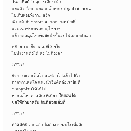
วันอาทิตย์
ไปดูการเลี้ยงปูม้า
และนั่งเรือข้ามทะเล เก็บขยะ ปลูกป่าชายเลน
ไปเก็บหอยที่เกาะเสร็จ
เดินเล่นกับชายทะเลแหวกแหลมโพธิ์
แวะไหว้พระบรมธาตุไชยาฯ
แล้วอุดหนุนไข่เค็มติดมือขึ้นรถไฟนอนกลับมา
หลับสบาย ถึง กทม. ตี 5 ครึ่ง
ไปทำงานต่อได้เลย ไม่ต้องลา
???????
กิจกรรมเราเต็มไว คนชอบไปแล้วไปอีก
หากท่านสนใจ แนะนำรีบติดต่อเรายินดี
ช่วยทุกท่านให้ได้ไป
ให้ผ่อนได้
หากไม่ไหวค่าสมัครทีเดียว
ขอให้ทักมาครับ ยินดีช่วยเต็มที่
???????
ค่าสมัคร
จ่ายแล้ว ไม่ต้องจ่ายอะไรเพิ่มอีก