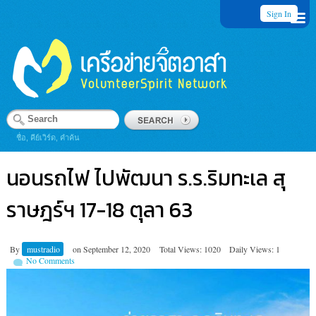
Sign In
ชื่อ, คีย์เวิร์ด, คำค้น
นอนรถไฟ ไปพัฒนา ร.ร.ริมทะเล สุ
ราษฎร์ฯ 17-18 ตุลา 63
By
mustradio
on
September 12, 2020
Total Views: 1020
Daily Views: 1
No Comments