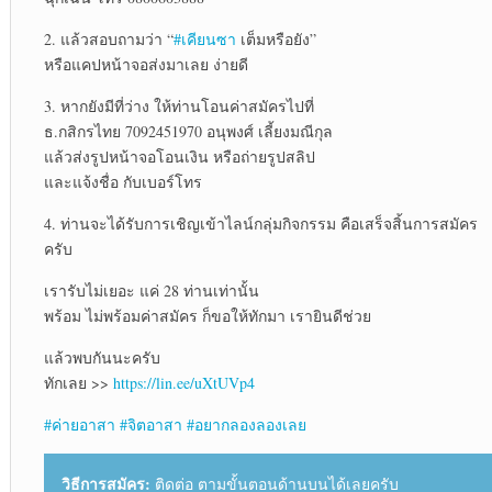
2. แล้วสอบถามว่า “
#เคียนซา
เต็มหรือยัง”
หรือแคปหน้าจอส่งมาเลย ง่ายดี
3. หากยังมีที่ว่าง ให้ท่านโอนค่าสมัครไปที่
ธ.กสิกรไทย 7092451970 อนุพงศ์ เลี้ยงมณีกุล
แล้วส่งรูปหน้าจอโอนเงิน หรือถ่ายรูปสลิป
และแจ้งชื่อ กับเบอร์โทร
4. ท่านจะได้รับการเชิญเข้าไลน์กลุ่มกิจกรรม คือเสร็จสิ้นการสมัคร
ครับ
เรารับไม่เยอะ แค่ 28 ท่านเท่านั้น
พร้อม ไม่พร้อมค่าสมัคร ก็ขอให้ทักมา เรายินดีช่วย
แล้วพบกันนะครับ
ทักเลย >>
https://lin.ee/uXtUVp4
#ค่ายอาสา
#จิตอาสา
#อยากลองลองเลย
วิธีการสมัคร:
ติดต่อ ตามขั้นตอนด้านบนได้เลยครับ