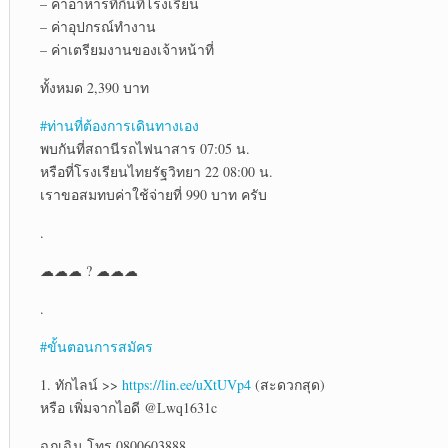
– ค่าอาหารที่กินที่โรงเรียน
– ค่าอุปกรณ์ทำงาน
– ค่าเตรียมงานของเจ้าหน้าที่
ทั้งหมด 2,390 บาท
#ท่านที่ต้องการเดินทางเอง
พบกันที่สถานีรถไฟนาสาร 07:05 น.
หรือที่โรงเรียนไทยรัฐวิทยา 22 08:00 น.
เราขอสมทบค่าใช้จ่ายที่ 990 บาท ครับ
.
☁☁☁ ? ☁☁☁
.
#ขั้นตอนการสมัคร
1. ทักไลน์ >>
https://lin.ee/uXtUVp4
(สะดวกสุด)
หรือ เพิ่มจากไอดี @Lwq1631c
ฉุกเฉิน โทร 0800603888