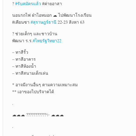
?
#รับสมัครแล้ว
#ค่ายอาสา
นอนรถไฟ ฝ่าไอหมอก ☁ ไปพัฒนาโรงเรียน
#เคียนซา
#สุราษฎร์ธานี
22-23 สิงหา 63
? ช่วยเด็กๆ และชาวบ้าน
พัฒนา ร.ร.
#ไทยรัฐวิทยา22
– ทาสีรั้ว
– ทาสีอาคาร
– ทาสีห้องน้ำ
– ทาสีสนามเด็กเล่น
* อาจมีงานอื่นๆ ตามความเหมาะสม
** เอาของไปบริจาคได้
.
☁☁☁ ???????????✨ ☁☁☁
.