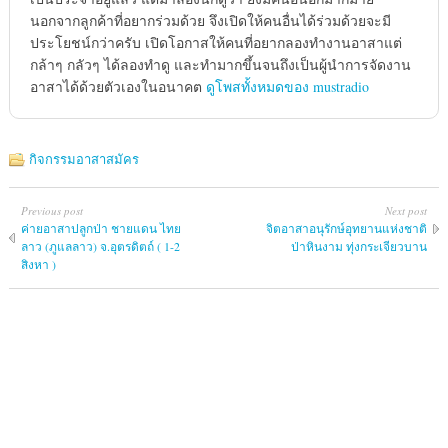
นอกจากลูกค้าที่อยากร่วมด้วย จึงเปิดให้คนอื่นได้ร่วมด้วยจะมี
ประโยชน์กว่าครับ เปิดโอกาสให้คนที่อยากลองทำงานอาสาแต่
กล้าๆ กลัวๆ ได้ลองทำดู และทำมากขึ้นจนถึงเป็นผู้นำการจัดงาน
อาสาได้ด้วยตัวเองในอนาคต
ดูโพสทั้งหมดของ mustradio
กิจกรรมอาสาสมัคร
Previous post
Next post
ค่ายอาสาปลูกป่า ชายแดน ไทย
จิตอาสาอนุรักษ์อุทยานแห่งชาติ
ลาว (ภูแลลาว) จ.อุตรดิตถ์ ( 1-2
ป่าหินงาม ทุ่งกระเจียวบาน
สิงหา )