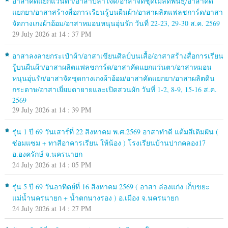
อาสาคัดแยกแว่นตา/อาสาปลาใจดี/อาสาจัดชุดเมล็ดพันธุ์/อาสาคัด
แยกยา/อาสาสร้างสื่อการเรียนรู้บนผืนผ้า/อาสาผลิตแฟลชการ์ด/อาสา
จัดกางเกงผ้าอ้อม/อาสาหมอนหนุนอุ่นรัก วันที่ 22-23, 29-30 ส.ค. 2569
29 July 2026 at 14 : 37 PM
อาสาลงลายกระเป๋าผ้า/อาสาเขียนศิลป์บนเสื้อ/อาสาสร้างสื่อการเรียน
รู้บนผืนผ้า/อาสาผลิตแฟลชการ์ด/อาสาคัดแยกแว่นตา/อาสาหมอน
หนุนอุ่นรัก/อาสาจัดชุดกางเกงผ้าอ้อม/อาสาคัดแยกยา/อาสาผลิตดิน
กระดาษ/อาสาเยี่ยมตายายและเปิดสวนผัก วันที่ 1-2, 8-9, 15-16 ส.ค.
2569
29 July 2026 at 14 : 39 PM
รุ่น 1 ปี 69 วันเสาร์ที่ 22 สิงหาคม พ.ศ.2569 อาสาทำดี แต้มสีเติมฝัน (
ซ่อมแซม + ทาสีอาคารเรียน ให้น้อง ) โรงเรียนบ้านปากคลอง17
อ.องครักษ์ จ.นครนายก
24 July 2026 at 14 : 05 PM
รุ่น 5 ปี 69 วันอาทิตย์ที่ 16 สิงหาคม 2569 ( อาสา ล่องแก่ง เก็บขยะ
แม่น้ำนครนายก + น้ำตกนางรอง ) อ.เมือง จ.นครนายก
24 July 2026 at 14 : 27 PM