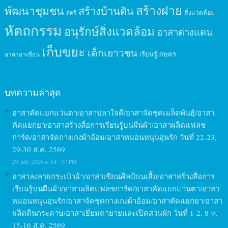
สร้างฝาย
พัฒนาชุมชน
สร้างบ้านดิน
สิ่งแวดล้อม
สตรี
หัตถกรรม
อนุรักษ์สิ่งแวดล้อม
อาสาต่างแดน
เก็บขยะ
เด็กเยาวชน
เรียนรู้เกษตร
อาสาอาเซียน
บทความล่าสุด
อาสาคัดแยกแว่นตา/อาสาปลาใจดี/อาสาจัดชุดเมล็ดพันธุ์/อาสา
คัดแยกยา/อาสาสร้างสื่อการเรียนรู้บนผืนผ้า/อาสาผลิตแฟลช
การ์ด/อาสาจัดกางเกงผ้าอ้อม/อาสาหมอนหนุนอุ่นรัก วันที่ 22-23,
29-30 ส.ค. 2569
29 July 2026 at 14 : 37 PM
อาสาลงลายกระเป๋าผ้า/อาสาเขียนศิลป์บนเสื้อ/อาสาสร้างสื่อการ
เรียนรู้บนผืนผ้า/อาสาผลิตแฟลชการ์ด/อาสาคัดแยกแว่นตา/อาสา
หมอนหนุนอุ่นรัก/อาสาจัดชุดกางเกงผ้าอ้อม/อาสาคัดแยกยา/อาสา
ผลิตดินกระดาษ/อาสาเยี่ยมตายายและเปิดสวนผัก วันที่ 1-2, 8-9,
15-16 ส.ค. 2569