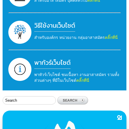
สำหรับอาสาสมัคร บุคคลทั่วไป
คลิ๊กที่นี่
วิธีใช้งานเว็บไซต์
สำหรับองค์กร หน่วยงาน กลุ่มอาสาสมัคร
คลิ๊กที่นี่
พาทัวร์เว็บไซต์
พาทัวร์เว็บไซต์ ชมเนื้อหา งานอาสาสมัคร รวมทั้ง
ส่วนต่างๆ ที่มีในเว็บไซต์
คลิ๊กที่นี่