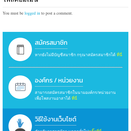
You must be
logged in
to post a comment.
สมัครสมาชิก
หากยังไม่มีบัญชีสมาชิก กรุณาสมัครสมาชิกได้
ที่นี่
องค์กร / หน่วยงาน
สามารถสมัครสมาชิกในนามองค์กร/หน่วยงาน
เพื่อโพสงานอาสาได้
ที่นี่
วิธีใช้งานเว็บไซต์