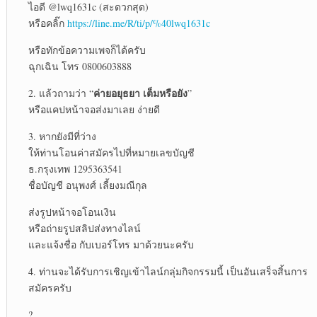
ไอดี @lwq1631c (สะดวกสุด)
หรือคลิ๊ก
https://line.me/R/ti/p/%40lwq1631c
หรือทักข้อความเพจก็ได้ครับ
ฉุกเฉิน โทร 0800603888
ค่ายอยุธยา เต็มหรือยัง
2. แล้วถามว่า “
”
หรือแคปหน้าจอส่งมาเลย ง่ายดี
3. หากยังมีที่ว่าง
ให้ท่านโอนค่าสมัครไปที่หมายเลขบัญชี
ธ.กรุงเทพ 1295363541
ชื่อบัญชี อนุพงศ์ เลี้ยงมณีกุล
ส่งรูปหน้าจอโอนเงิน
หรือถ่ายรูปสลิปส่งทางไลน์
และแจ้งชื่อ กับเบอร์โทร มาด้วยนะครับ
4. ท่านจะได้รับการเชิญเข้าไลน์กลุ่มกิจกรรมนี้ เป็นอันเสร็จสิ้นการ
สมัครครับ
?