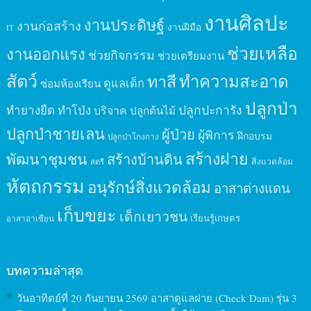
งานศิลปะ
งานประดิษฐ์
งานก่อสร้าง
งานฝีมือ
IT
ช่วยเหลือ
งานออกแรง
ช่วยกิจกรรม
ช่วยเตรียมงาน
สัตว์
ทาสี
ทำความสะอาด
ดูแลเด็ก
ซ่อมห้องเรียน
ปลูกป่า
ปลูกปะการัง
ทำยางยืด
ทำโป่ง
บริจาค
ปลูกต้นไม้
ปลูกป่าชายเลน
ผู้ป่วย
ผู้พิการ
ฝึกอบรม
ปลูกป่าโกงกาง
สร้างฝาย
พัฒนาชุมชน
สร้างบ้านดิน
สิ่งแวดล้อม
สตรี
หัตถกรรม
อนุรักษ์สิ่งแวดล้อม
อาสาต่างแดน
เก็บขยะ
เด็กเยาวชน
เรียนรู้เกษตร
อาสาอาเซียน
บทความล่าสุด
วันอาทิตย์ที่ 20 กันยายน 2569 อาสาดูแลฝาย (Check Dam) รุ่น 3