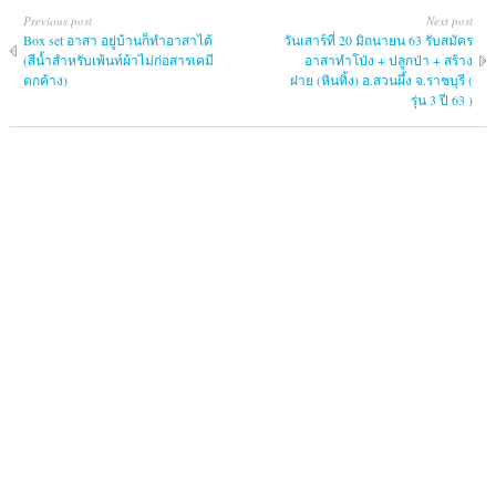
Previous post
Next post
Box set อาสา อยู่บ้านก็ทำอาสาได้
วันเสาร์ที่ 20 มิถนายน 63 รับสมัคร
(สีน้ำสำหรับเพ้นท์ผ้าไม่ก่อสารเคมี
อาสาทำโป่ง + ปลูกป่า + สร้าง
ตกค้าง)
ฝาย (หินทิ้ง) อ.สวนผึ้ง จ.ราชบุรี (
รุ่น 3 ปี 63 )