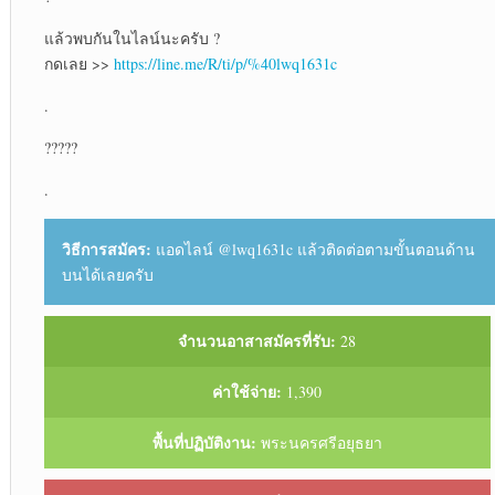
แล้วพบกันในไลน์นะครับ ?
กดเลย >>
https://line.me/R/ti/p/%40lwq1631c
.
?????
.
วิธีการสมัคร:
แอดไลน์ @lwq1631c แล้วติดต่อตามขั้นตอนด้าน
บนได้เลยครับ
จำนวนอาสาสมัครที่รับ:
28
ค่าใช้จ่าย:
1,390
พื้นที่ปฏิบัติงาน:
พระนครศรีอยุธยา