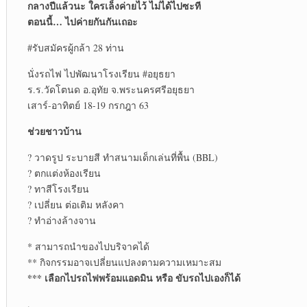
กลางปีแล้วนะ ใครเล็งค่ายไว้ ไม่ได้ไปซะที
ตอนนี้… ไปค่ายกันกันเถอะ
#รับสมัครผู้กล้า 28 ท่าน
นั่งรถไฟ ไปพัฒนาโรงเรียน #อยุธยา
ร.ร.วัดโตนด อ.อุทัย จ.พระนครศรีอยุธยา
เสาร์-อาทิตย์ 18-19 กรกฎา 63
ช่วยชาวบ้าน
? วาดรูป ระบายสี ทำสนามเด็กเล่นที่พื้น (BBL)
? ตกแต่งห้องเรียน
? ทาสีโรงเรียน
? เปลี่ยน ต่อเติม หลังคา
? ทำอ่างล้างจาน
* สามารถนำของไปบริจาคได้
** กิจกรรมอาจเปลี่ยนแปลงตามความเหมาะสม
*** เลือกไปรถไฟพร้อมแอดมิน หรือ ขับรถไปเองก็ได้
.