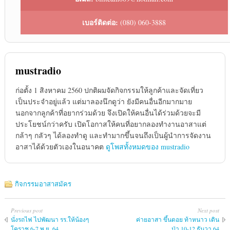
เบอร์ติดต่อ:
(080) 060-3888
mustradio
ก่อตั้ง 1 สิงหาคม 2560 ปกติผมจัดกิจกรรมให้ลูกค้าและจัดเที่ยว
เป็นประจำอยู่แล้ว แต่มาลองนึกดูว่า ยังมีคนอื่นอีกมากมาย
นอกจากลูกค้าที่อยากร่วมด้วย จึงเปิดให้คนอื่นได้ร่วมด้วยจะมี
ประโยชน์กว่าครับ เปิดโอกาสให้คนที่อยากลองทำงานอาสาแต่
กล้าๆ กลัวๆ ได้ลองทำดู และทำมากขึ้นจนถึงเป็นผู้นำการจัดงาน
อาสาได้ด้วยตัวเองในอนาคต
ดูโพสทั้งหมดของ mustradio
กิจกรรมอาสาสมัคร
Previous post
Next post
นั่งรถไฟ ไปพัฒนา รร.ให้น้องๆ
ค่ายอาสา ขึ้นดอย ท้าหนาว เดิน
โคราช 6-7 พ.ย. 64
ป่า 10-12 ธันวา 64