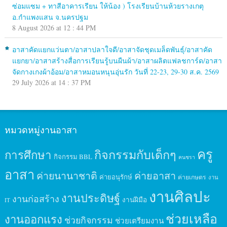
ซ่อมแซม + ทาสีอาคารเรียน ให้น้อง ) โรงเรียนบ้านห้วยรางเกตุ
อ.กำแพงแสน จ.นครปฐม
8 August 2026 at 12 : 44 PM
อาสาคัดแยกแว่นตา/อาสาปลาใจดี/อาสาจัดชุดเมล็ดพันธุ์/อาสาคัด
แยกยา/อาสาสร้างสื่อการเรียนรู้บนผืนผ้า/อาสาผลิตแฟลชการ์ด/อาสา
จัดกางเกงผ้าอ้อม/อาสาหมอนหนุนอุ่นรัก วันที่ 22-23, 29-30 ส.ค. 2569
29 July 2026 at 14 : 37 PM
หมวดหมู่งานอาสา
ครู
กิจกรรมกับเด็กๆ
การศึกษา
กิจกรรม BBL
คนชรา
อาสา
ค่ายนานาชาติ
ค่ายอาสา
ค่ายอนุรักษ์
ค่ายเกษตร
งาน
งานศิลปะ
งานประดิษฐ์
งานก่อสร้าง
งานฝีมือ
IT
ช่วยเหลือ
งานออกแรง
ช่วยกิจกรรม
ช่วยเตรียมงาน