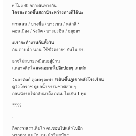
6 โมง 40 ออกเดินทางกัน
ใครสะดวกขึ้นสถานีระหว่างทางก็ได้นะ
สามเสน / บางซื่อ / บางเขน / หลักสี่ /
ดอนเมือง / รังสิต / บางปะอิน / อยุธยา
#เราจะทำงานกันทั้งวัน
กิน อาบน้ำ นอน ใช้ชีวิตง่ายๆ กันใน รร.
อาจไม่สบายเหมือนอยู่บ้าน
#จนอยากไปอีกบ่อยๆ เลยล่ะ
แต่อาจติดใจ
#เดินขึ้นภูเขาหลังโรงเรียน
วันอาทิตย์ คุณครูจะพา
ดูวิวโคราช ดูบ่อน้ำธรรมชาติสวยๆ
ก่อนนั่งรถไฟกลับมาถึง กทม. ไม่เกิน 1 ทุ่ม
?????
.
กิจกรรมเราเต็มไว คนชอบไปแล้วไปอีก
หากท่านสนใจ แนะนำรีบสมัคร