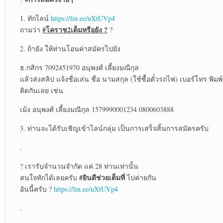
1. ทักไลน์
https://lin.ee/uXtUVp4
#โคราช2เต็มหรือยัง ?
ถามว่า
?
2. ถ้ายัง ให้ท่านโอนค่าสมัครไปยัง
ธ.กสิกร 7092451970 อนุพงศ์ เลี้ยงมณีกุล
แล้วส่งสลิป แจ้งชื่อเล่น ชื่อ นามสกุล (ใช้ซื้อตั๋วรถไฟ) เบอร์โทร พิมพ์
ติดกันเลย เช่น
เม้ง อนุพงศ์ เลี้ยงมณีกุล 1579990001234 0800603888
3. ท่านจะได้รับเชิญเข้าไลน์กลุ่ม เป็นการเสร็จสิ้นการสมัครครับ
.
? เรารับจำนวนจำกัด แค่ 28 ท่านเท่านั้น
#ยินดีช่วยเต็มที่
สนใจทักได้เลยครับ
ไปค่ายกัน
อันนี้ครับ ?
https://lin.ee/uXtUVp4
.