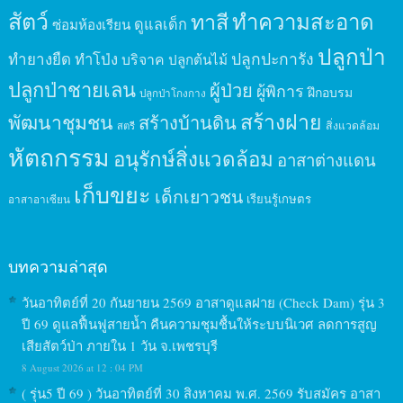
สัตว์
ทาสี
ทำความสะอาด
ดูแลเด็ก
ซ่อมห้องเรียน
ปลูกป่า
ปลูกปะการัง
ทำยางยืด
ทำโป่ง
บริจาค
ปลูกต้นไม้
ปลูกป่าชายเลน
ผู้ป่วย
ผู้พิการ
ฝึกอบรม
ปลูกป่าโกงกาง
สร้างฝาย
พัฒนาชุมชน
สร้างบ้านดิน
สิ่งแวดล้อม
สตรี
หัตถกรรม
อนุรักษ์สิ่งแวดล้อม
อาสาต่างแดน
เก็บขยะ
เด็กเยาวชน
เรียนรู้เกษตร
อาสาอาเซียน
บทความล่าสุด
วันอาทิตย์ที่ 20 กันยายน 2569 อาสาดูแลฝาย (Check Dam) รุ่น 3
ปี 69 ดูแลฟื้นฟูสายน้ำ คืนความชุมชื้นให้ระบบนิเวศ ลดการสูญ
เสียสัตว์ป่า ภายใน 1 วัน จ.เพชรบุรี
8 August 2026 at 12 : 04 PM
( รุ่น5 ปี 69 ) วันอาทิตย์ที่ 30 สิงหาคม พ.ศ. 2569 รับสมัคร อาสา