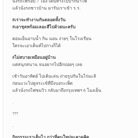
นั่งรถไฟรอบ 7 โมง เดินทางไปปากน้ำโพ
แล้วนั่งรถชาวบ้าน มารับเราเข้า ร.ร.
#เราจะทำงานกันตลอดทั้งวัน
#เอาชุดพร้อมเลอะสีไปด้วยนะครับ
ตอนเย็นอาบน้ำ กิน นอน ง่ายๆ ในโรงเรียน
ใครจะเอาเต็นท์ไปกางก็ได้
#ไม่สบายเหมือนอยู่บ้าน
แต่สนุกสนาน จนอยากไปอีกบ่อยๆ เลย
เช้าวันอาทิตย์ ไปเดินเล่น ถ่ายรูปกันในไร่มะลิ
ก่อนแวะไปดูจระเข้ที่บึงบอระเพ็ด
แล้วนั่งรถไฟชมวิว กลับมาถึงกรุงเทพฯ 6 โมงเย็น
.
???
.
กิจกรรมเราเต็มไว กว่าที่คนใหม่จะคาดคิด