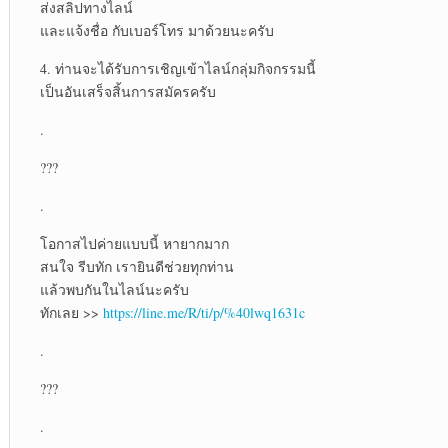
ส่งสลิปทางไลน์
และแจ้งชื่อ กับเบอร์โทร มาด้วยนะครับ
4. ท่านจะได้รับการเชิญเข้าไลน์กลุ่มกิจกรรมนี้
เป็นอันเสร็จสิ้นการสมัครครับ
.
???
.
โอกาสไปค่ายแบบนี้ หายากมาก
สนใจ รีบทัก เรายินดีช่วยทุกท่าน
แล้วพบกันในไลน์นะครับ
ทักเลย >>
https://line.me/R/ti/p/%40lwq1631c
.
???
.