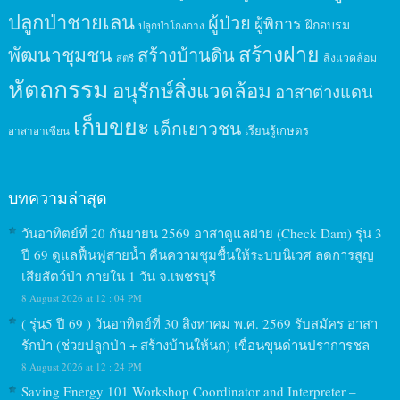
ปลูกป่าชายเลน
ผู้ป่วย
ผู้พิการ
ฝึกอบรม
ปลูกป่าโกงกาง
สร้างฝาย
พัฒนาชุมชน
สร้างบ้านดิน
สิ่งแวดล้อม
สตรี
หัตถกรรม
อนุรักษ์สิ่งแวดล้อม
อาสาต่างแดน
เก็บขยะ
เด็กเยาวชน
เรียนรู้เกษตร
อาสาอาเซียน
บทความล่าสุด
วันอาทิตย์ที่ 20 กันยายน 2569 อาสาดูแลฝาย (Check Dam) รุ่น 3
ปี 69 ดูแลฟื้นฟูสายน้ำ คืนความชุมชื้นให้ระบบนิเวศ ลดการสูญ
เสียสัตว์ป่า ภายใน 1 วัน จ.เพชรบุรี
8 August 2026 at 12 : 04 PM
( รุ่น5 ปี 69 ) วันอาทิตย์ที่ 30 สิงหาคม พ.ศ. 2569 รับสมัคร อาสา
รักป่า (ช่วยปลูกป่า + สร้างบ้านให้นก) เขื่อนขุนด่านปราการชล
8 August 2026 at 12 : 24 PM
Saving Energy 101 Workshop Coordinator and Interpreter –