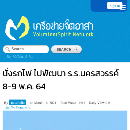
Sign In
ชื่อ, คีย์เวิร์ด, คำค้น
นั่งรถไฟ ไปพัฒนา ร.ร.นครสวรรค์
8-9 พ.ค. 64
By
mustradio
on
March 16, 2021
Total Views: 1414
Daily Views: 0
No Comments