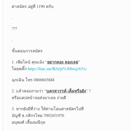
ค่าสมัคร อยู่ที่ 1190 ครับ
.
???
.
ขั้นตอนการสมัคร
อยากลอง ลองเลย
1. เพิ่มไลน์ คุณเม้ง “
”
โดยคลิ๊ก
https://line.me/R/ti/p/%40lwq1631c
ฉุกเฉิน โทร 0800603888
นครสวรรค์ เต็มหรือยัง
2. แล้วสอบถามว่า “
” ?
หรือแคปหน้าจอส่งมาเลย ง่ายดี
3. หากยังมีที่ว่าง ให้ท่านโอนค่าสมัครไปที่
บัญชี ธ.กสิกรไทย 7092451970
อนุพงศ์ เลี้ยงมณีกุล