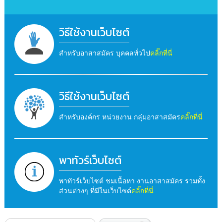
วิธีใช้งานเว็บไซต์
สำหรับอาสาสมัคร บุคคลทั่วไป
คลิ๊กที่นี่
วิธีใช้งานเว็บไซต์
สำหรับองค์กร หน่วยงาน กลุ่มอาสาสมัคร
คลิ๊กที่นี่
พาทัวร์เว็บไซต์
พาทัวร์เว็บไซต์ ชมเนื้อหา งานอาสาสมัคร รวมทั้ง
ส่วนต่างๆ ที่มีในเว็บไซต์
คลิ๊กที่นี่