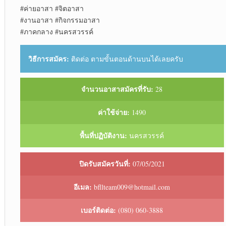
#ค่ายอาสา #จิตอาสา
#งานอาสา #กิจกรรมอาสา
#ภาคกลาง #นครสวรรค์
วิธีการสมัคร:
ติดต่อ ตามขั้นตอนด้านบนได้เลยครับ
จำนวนอาสาสมัครที่รับ:
28
ค่าใช้จ่าย:
1490
พื้นที่ปฏิบัติงาน:
นครสวรรค์
ปิดรับสมัครวันที่:
07/05/2021
อีเมล:
bfllteam009@hotmail.com
เบอร์ติดต่อ:
(080) 060-3888