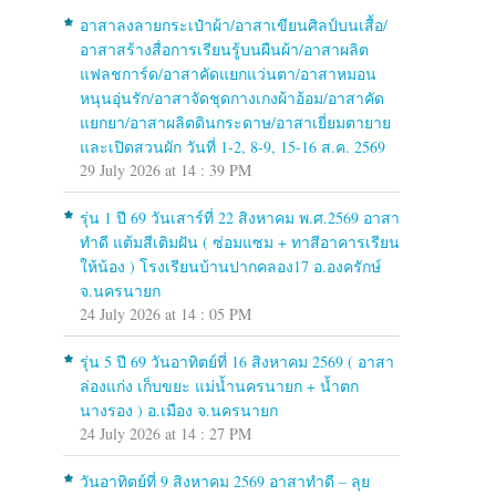
อาสาลงลายกระเป๋าผ้า/อาสาเขียนศิลป์บนเสื้อ/
อาสาสร้างสื่อการเรียนรู้บนผืนผ้า/อาสาผลิต
แฟลชการ์ด/อาสาคัดแยกแว่นตา/อาสาหมอน
หนุนอุ่นรัก/อาสาจัดชุดกางเกงผ้าอ้อม/อาสาคัด
แยกยา/อาสาผลิตดินกระดาษ/อาสาเยี่ยมตายาย
และเปิดสวนผัก วันที่ 1-2, 8-9, 15-16 ส.ค. 2569
29 July 2026 at 14 : 39 PM
รุ่น 1 ปี 69 วันเสาร์ที่ 22 สิงหาคม พ.ศ.2569 อาสา
ทำดี แต้มสีเติมฝัน ( ซ่อมแซม + ทาสีอาคารเรียน
ให้น้อง ) โรงเรียนบ้านปากคลอง17 อ.องครักษ์
จ.นครนายก
24 July 2026 at 14 : 05 PM
รุ่น 5 ปี 69 วันอาทิตย์ที่ 16 สิงหาคม 2569 ( อาสา
ล่องแก่ง เก็บขยะ แม่น้ำนครนายก + น้ำตก
นางรอง ) อ.เมือง จ.นครนายก
24 July 2026 at 14 : 27 PM
วันอาทิตย์ที่ 9 สิงหาคม 2569 อาสาทำดี – ลุย