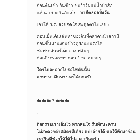
ก่อนตื่นเช้า กินข้าว ชมวิวริมแม่น้ำป่าสัก
ทาสีตลอดทั้งวัน
แล้วมาช่วยกันกับเด็กๆ
เอาให้ ร.ร. สวยสดใส สะดุดตาไปเลย ?
ตอนเย็นเดินเล่นหาของกินที่ตลาดหน้าสถานี
ก่อนขึ้นมานั่งกินข้าวคุยกันบนรถไฟ
ชมพระจันทร์เต็มดวงเพลินๆ
ก่อนถึงกรุงเทพฯ ตอน 3 ทุ่ม สบายๆ
ใครไม่สะดวกไปรถไฟคืนนั้น
สามารถเดินทางเองได้นะครับ
.
☁️☁️☁️ ? ☁️☁️☁️
.
กิจกรรมเราเต็มไว หากสนใจ รีบทักนะครับ
ไม่สะดวกค่าสมัครทีเดียว แบ่งจ่ายได้ ขอให้ทักมาก่อน
เรายินดีช่วยให้ได้ไปอาสากันครับ