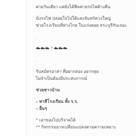
ค่ายวันเดียว แต่ยังได้ฟีลค่ายรถไฟค้างคืน
นั่งรถไฟ ปล่อยใจไปใต้แสงจันทร์ดวงใหญ่
ช่วยโรงเรียนที่ห่างไกล ในแก่งคอย สระบุรีกันเถอะ
.
☁️☁️☁️ ? ☁️☁️☁️
.
รับสมัครอาสา ที่อยากลอง อยากลุย
ไม่จำเป็นต้องมีประสบการณ์
ช่วยชาวบ้าน
– ทาสีโรงเรียน ทั้ง ร.ร.
– อื่นๆ
* เอาของไปบริจาคได้
** กิจกรรมอาจเปลี่ยนแปลงตามความเหมาะ