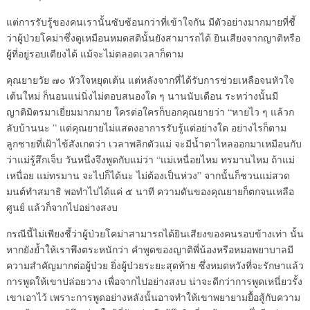
แต่การรับรู้ของคนเรานั้นซับซ้อนกว่าที่เข้าใจกัน มีตัวอย่างมากมายที่ชี้
ว่าผู้ป่วยโคม่าซึ่งดูเหมือนหมดสตินั้นยังสามารถได้ ยินเสียงจากญาติหรือ
ผู้ที่อยู่รอบเตียงได้ แม้จะไม่ตลอดเวลาก็ตาม
คุณยายวัย ๗๐ หัวใจหยุดเต้น แต่หลังจากที่ได้รับการช่วยเหลือจนหัวใจ
เต้นใหม่ ก็นอนแน่นิ่งไม่ตอบสนองใด ๆ นานนับเดือน ระหว่างนั้นมี
ญาติมิตรมาเยี่ยมมากมาย ใครต่อใครก็บอกคุณยายว่า “หายไว ๆ แล้วก
ลับบ้านนะ ” แต่คุณยายไม่แสดงอาการรับรู้แต่อย่างใด อย่างไรก็ตาม
ลูกชายที่เฝ้าไข้สังเกตว่า เวลาพลิกตัวแม่ จะมีน้ำตาไหลออกมาเหมือนกับ
ว่าแม่รู้สึกเจ็บ วันหนึ่งจึงพูดกับแม่ว่า “แม่เหนื่อยไหม ทรมานไหม ถ้าแม่
เหนื่อย แม่ทรมาน จะไปก็ได้นะ ไม่ต้องเป็นห่วง” จากนั้นก็ชวนแม่สวด
มนต์ทำสมาธิ พอทำไปได้แค่ ๕ นาที ความดันของคุณยายก็ตกจนเหลือ
ศูนย์ แล้วก็จากไปอย่างสงบ
กรณีนี้ไม่เพียงชี้ว่าผู้ป่วยโคม่าสามารถได้ยินเสียงของคนรอบข้างเท่า นั้น
หากยังย้ำให้เราพึงตระหนักว่า คำพูดของญาติพี่น้องหรือหมอพยาบาลมี
ความสำคัญมากต่อผู้ป่วย ยิ่งผู้ป่วยระยะสุดท้าย ซึ่งหมดหวังที่จะรักษาแล้ว
การพูดให้เขาปล่อยวาง เพื่อจากไปอย่างสงบ น่าจะดีกว่าการพูดเหนี่ยวรั้ง
เขาเอาไว้ เพราะการพูดอย่างหลังนั้นอาจทำให้เขาพยายามยื้อสู้กับความ