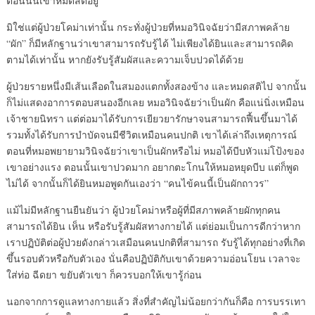
ตอนนั้นเขาหมดสติอยู่
มิใช่แต่ผู้ป่วยโคม่าเท่านั้น กระทั่งผู้ป่วยที่หมอวินิจฉัยว่ามีสภาพคล้าย
“ผัก” ก็มีหลักฐานว่าเขาสามารถรับรู้ได้ ไม่เพียงได้ยินและสามารถคิด
ตามได้เท่านั้น หากยังรับรู้สัมผัสและความเจ็บปวดได้ด้วย
ผู้ป่วยรายหนึ่งมีเส้นเลือดในสมองแตกทั้งสองข้าง และหมดสติไป จากนั้น
ก็ไม่แสดงอาการตอบสนองอีกเลย หมอวินิจฉัยว่าเป็นผัก คือแน่นิ่งเหมือน
เจ้าชายนิทรา แต่ต่อมาได้รับการเยียวยารักษาจนสามารถฟื้นขึ้นมาได้
รวมทั้งได้รับการบำบัดจนมีชีวิตเหมือนคนปกติ เขาได้เล่าถึงเหตุการณ์
ตอนที่หมอพยายามวินิจฉัยว่าเขาเป็นผักหรือไม่ หมอได้บีบหัวแม่โป้งของ
เขาอย่างแรง ตอนนั้นเขาปวดมาก อยากตะโกนให้หมอหยุดบีบ แต่ก็พูด
ไม่ได้ จากนั้นก็ได้ยินหมอพูดกันเองว่า “คนไข้คนนี้เป็นผักถาวร”
แม้ไม่มีหลักฐานยืนยันว่า ผู้ป่วยโคม่าหรือผู้ที่มีสภาพคล้ายผักทุกคน
สามารถได้ยิน เห็น หรือรับรู้สัมผัสทางกายได้ แต่ย่อมเป็นการดีกว่าหาก
เราปฏิบัติต่อผู้ป่วยดังกล่าวเสมือนคนปกติที่สามารถ รับรู้ได้ทุกอย่างที่เกิด
ขึ้นรอบตัวหรือกับตัวเอง นั่นคือปฏิบัติกับเขาด้วยความอ่อนโยน เวลาจะ
ใส่ท่อ ฉีดยา ขยับตัวเขา ก็ควรบอกให้เขารู้ก่อน
นอกจากการดูแลทางกายแล้ว สิ่งที่สำคัญไม่น้อยกว่ากันก็คือ การบรรเทา