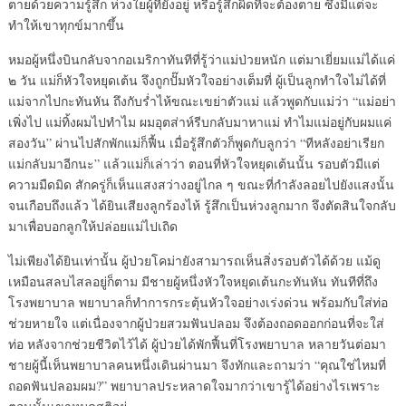
ตายด้วยความรู้สึก ห่วงใยผู้ที่ยังอยู่ หรือรู้สึกผิดที่จะต้องตาย ซึ่งมีแต่จะ
ทำให้เขาทุกข์มากขึ้น
หมอผู้หนึ่งบินกลับจากอเมริกาทันทีที่รู้ว่าแม่ป่วยหนัก แต่มาเยี่ยมแม่ได้แค่
๒ วัน แม่ก็หัวใจหยุดเต้น จึงถูกปั๊มหัวใจอย่างเต็มที่ ผู้เป็นลูกทำใจไม่ได้ที่
แม่จากไปกะทันหัน ถึงกับร่ำไห้ขณะเขย่าตัวแม่ แล้วพูดกับแม่ว่า “แม่อย่า
เพิ่งไป แม่ทิ้งผมไปทำไม ผมอุตส่าห์รีบกลับมาหาแม่ ทำไมแม่อยู่กับผมแค่
สองวัน” ผ่านไปสักพักแม่ก็ฟื้น เมื่อรู้สึกตัวก็พูดกับลูกว่า “ทีหลังอย่าเรียก
แม่กลับมาอีกนะ” แล้วแม่ก็เล่าว่า ตอนที่หัวใจหยุดเต้นนั้น รอบตัวมีแต่
ความมืดมิด สักครู่ก็เห็นแสงสว่างอยู่ไกล ๆ ขณะที่กำลังลอยไปยังแสงนั้น
จนเกือบถึงแล้ว ได้ยินเสียงลูกร้องไห้ รู้สึกเป็นห่วงลูกมาก จึงตัดสินใจกลับ
มาเพื่อบอกลูกให้ปล่อยแม่ไปเถิด
ไม่เพียงได้ยินเท่านั้น ผู้ป่วยโคม่ายังสามารถเห็นสิ่งรอบตัวได้ด้วย แม้ดู
เหมือนสลบไสลอยู่ก็ตาม มีชายผู้หนึ่งหัวใจหยุดเต้นกะทันหัน ทันทีที่ถึง
โรงพยาบาล พยาบาลก็ทำการกระตุ้นหัวใจอย่างเร่งด่วน พร้อมกับใส่ท่อ
ช่วยหายใจ แต่เนื่องจากผู้ป่วยสวมฟันปลอม จึงต้องถอดออกก่อนที่จะใส่
ท่อ หลังจากช่วยชีวิตไว้ได้ ผู้ป่วยได้พักฟื้นที่โรงพยาบาล หลายวันต่อมา
ชายผู้นี้เห็นพยาบาลคนหนึ่งเดินผ่านมา จึงทักและถามว่า “คุณใช่ไหมที่
ถอดฟันปลอมผม?” พยาบาลประหลาดใจมากว่าเขารู้ได้อย่างไรเพราะ