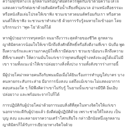
ความทุกข์ทางใจ ลูกหลานหรือญาติมิตรควรพูดกับเขาด้วยความใส่ใจ
แสดงความรักต่อเขาด้วยสัมผัสหรือน้ำเสียงที่นุ่มนวล อ่านหนังสือธรรมะ
หรือหนังสือเล่มโปรดให้เขาฟัง ชวนเขาสวดมนต์พร้อมกับเรา หรือสวด
มนต์ให้เขาฟัง จะชวนเขาทำสมาธิ ด้วยการรับรู้ลมหายใจเข้าออก โดย
บริกรรมว่า “พุท-โธ”ด้วยก็ได้
หากผู้ป่วยอาการทรุดหนัก จนมาถึงวาระสุดท้ายของชีวิต ลูกหลาน
ญาติมิตรควรน้อมใจให้เขานึกถึงสิ่งศักดิ์สิทธิ์หรือสิ่งดีงามที่เขา นับถือ พูด
ถึงความรักและความภาคภูมิใจที่เรามีต่อเขา ชวนเขาย้อนระลึกถึงความ
ดีที่เขาเคยทำ ให้ความมั่นใจแก่เขาว่าทุกคนที่อยู่ข้างหลังจะอยู่ได้แม้ไม่มี
เขา รวมทั้งแนะนำให้เขาปล่อยวางสิ่งทั้งปวง รวมทั้งสังขารร่างกายนี้
มีผู้ป่วยโคม่าหลายคนถึงกับพนมมือเมื่อได้ยินเรื่องการทำบุญใส่บาตร บาง
คนหายกระสับกระส่าย มีอาการนิ่งสงบ แต่ถึงแม้เขาจะไม่แสดงอาการ
ตอบสนองใด ๆ ก็มิพึงคิดว่าเขาไม่รับรู้ ในยามนั้นเขาอาจมีปีติ อิ่มเอิบ
ปล่อยวาง และพร้อมจะจากไปก็ได้
การปฏิบัติกับผู้ป่วยโคม่าด้วยการมอบสิ่งดีที่สุดในทางจิตใจให้แก่เขา
นอกจากจะดีกับผู้ป่วยแล้ว ยังดีต่อผู้ปฏิบัติด้วย เพราะช่วยให้ใจสงบ เป็น
บุญ สงบ และคลายจากความเศร้าโศกเสียใจ กล่าวอีกนัยหนึ่งลูกหลาน
ญาติมิตรก็ได้รับการเยียวยาทางจิตใจด้วย