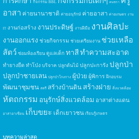
ครู
กิจกรรมกับเด็กๆ
การศึกษา
กิจกรรม BBL
คนชรา
อาสา
ค่ายนานาชาติ
ค่ายอาสา
ค่ายอนุรักษ์
ค่ายเกษตร
งาน
งานศิลปะ
งานประดิษฐ์
งานก่อสร้าง
งานฝีมือ
IT
ช่วยเหลือ
งานออกแรง
ช่วยกิจกรรม
ช่วยเตรียมงาน
สัตว์
ทาสี
ทำความสะอาด
ดูแลเด็ก
ซ่อมห้องเรียน
ปลูกป่า
ปลูกปะการัง
ทำยางยืด
ทำโป่ง
บริจาค
ปลูกต้นไม้
ปลูกป่าชายเลน
ผู้ป่วย
ผู้พิการ
ฝึกอบรม
ปลูกป่าโกงกาง
สร้างฝาย
พัฒนาชุมชน
สร้างบ้านดิน
สิ่งแวดล้อม
สตรี
หัตถกรรม
อนุรักษ์สิ่งแวดล้อม
อาสาต่างแดน
เก็บขยะ
เด็กเยาวชน
เรียนรู้เกษตร
อาสาอาเซียน
บทความล่าสุด