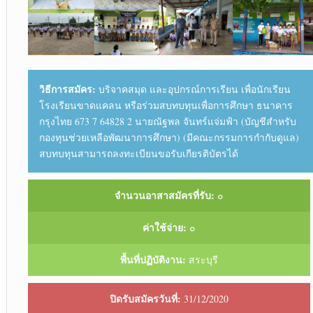
วิธีการสมัคร:
บริจาคสมุด และอุปกรณ์การเรียน เพื่อนักเรียน
โรงเรียนขาดแคลน หรือร่วมสบทบทุนเพื่อการศึกษา ธนาคาร
กรุงไทย 673 7 64828 2 นายณัฐพล จันทร์แจ่มฟ้า (บัญชีสำหรับ
กองทุนช่วยเหลือพัฒนาการศึกษา) (มีคณะกรรมการกำกับดูแล)
สบทบทุนสามารถลงทะเบียนขอรับเกียรติบัตรได้
จำนวนอาสาสมัครที่รับ:
๐
ค่าใช้จ่าย:
๐
พื้นที่ปฏิบัติงาน:
สระบุรี
ปิดรับสมัครวันที่:
31/12/2020