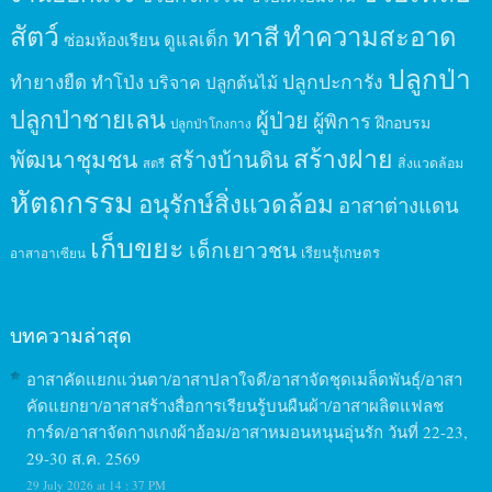
สัตว์
ทาสี
ทำความสะอาด
ดูแลเด็ก
ซ่อมห้องเรียน
ปลูกป่า
ปลูกปะการัง
ทำยางยืด
ทำโป่ง
บริจาค
ปลูกต้นไม้
ปลูกป่าชายเลน
ผู้ป่วย
ผู้พิการ
ฝึกอบรม
ปลูกป่าโกงกาง
สร้างฝาย
พัฒนาชุมชน
สร้างบ้านดิน
สิ่งแวดล้อม
สตรี
หัตถกรรม
อนุรักษ์สิ่งแวดล้อม
อาสาต่างแดน
เก็บขยะ
เด็กเยาวชน
เรียนรู้เกษตร
อาสาอาเซียน
บทความล่าสุด
อาสาคัดแยกแว่นตา/อาสาปลาใจดี/อาสาจัดชุดเมล็ดพันธุ์/อาสา
คัดแยกยา/อาสาสร้างสื่อการเรียนรู้บนผืนผ้า/อาสาผลิตแฟลช
การ์ด/อาสาจัดกางเกงผ้าอ้อม/อาสาหมอนหนุนอุ่นรัก วันที่ 22-23,
29-30 ส.ค. 2569
29 July 2026 at 14 : 37 PM