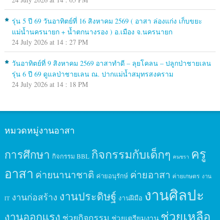
รุ่น 5 ปี 69 วันอาทิตย์ที่ 16 สิงหาคม 2569 ( อาสา ล่องแก่ง เก็บขยะ
แม่น้ำนครนายก + น้ำตกนางรอง ) อ.เมือง จ.นครนายก
24 July 2026 at 14 : 27 PM
วันอาทิตย์ที่ 9 สิงหาคม 2569 อาสาทำดี – ลุยโคลน – ปลูกป่าชายเลน
รุ่น 6 ปี 69 ดูแลป่าชายเลน ณ. ปากแม่น้ำสมุทรสงคราม
24 July 2026 at 14 : 18 PM
หมวดหมู่งานอาสา
ครู
กิจกรรมกับเด็กๆ
การศึกษา
กิจกรรม BBL
คนชรา
อาสา
ค่ายนานาชาติ
ค่ายอาสา
ค่ายอนุรักษ์
ค่ายเกษตร
งาน
งานศิลปะ
งานประดิษฐ์
งานก่อสร้าง
งานฝีมือ
IT
ช่วยเหลือ
งานออกแรง
ช่วยกิจกรรม
ช่วยเตรียมงาน