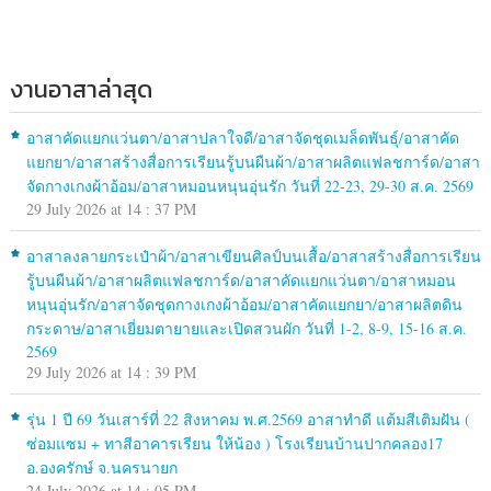
งานอาสาล่าสุด
อาสาคัดแยกแว่นตา/อาสาปลาใจดี/อาสาจัดชุดเมล็ดพันธุ์/อาสาคัด
แยกยา/อาสาสร้างสื่อการเรียนรู้บนผืนผ้า/อาสาผลิตแฟลชการ์ด/อาสา
จัดกางเกงผ้าอ้อม/อาสาหมอนหนุนอุ่นรัก วันที่ 22-23, 29-30 ส.ค. 2569
29 July 2026 at 14 : 37 PM
อาสาลงลายกระเป๋าผ้า/อาสาเขียนศิลป์บนเสื้อ/อาสาสร้างสื่อการเรียน
รู้บนผืนผ้า/อาสาผลิตแฟลชการ์ด/อาสาคัดแยกแว่นตา/อาสาหมอน
หนุนอุ่นรัก/อาสาจัดชุดกางเกงผ้าอ้อม/อาสาคัดแยกยา/อาสาผลิตดิน
กระดาษ/อาสาเยี่ยมตายายและเปิดสวนผัก วันที่ 1-2, 8-9, 15-16 ส.ค.
2569
29 July 2026 at 14 : 39 PM
รุ่น 1 ปี 69 วันเสาร์ที่ 22 สิงหาคม พ.ศ.2569 อาสาทำดี แต้มสีเติมฝัน (
ซ่อมแซม + ทาสีอาคารเรียน ให้น้อง ) โรงเรียนบ้านปากคลอง17
อ.องครักษ์ จ.นครนายก
24 July 2026 at 14 : 05 PM