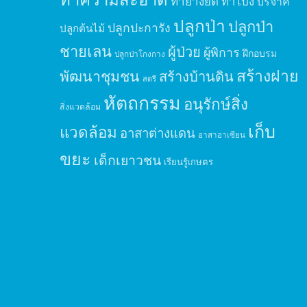
ทำยางยืด
ทำโป่ง
บริจาค
ปลูกป่า
ปลูกป่า
ปลูกปะการัง
ปลูกต้นไม้
ชายเลน
ผู้ป่วย
ผู้พิการ
ฝึกอบรม
ปลูกป่าโกงกาง
สร้างฝาย
พัฒนาชุมชน
สร้างบ้านดิน
สตรี
หัตถกรรม
อนุรักษ์สิ่ง
สิ่งแวดล้อม
เก็บ
แวดล้อม
อาสาต่างแดน
อาสาอาเซียน
ขยะ
เด็กเยาวชน
เรียนรู้เกษตร