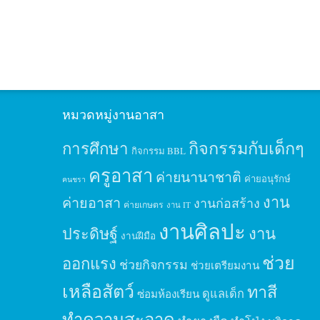
หมวดหมู่งานอาสา
กิจกรรมกับเด็กๆ
การศึกษา
กิจกรรม BBL
ครูอาสา
ค่ายนานาชาติ
ค่ายอนุรักษ์
คนชรา
งาน
ค่ายอาสา
งานก่อสร้าง
ค่ายเกษตร
งาน IT
งานศิลปะ
ประดิษฐ์
งาน
งานฝีมือ
ช่วย
ออกแรง
ช่วยกิจกรรม
ช่วยเตรียมงาน
เหลือสัตว์
ทาสี
ดูแลเด็ก
ซ่อมห้องเรียน
ทำความสะอาด