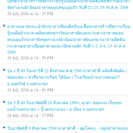
แยกยา/อาสาสร้างสื่อการเรียนรู้บนผืนผ้า/อาสาผลิตแฟลชการ์ด/อาสา
จัดกางเกงผ้าอ้อม/อาสาหมอนหนุนอุ่นรัก วันที่ 22-23, 29-30 ส.ค. 2569
29 July 2026 at 14 : 37 PM
อาสาลงลายกระเป๋าผ้า/อาสาเขียนศิลป์บนเสื้อ/อาสาสร้างสื่อการเรียน
รู้บนผืนผ้า/อาสาผลิตแฟลชการ์ด/อาสาคัดแยกแว่นตา/อาสาหมอน
หนุนอุ่นรัก/อาสาจัดชุดกางเกงผ้าอ้อม/อาสาคัดแยกยา/อาสาผลิตดิน
กระดาษ/อาสาเยี่ยมตายายและเปิดสวนผัก วันที่ 1-2, 8-9, 15-16 ส.ค.
2569
29 July 2026 at 14 : 39 PM
รุ่น 1 ปี 69 วันเสาร์ที่ 22 สิงหาคม พ.ศ.2569 อาสาทำดี แต้มสีเติมฝัน (
ซ่อมแซม + ทาสีอาคารเรียน ให้น้อง ) โรงเรียนบ้านปากคลอง17
อ.องครักษ์ จ.นครนายก
24 July 2026 at 14 : 05 PM
รุ่น 5 ปี 69 วันอาทิตย์ที่ 16 สิงหาคม 2569 ( อาสา ล่องแก่ง เก็บขยะ
แม่น้ำนครนายก + น้ำตกนางรอง ) อ.เมือง จ.นครนายก
24 July 2026 at 14 : 27 PM
วันอาทิตย์ที่ 9 สิงหาคม 2569 อาสาทำดี – ลุยโคลน – ปลูกป่าชายเลน