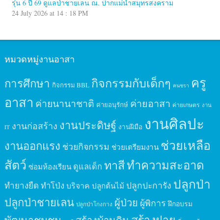
รุ่น 6 ปี 69 ดูแลป่าชายเลน ณ. ปากแม่น้ำสมุทรสงคราม
24 July 2026 at 14 : 18 PM
หมวดหมู่งานอาสา
ครู
กิจกรรมกับเด็กๆ
การศึกษา
กิจกรรม BBL
คนชรา
อาสา
ค่ายนานาชาติ
ค่ายอาสา
ค่ายอนุรักษ์
ค่ายเกษตร
งาน
งานศิลปะ
งานประดิษฐ์
งานก่อสร้าง
งานฝีมือ
IT
ช่วยเหลือ
งานออกแรง
ช่วยกิจกรรม
ช่วยเตรียมงาน
สัตว์
ทาสี
ทำความสะอาด
ดูแลเด็ก
ซ่อมห้องเรียน
ปลูกป่า
ปลูกปะการัง
ทำยางยืด
ทำโป่ง
บริจาค
ปลูกต้นไม้
ปลูกป่าชายเลน
ผู้ป่วย
ผู้พิการ
ฝึกอบรม
ปลูกป่าโกงกาง
สร้างฝาย
พัฒนาชุมชน