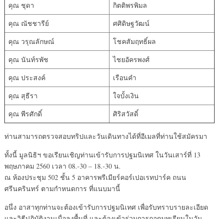
คุณ ชุดา
กิตติพรพิมล
คุณ ณัชชารีย์
ศศิดิษฐวัฒน์
คุณ วรุณลักษณ์
โชคสัมฤทธิ์ผล
คุณ นันท์รพัช
ไชยอัครพงศ์
คุณ ประสงค์
เรือนคำ
คุณ สุธีรา
ใจบั้งเงิน
คุณ พีรศักดิ์
ศิริสวัสดิ์
ท่านสามารถตรวจสอบทริปและวันเดินทางได้ที่อีเมลที่ท่านใช้สมัครมา
ทั้งนี้ มูลนิธิฯ ขอเรียนเชิญท่านเข้ารับการปฐมนิเทศ ในวันเสาร์ที่ 13
พฤษภาคม 2560 เวลา 08.-30 – 18.-30 น.
ณ ห้องประชุม 502 ชั้น 5 อาคารพรีเมียร์คอร์เปอเรทปาร์ค ถนน
ศรีนครินทร์ ตามกำหนดการ ที่แนบมานี้
อนึ่ง อาสาทุกท่านจะต้องเข้ารับการปฐมนิเทศ เพื่อรับทราบรายละเอียด
และวิธีปฎิบัติงานเมื่อลงพื้นที่ และต้องเข้าร่วมการถอดบทเรียนในวัน