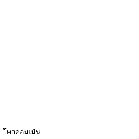
โพสคอมเม้น