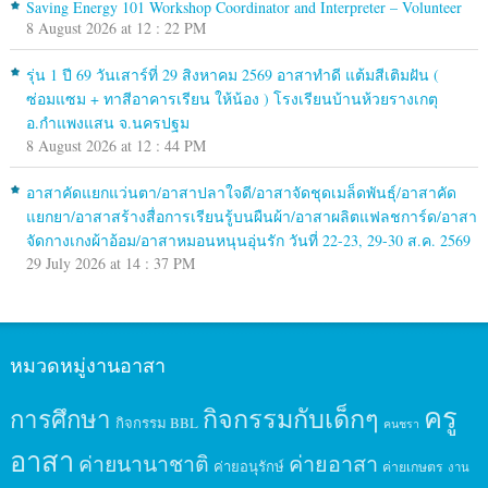
Saving Energy 101 Workshop Coordinator and Interpreter – Volunteer
8 August 2026 at 12 : 22 PM
รุ่น 1 ปี 69 วันเสาร์ที่ 29 สิงหาคม 2569 อาสาทำดี แต้มสีเติมฝัน (
ซ่อมแซม + ทาสีอาคารเรียน ให้น้อง ) โรงเรียนบ้านห้วยรางเกตุ
อ.กำแพงแสน จ.นครปฐม
8 August 2026 at 12 : 44 PM
อาสาคัดแยกแว่นตา/อาสาปลาใจดี/อาสาจัดชุดเมล็ดพันธุ์/อาสาคัด
แยกยา/อาสาสร้างสื่อการเรียนรู้บนผืนผ้า/อาสาผลิตแฟลชการ์ด/อาสา
จัดกางเกงผ้าอ้อม/อาสาหมอนหนุนอุ่นรัก วันที่ 22-23, 29-30 ส.ค. 2569
29 July 2026 at 14 : 37 PM
หมวดหมู่งานอาสา
ครู
กิจกรรมกับเด็กๆ
การศึกษา
กิจกรรม BBL
คนชรา
อาสา
ค่ายนานาชาติ
ค่ายอาสา
ค่ายอนุรักษ์
ค่ายเกษตร
งาน