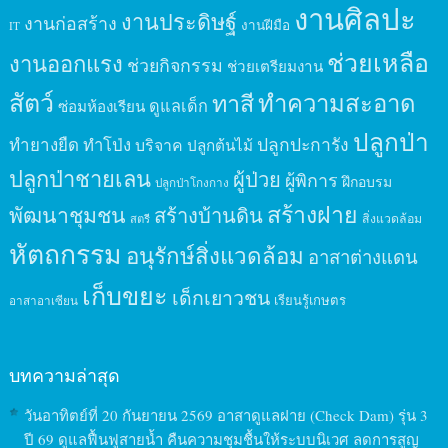
งานศิลปะ
งานประดิษฐ์
งานก่อสร้าง
งานฝีมือ
IT
ช่วยเหลือ
งานออกแรง
ช่วยกิจกรรม
ช่วยเตรียมงาน
สัตว์
ทาสี
ทำความสะอาด
ดูแลเด็ก
ซ่อมห้องเรียน
ปลูกป่า
ปลูกปะการัง
ทำยางยืด
ทำโป่ง
บริจาค
ปลูกต้นไม้
ปลูกป่าชายเลน
ผู้ป่วย
ผู้พิการ
ฝึกอบรม
ปลูกป่าโกงกาง
สร้างฝาย
พัฒนาชุมชน
สร้างบ้านดิน
สิ่งแวดล้อม
สตรี
หัตถกรรม
อนุรักษ์สิ่งแวดล้อม
อาสาต่างแดน
เก็บขยะ
เด็กเยาวชน
เรียนรู้เกษตร
อาสาอาเซียน
บทความล่าสุด
วันอาทิตย์ที่ 20 กันยายน 2569 อาสาดูแลฝาย (Check Dam) รุ่น 3
ปี 69 ดูแลฟื้นฟูสายน้ำ คืนความชุมชื้นให้ระบบนิเวศ ลดการสูญ