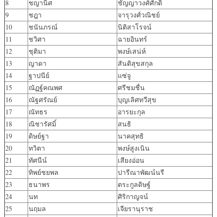
8
ชญานิศ
ชัญญาวงศ์ศักดิ์
9
ชฎา
จารุวงศ์วณิชย์
10
ชนันภรณ์
นิติสาโรจน์
11
ชวิศา
ฉายอินทร์
12
ชุติมา
พงษ์เสน่ห์
13
ญาดา
สันติสุขสกุล
14
ฐาปนีย์
แซ่จู
15
ณัฏฐ์คณพศ
ศรีชมชื่น
16
ณัฐศรัณย์
บุญเลิศทวีสุข
17
ณัทธร
อารยะกุล
18
ณิชารัศมิ์
สนธิ
19
ดิษย์ฐา
นาคสุทธิ
20
ทวิตา
พงษ์สูงเนิน
21
ทัศนีน์
เสียงอ่อน
22
ทิพย์ชยพล
ปารีณาพัฒน์นรี
23
ธนาพร
ตระกูลดิษฐ์
24
นท
ศิริกาญจน์
25
นฤมล
เจียรานุราช