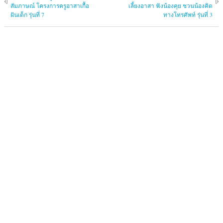
สัมภาษณ์ โครงการครูอาสาเกื้อ
เลี้ยงอาสา ฟังน้องคุย ชวนน้องคิด
ฝันเด็ก รุ่นที่ 7
ทางโทรศัพท์ รุ่นที่ 3