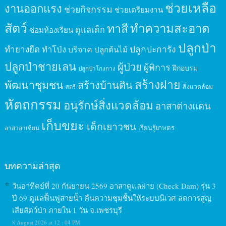
ช่วยเหลือ
งานออกแรง
ช่วยกิจกรรม
ช่วยเตรียมงาน
สัตว์
ทาสี
ทำความสะอาด
ดูแลเด็ก
ซ่อมห้องเรียน
ปลูกป่า
ปลูกปะการัง
ทำยางยืด
ทำโป่ง
บริจาค
ปลูกต้นไม้
ปลูกป่าชายเลน
ผู้ป่วย
ผู้พิการ
ฝึกอบรม
ปลูกป่าโกงกาง
สร้างฝาย
พัฒนาชุมชน
สร้างบ้านดิน
สิ่งแวดล้อม
สตรี
หัตถกรรม
อนุรักษ์สิ่งแวดล้อม
อาสาต่างแดน
เก็บขยะ
เด็กเยาวชน
เรียนรู้เกษตร
อาสาอาเซียน
บทความล่าสุด
วันอาทิตย์ที่ 20 กันยายน 2569 อาสาดูแลฝาย (Check Dam) รุ่น 3
ปี 69 ดูแลฟื้นฟูสายน้ำ คืนความชุมชื้นให้ระบบนิเวศ ลดการสูญ
เสียสัตว์ป่า ภายใน 1 วัน จ.เพชรบุรี
8 August 2026 at 12 : 04 PM