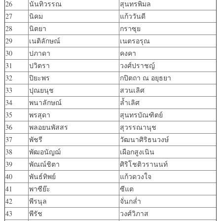
26
นันทิวรรณ
สุนทรพิมล
27
นิคม
แก้ววันดี
28
นิตยา
กราซุย
29
เนติลักษณ์
เนตรอรุณ
30
ปภาดา
คงคา
31
ปวิตรา
วงศ์ปราชญ์
32
ปิยะพร
กปิตถา ณ อยุธยา
33
ปุณยนุช
สวนเลิศ
34
พนาลักษณ์
ล้ำเลิศ
35
พรสุดา
สุนทรบัณฑิตย์
36
พลอยนพัสสร
สุวรรณานุช
37
พัชรี
วัฒนาศิริธนวงษ์
38
พัฒอนัญฌ์
เผือกสูงเนิน
39
พัณณ์ชิตา
ศิริโชติวรานนท์
40
พันธ์ทิพย์
แก้วดวงใจ
41
พาซีย๊ะ
ซีแต
42
พีรนุล
จั่นกล่ำ
43
พีรัช
วงศ์วิภาส