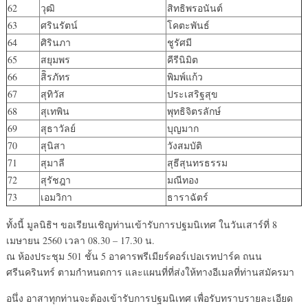
62
วุฒิ
สิทธิพรอนันต์
63
ศรินรัตน์
โคตะพันธ์
64
ศิรินภา
ชูรัศมี
65
สยุมพร
คีรีนิมิต
66
สิิรภัทร
พิมพ์แก้ว
67
สุทิวัส
ประเสริฐสุข
68
สุเทพิน
พุทธิจิตรลักษ์
69
สุธาวัลย์
บุญมาก
70
สุนิสา
วังสมบัติ
71
สุมาลี
สุธีสุนทรธรรม
72
สุรัชฎา
มณีทอง
73
เอมวิกา
ธาราฉัตร์
ทั้งนี้ มูลนิธิฯ ขอเรียนเชิญท่านเข้ารับการปฐมนิเทศ ในวันเสาร์ที่ 8
เมษายน 2560 เวลา 08.30 – 17.30 น.
ณ ห้องประชุม 501 ชั้น 5 อาคารพรีเมียร์คอร์เปอเรทปาร์ค ถนน
ศรีนครินทร์ ตามกำหนดการ และแผนที่ที่ส่งให้ทางอีเมลที่ท่านสมัครมา
อนึ่ง อาสาทุกท่านจะต้องเข้ารับการปฐมนิเทศ เพื่อรับทราบรายละเอียด