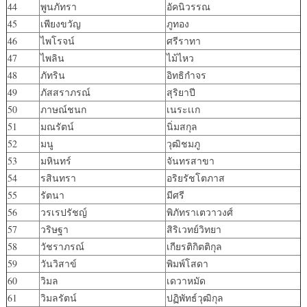
44
พูนภัทรา
อัคนิวรรณ
45
เพียงขวัญ
ภูทอง
46
ไพโรจน์
ศรีราทา
47
ไพลิน
ไม้ไหว
48
ภัทริน
อิทธิกำจร
49
ภัสสราภรณ์
สุริยาปี
50
ภาษณ์ชนก
เนระเเก
51
มณรัตน์
นิ่มสกุล
52
มนู
วุฒิชมภู
53
มหินทร์
จันทรสาขา
54
รสินทรา
อริยรัชโตภาส
55
รัตนา
มีศรี
56
วรเรปรัชญ์
พิภัทราเตวาวงศ์
57
วริษฐา
สิริเวทย์วิทยา
58
วัชราภรณ์
เกียรติกิตติกุล
59
วันวิสาข์
พิมพ์โสดา
60
วิมล
เดวาหมัด
61
วิมลรัตน์
ปฏิพัทธ์วุฒิกุล