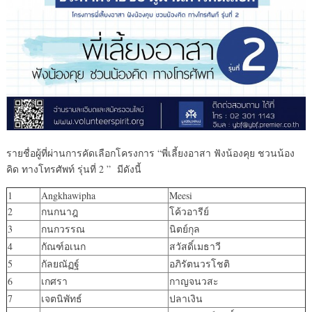
รายชื่อผู้ที่ผ่านการคัดเลือกโครงการ “พี่เลี้ยงอาสา ฟังน้องคุย ชวนน้อง
คิด ทางโทรศัพท์ รุ่นที่ 2 ” มีดังนี้
1
Angkhawipha
Meesi
2
กนกนาฎ
โค้วอารีย์
3
กนกวรรณ
นิตย์กุล
4
กัณฑ์อเนก
สวัสดิ์เมธาวี
5
กัลยณัฏฐ์
อภิรัตนวรโชติ
6
เกศรา
กาญจนวสะ
7
เจตนิพัทธ์
ปลาเงิน