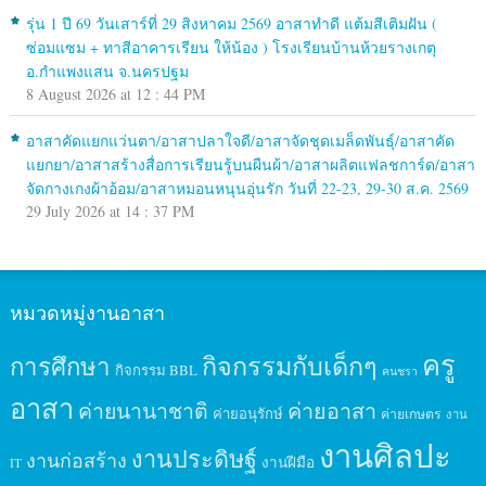
รุ่น 1 ปี 69 วันเสาร์ที่ 29 สิงหาคม 2569 อาสาทำดี แต้มสีเติมฝัน (
ซ่อมแซม + ทาสีอาคารเรียน ให้น้อง ) โรงเรียนบ้านห้วยรางเกตุ
อ.กำแพงแสน จ.นครปฐม
8 August 2026 at 12 : 44 PM
อาสาคัดแยกแว่นตา/อาสาปลาใจดี/อาสาจัดชุดเมล็ดพันธุ์/อาสาคัด
แยกยา/อาสาสร้างสื่อการเรียนรู้บนผืนผ้า/อาสาผลิตแฟลชการ์ด/อาสา
จัดกางเกงผ้าอ้อม/อาสาหมอนหนุนอุ่นรัก วันที่ 22-23, 29-30 ส.ค. 2569
29 July 2026 at 14 : 37 PM
หมวดหมู่งานอาสา
ครู
กิจกรรมกับเด็กๆ
การศึกษา
กิจกรรม BBL
คนชรา
อาสา
ค่ายนานาชาติ
ค่ายอาสา
ค่ายอนุรักษ์
ค่ายเกษตร
งาน
งานศิลปะ
งานประดิษฐ์
งานก่อสร้าง
งานฝีมือ
IT