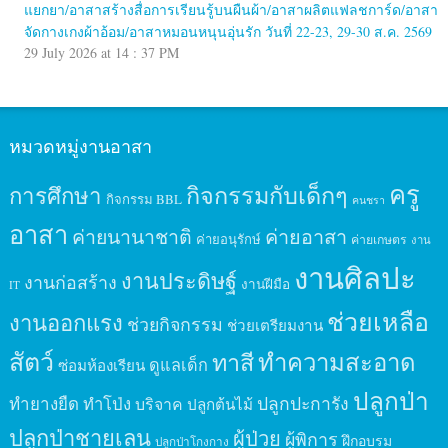
แยกยา/อาสาสร้างสื่อการเรียนรู้บนผืนผ้า/อาสาผลิตแฟลชการ์ด/อาสา
จัดกางเกงผ้าอ้อม/อาสาหมอนหนุนอุ่นรัก วันที่ 22-23, 29-30 ส.ค. 2569
29 July 2026 at 14 : 37 PM
หมวดหมู่งานอาสา
ครู
กิจกรรมกับเด็กๆ
การศึกษา
กิจกรรม BBL
คนชรา
อาสา
ค่ายนานาชาติ
ค่ายอาสา
ค่ายอนุรักษ์
ค่ายเกษตร
งาน
งานศิลปะ
งานประดิษฐ์
งานก่อสร้าง
งานฝีมือ
IT
ช่วยเหลือ
งานออกแรง
ช่วยกิจกรรม
ช่วยเตรียมงาน
สัตว์
ทาสี
ทำความสะอาด
ดูแลเด็ก
ซ่อมห้องเรียน
ปลูกป่า
ปลูกปะการัง
ทำยางยืด
ทำโป่ง
บริจาค
ปลูกต้นไม้
ปลูกป่าชายเลน
ผู้ป่วย
ผู้พิการ
ฝึกอบรม
ปลูกป่าโกงกาง