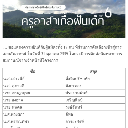
. .. ขอแสดงความยินดีกับผู้สมัครทั้ง 18 คน ที่ผ่านการคัดเลือกเข้าสู่การ
สอบสัมภาษณ์ ในวันที่ 31 ตุลาคม 2559 โดยจะมีการติดต่อนัดหมายการ
สัมภาษณ์จากเจ้าหน้าที่โครงการ
ชื่อ
สกุล
น.ส.เสาวนีย์
ตั้งจิตปรีชาทัย
น.ส. สุภาวดี
มังกรทอง
นาย เจษฎายุทธ
ประรวมพันธ์
นาย องอาจ
เจริญศิลป์
นาย นพดล
วงษ์จันทร์
น.ส.พวงผกา
ลีพอ
น.ส.พรรณทิพา
อารยะรังษี