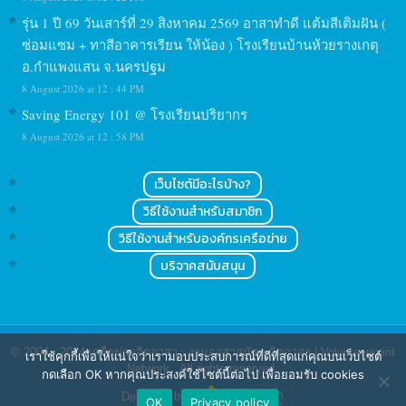
รุ่น 1 ปี 69 วันเสาร์ที่ 29 สิงหาคม 2569 อาสาทำดี แต้มสีเติมฝัน (
ซ่อมแซม + ทาสีอาคารเรียน ให้น้อง ) โรงเรียนบ้านห้วยรางเกตุ
อ.กำแพงแสน จ.นครปฐม
8 August 2026 at 12 : 44 PM
Saving Energy 101 @ โรงเรียนปริยากร
8 August 2026 at 12 : 58 PM
เว็บไซต์มีอะไรบ้าง?
วิธีใช้งานสำหรับสมาชิก
วิธีใช้งานสำหรับองค์กรเครือข่าย
บริจาคสนับสนุน
© 2004 - 2024
เครือข่ายจิตอาสา : งานอาสาสมัคร จิตอาสา | Volunteerspirit
เราใช้คุกกี้เพื่อให้แน่ใจว่าเรามอบประสบการณ์ที่ดีที่สุดแก่คุณบนเว็บไซต์
Network
. All rights reserved.
กดเลือก OK หากคุณประสงค์ใช้ไซต์นี้ต่อไป เพื่อยอมรับ cookies
Designed by
OK
Privacy policy