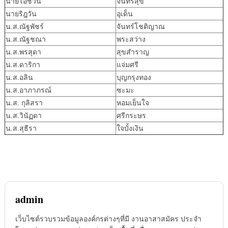
นายโอชวิน
จันทร์สุข
นายริฎวัน
อุเด็น
น.ส.ณัฐพัชร์
จันทร์โชติญาณ
น.ส.ณัฐชณา
พระสว่าง
น.ส.พรสุดา
สุขสำราญ
น.ส.ดาริกา
แจ่มศรี
น.ส.อลิน
บุญกรุงทอง
น.ส.อาภาภรณ์
ซะมะ
น.ส. กุลิสรา
หอมเย็นใจ
น.ส.วินัฏดา
ศรีกระษร
น.ส.สุธีรา
ใจบั้งเงิน
admin
เว็บไซต์รวบรวมข้อมูลองค์กรต่างๆที่มี งานอาสาสมัคร ประจำ